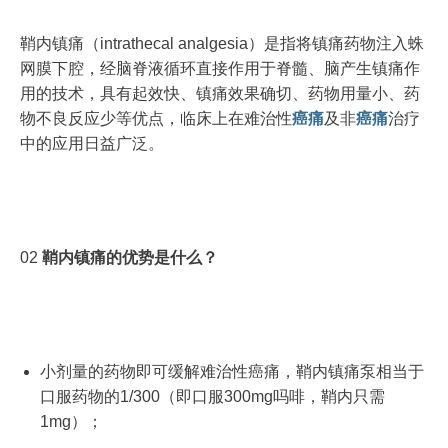
鞘内镇痛（intrathecal analgesia）是指将镇痛药物注入蛛
网膜下腔，经脑脊液循环直接作用于脊髓、脑产生镇痛作
用的技术，具有起效快、镇痛效果确切、药物用量小、药
物不良反应少等优点，临床上在难治性
癌痛
及非
癌痛
治疗
中的应用日益广泛。
02
鞘内镇痛的优势是什么？
小剂量的药物即可缓解难治性癌痛，鞘内镇痛泵相当于
口服药物的1/300（即口服300mg吗啡，鞘内只需
1mg）；