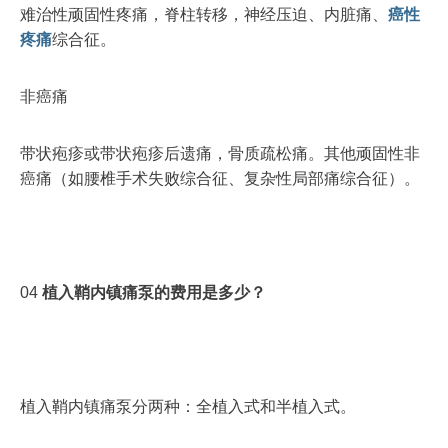
难治性顽固性疼痛，脊柱转移，神经压迫、内脏痛、
癌性
疼痛
综合征。
非癌痛
带状疱疹或带状疱疹后遗痛，骨质疏松痛。其他顽固性非
癌痛（如腰椎手术失败综合征、复杂性局部痛综合征）。
04
植入鞘内镇痛泵的费用是多少？
植入鞘内镇痛泵分两种：全植入式和半植入式。