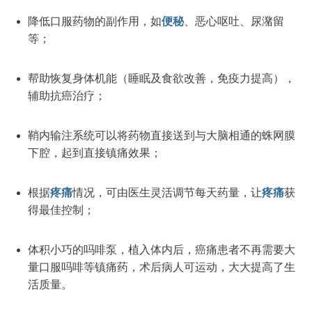
降低口服药物的副作用，如
便秘
、恶心呕吐、尿潴留
等；
帮助恢复身体机能（睡眠及食欲改善，免疫力提高），
辅助抗癌治疗；
鞘内输注系统可以将药物直接送到与大脑相通的蛛网膜
下腔，起到直接镇痛效果；
根据
疼痛
情况，可由医生灵活调节每天药量，让
疼痛
获
得最佳控制；
体积小巧的吗啡泵，植入体内后，癌痛患者不再需要大
量口服吗啡等镇痛药，术后病人可运动，大大提高了生
活质量。