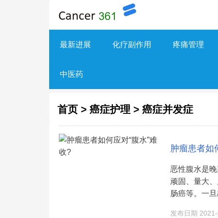
最新进展
化疗副作用
疼痛管理
中医药
首页
>
癌症护理
>
癌症并发症
肿瘤患者如何
恶性腹水是晚
顽固、量大、
肠癌等。一旦出
发布日期 2021-0