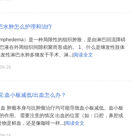
巴水肿怎么护理和治疗
ymphedema）是一种局限性的组织肿胀，是由淋巴回流障碍
巴液在外周组织间隙积聚而形成的。 1、什么是继发性肢体
发性淋巴水肿多继发于手术、淋...|
阅读全文
9-26
院:血小板减低/出血怎么办？
出血 肿瘤本身与抗肿瘤治疗均可能导致血小板减低。血小板
的作用。 需要注意的情况 出血的位置（如：口腔，鼻腔或
吐物是鲜血，还是像咖啡一样...|
阅读全文
9-15