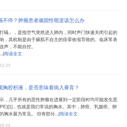
嗝不停？肿瘤患者顽固性呃逆该怎么办
打嗝」，是指空气突然进入肺内，同时声门快速关闭引起的
响，其机制是由于膈肌不自主的痉挛收缩导致的。临床常表
连声，不能自控。
.|
阅读全文
2-23
现胸腔积液，是否意味着病入膏肓？
示，几乎所有的恶性肿瘤在进展到一定阶段时均可能发生恶
MPE)[1]，也就是我们常说的胸水。其中，肺癌、乳腺癌、卵
胸水最为常见。 但有部分...|
阅读全文
0-24