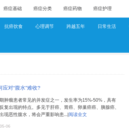
癌症基础
癌症分类
癌症药物
癌症护理
抗癌饮食
心理调节
跨越五年
日常生活
应对“腹水”难收?
期肿瘤患者常见的并发症之一，发生率为15%-50%，具有
反复出现的特点。多见于肝癌、胃癌、卵巢癌癌、胰腺癌、
现恶性腹水，将会严重影响患...|
阅读全文
5-06