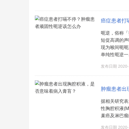
癌症患者打
呃逆，俗称「
短促高调的声
现为喉间呃呃
单纯性呃逆一..
发布日期 2020-1
肿瘤患者出
据相关研究表
性胸腔积液(
巢癌及淋巴瘤的
发布日期 2020-1