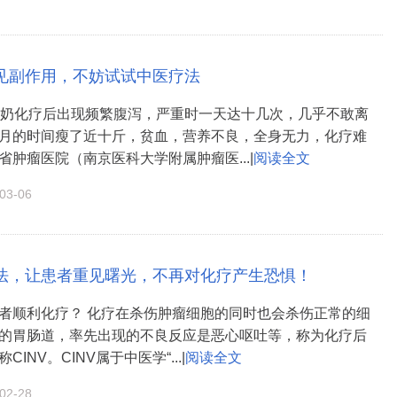
见副作用，不妨试试中医疗法
奶奶化疗后出现频繁腹泻，严重时一天达十几次，几乎不敢离
月的时间瘦了近十斤，贫血，营养不良，全身无力，化疗难
省肿瘤医院（南京医科大学附属肿瘤医...|
阅读全文
3-06
法，让患者重见曙光，不再对化疗产生恐惧！
者顺利化疗？ 化疗在杀伤肿瘤细胞的同时也会杀伤正常的细
的胃肠道，率先出现的不良反应是恶心呕吐等，称为化疗后
INV。CINV属于中医学“...|
阅读全文
2-28