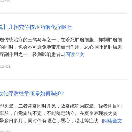
2-30
说】几招穴位按压巧解化疗呕吐
瘤传统治疗的三驾马车之一，在杀死肿瘤细胞、抑制肿瘤细
的同时，也会不可避免地带来毒副作用。恶心呕吐是肿瘤患
副作用之一，轻则影响患者...|
阅读全文
2-01
放化疗后经常眩晕如何调护?
即头晕，二者常常同时并见，故常统称为眩晕。轻者闭目即
车船，自觉旋转不定，不能稳定站立。在夏季表现较为突
晕多日多月，同时伴有呃逆，恶心，呕吐等症状...|
阅读全文