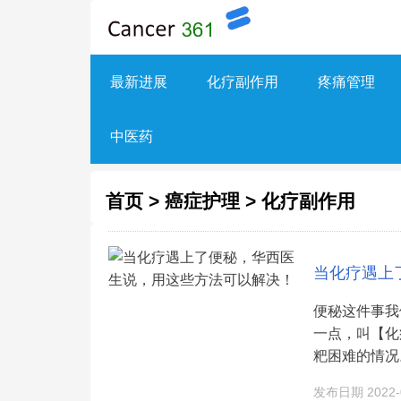
最新进展
化疗副作用
疼痛管理
中医药
首页
>
癌症护理
>
化疗副作用
当化疗遇上
便秘这件事我
一点，叫【化
粑困难的情况
发布日期 2022-0