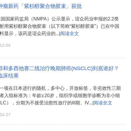
肿瘤新药「紫杉醇聚合物胶束」获批
中国国家药监局（NMPA）公示显示，谊众药业申报的2.2类
射用紫杉醇聚合物胶束（以下简称“紫杉醇胶束”）已在中国
显示，该药是谊众药业的...|
阅读全文
2-04
和多西他赛二线治疗晚期肺癌(NSCLC)到底谁好？
临床结果
究是一项在日本进行的随机，多中心，开放标签，非劣效性三期
者入组标准为：年龄≧20岁，组织学或细胞学诊断为非小细
C），分期为不接受治愈性放疗的III期、IV...|
阅读全文
4-27