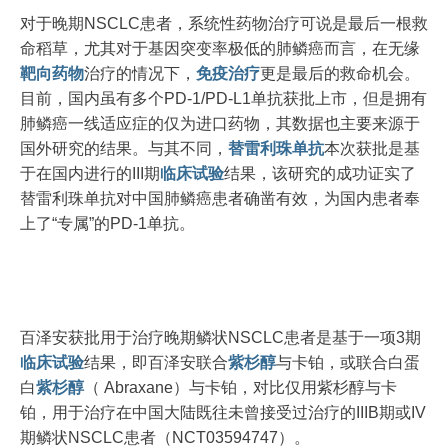
对于晚期NSCLC患者，系统性药物治疗可说是最后一根救
命稻草，尤其对于基因突变率极低的肺鳞癌而言，在无缘
靶向药物
治疗的情况下，
免疫治疗
更是最后的救命机会。
目前，国内虽有多个PD-1/PD-L1单抗获批上市，但是拥有
肺鳞癌一线适应症的仅为进口药物，其数据也主要来源于
国外研究的结果。与其不同，
替雷利珠单抗
本次获批是基
于在国内进行的III期
临床试验
结果，该研究的成功证实了
替雷利珠单抗对中国肺鳞癌患者确凿有效，为国内患者奉
上了“专属”的PD-1单抗。
百泽安获批用于治疗晚期鳞状NSCLC患者是基于一项3期
临床试验
结果，即百泽安联合
紫杉醇
与卡铂，或联合白蛋
白
紫杉醇
（ Abraxane）与卡铂，对比仅用紫杉醇与卡
铂，用于治疗在中国大陆既往未曾接受过治疗的IIIB期或IV
期鳞状NSCLC患者（NCT03594747）。