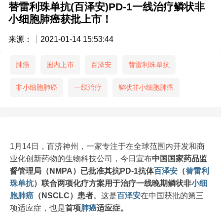
替雷利珠单抗(百泽安)PD-1一线治疗鳞状非
小细胞肺癌获批上市！
来源：
2021-01-14 15:53:44
肺癌
国内上市
百泽安
替雷利珠单抗
非小细胞肺癌
一线治疗
鳞状非小细胞肺癌
1月14日，百济神州，一家专注于在全球范围内开发和商
业化创新药物的生物科技公司，今日宣布
中国国家药品监
督管理局（NMPA）已批准其抗PD-1抗体
百泽安
（
替雷利
珠单抗
）联合两项化疗方案用于治疗一线晚期鳞状非
小细
胞
肺癌
（NSCLC）患者
。这是
百泽安
在中国获批的第三
项适应症，也是
首项
肺癌
适应症。