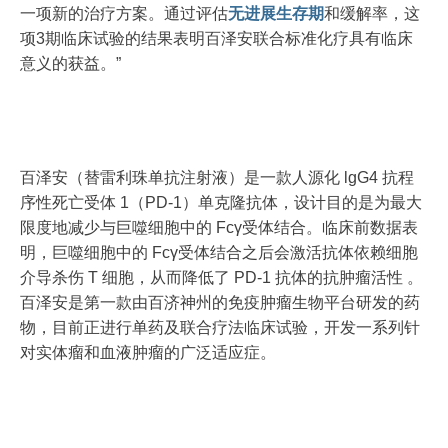
一项新的治疗方案。通过评估
无进展生存期
和缓解率，这
项3期临床试验的结果表明百泽安联合标准化疗具有临床
意义的获益。”
百泽安（替雷利珠单抗注射液）是一款人源化 lgG4 抗程
序性死亡受体 1（PD-1）单克隆抗体，设计目的是为最大
限度地减少与巨噬细胞中的 Fcγ受体结合。临床前数据表
明，巨噬细胞中的 Fcγ受体结合之后会激活抗体依赖细胞
介导杀伤 T 细胞，从而降低了 PD-1 抗体的抗肿瘤活性 。
百泽安是第一款由百济神州的免疫肿瘤生物平台研发的药
物，目前正进行单药及联合疗法临床试验，开发一系列针
对实体瘤和血液肿瘤的广泛适应症。