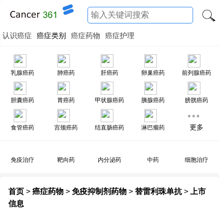
认识癌症
癌症类别
癌症药物
癌症护理
乳腺癌药
肺癌药
肝癌药
卵巢癌药
前列腺癌药
胆囊癌药
胃癌药
甲状腺癌药
胰腺癌药
膀胱癌药
更多
食管癌药
宫颈癌药
结直肠癌药
淋巴瘤药
免疫治疗
靶向药
内分泌药
中药
细胞治疗
首页
>
癌症药物
>
免疫抑制剂药物
>
替雷利珠单抗
>
上市
信息