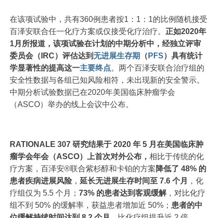
在该项试验中，共有360例患者按1：1：1的比例随机接受
百泽安联合任一化疗方案或仅接受化疗治疗。
正如2020年
1月所报道，该项试验在计划的中期分析中，经独立评审
委员会（IRC）评估达到
无进展生存期
（
PFS
）具有统计
学显著性的提高这一
主要终点
。两个百泽安联合治疗组的
安全性数据与各组已知风险相符，未出现新的安全警示。
中期分析试验数据已在2020年美国临床肿瘤学会
（ASCO）举办的线上会议中公布。
RATIONALE 307 研究结果于 2020 年 5 月在美国临床肿
瘤学会年会（ASCO）上首次对外公布
，
相比于传统的化
疗方案，百泽安®联合紫杉醇和卡铂的方案
降低了 48% 的
患者疾病进展风险
，
延长无进展生存时间至 7.6 个月
，化
疗组仅为 5.5 个月；
73% 的患者达到客观缓解
，对比化疗
组不到 50% 的缓解率，获益患者增加近 50%；
患者的中
位缓解持续时间达到 8.2 个月
，比化疗组提升近 2 倍。