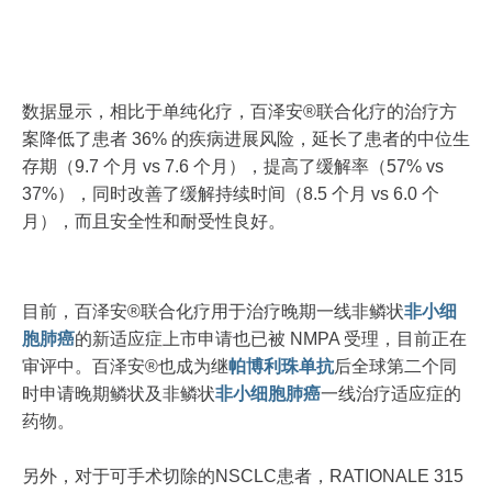
数据显示，相比于单纯化疗，百泽安®联合化疗的治疗方
案降低了患者 36% 的疾病进展风险，延长了患者的中位生
存期（9.7 个月 vs 7.6 个月），提高了缓解率（57% vs
37%），同时改善了缓解持续时间（8.5 个月 vs 6.0 个
月），而且安全性和耐受性良好。
目前，百泽安®联合化疗用于治疗晚期一线非鳞状
非小细
胞肺癌
的新适应症上市申请也已被 NMPA 受理，目前正在
审评中。百泽安®也成为继
帕博利珠单抗
后全球第二个同
时申请晚期鳞状及非鳞状
非小细胞肺癌
一线治疗适应症的
药物。
另外，对于可手术切除的NSCLC患者，RATIONALE 315