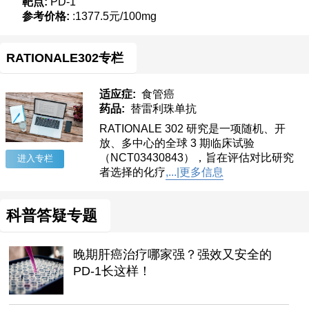
靶点:
PD-1
参考价格:
:1377.5元/100mg
RATIONALE302专栏
适应症:
食管癌
药品:
替雷利珠单抗
RATIONALE 302 研究是一项随机、开
放、多中心的全球 3 期临床试验
（NCT03430843），旨在评估对比研究
进入专栏
者选择的化疗
,...|更多信息
科普答疑专题
晚期肝癌治疗哪家强？强效又安全的
PD-1长这样！