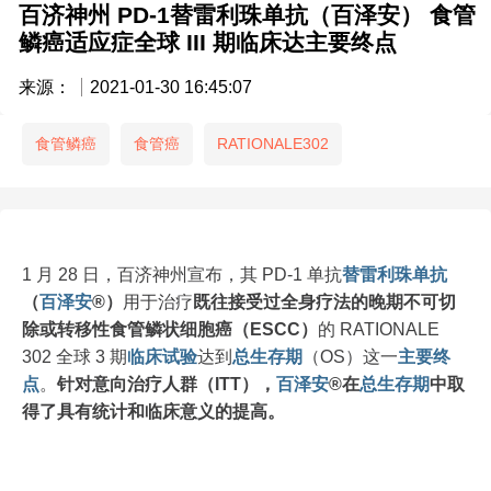
百济神州 PD-1替雷利珠单抗（百泽安） 食管
鳞癌适应症全球 III 期临床达主要终点
来源：
2021-01-30 16:45:07
食管鳞癌
食管癌
RATIONALE302
1 月 28 日，百济神州宣布，其 PD-1 单抗
替雷利珠单抗
（
百泽安
®）
用于治疗
既往接受过全身疗法的晚期不可切
除或转移性食管鳞状细胞癌（ESCC）
的 RATIONALE
302 全球 3 期
临床试验
达到
总生存期
（OS）这一
主要终
点
。
针对意向治疗人群（ITT），
百泽安
®在
总生存期
中取
得了具有统计和临床意义的提高。