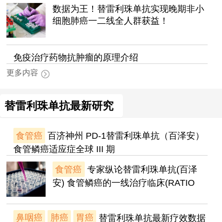
数据为王！替雷利珠单抗实现晚期非小
细胞肺癌一二线全人群获益！
免疫治疗药物抗肿瘤的原理介绍
更多内容
替雷利珠单抗最新研究
食管癌
百济神州 PD-1替雷利珠单抗（百泽安）
食管鳞癌适应症全球 III 期
食管癌
专家纵论替雷利珠单抗(百泽
安) 食管鳞癌的一线治疗临床(RATIO
鼻咽癌
肺癌
胃癌
替雷利珠单抗最新疗效数据