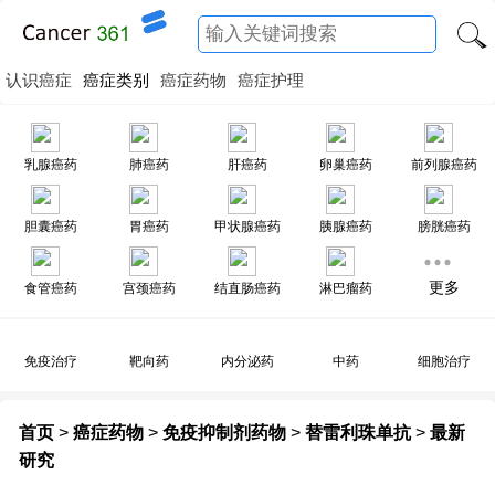
认识癌症
癌症类别
癌症药物
癌症护理
乳腺癌药
肺癌药
肝癌药
卵巢癌药
前列腺癌药
胆囊癌药
胃癌药
甲状腺癌药
胰腺癌药
膀胱癌药
更多
食管癌药
宫颈癌药
结直肠癌药
淋巴瘤药
免疫治疗
靶向药
内分泌药
中药
细胞治疗
首页
>
癌症药物
>
免疫抑制剂药物
>
替雷利珠单抗
>
最新
研究