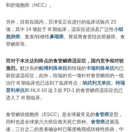
和肝细胞癌（HCC）。
另外，目前在国内，百泽安正在进行的临床试验共 23
项，其中 14 项处于 III 期临床，适应症还涉及广泛性
小细
胞
肺癌
、复发/转移性
鼻咽癌
、胃或胃食管结合部腺癌、食
管鳞癌等。
而对于本次达到终点的食管鳞癌适应症，国内竞争相对较
激烈。
默沙东的
帕博利珠单抗
和恒瑞的
卡瑞利珠单抗
均已
获批该适应症，此外，恒瑞的另一项针对食管鳞癌的一线
治疗 III 期临床也已达到了临床终点；
纳武利尤单抗
、
特瑞
普利单抗
和 HLX-10 这 3 款 PD-1 的食管鳞癌适应症也已
进入了 III 期临床。
食管鳞状细胞癌（ESCC）是全球最常见的
食管癌
亚型，
同时也是全球第六大癌症相关死亡癌种。
食管癌
进展迅
速，三分之二的患者确诊时已罹患晚期或转移性疾病，中