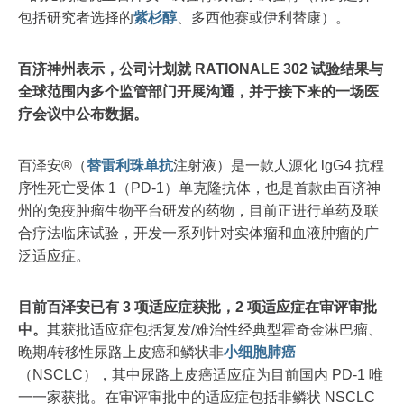
包括研究者选择的
紫杉醇
、多西他赛或伊利替康）。
百济神州表示，公司计划就 RATIONALE 302 试验结果与
全球范围内多个监管部门开展沟通，并于接下来的一场医
疗会议中公布数据。
百泽安®（
替雷利珠单抗
注射液）是一款人源化 lgG4 抗程
序性死亡受体 1（PD-1）单克隆抗体，也是首款由百济神
州的免疫肿瘤生物平台研发的药物，目前正进行单药及联
合疗法临床试验，开发一系列针对实体瘤和血液肿瘤的广
泛适应症。
目前百泽安已有 3 项适应症获批，2 项适应症在审评审批
中。
其获批适应症包括复发/难治性经典型霍奇金淋巴瘤、
晚期/转移性尿路上皮癌和鳞状非
小细胞
肺癌
（NSCLC），其中尿路上皮癌适应症为目前国内 PD-1 唯
一一家获批。在审评审批中的适应症包括非鳞状 NSCLC