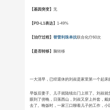
【基因突变】
无
【PD-L1表达】
1-49%
【治疗过程】
替雷利珠单抗
联合化疗60次
【是否转移】
脑转移
一大清早，已经退休的刘叔是家里第一个起床
早饭后妻子、儿子就陆续出门上班了。刘叔就
眼到了傍晚，日落西山，刘叔又穿上外套，戴
去了。晚饭时，一家三口聊着儿子的工作，小