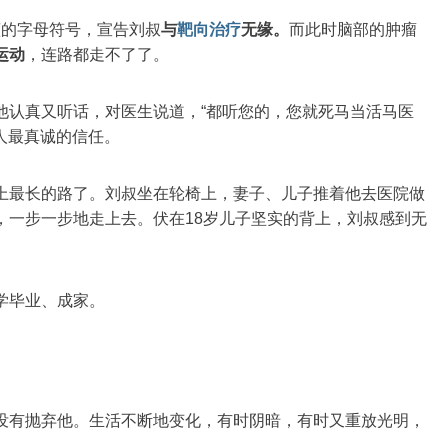
不懂的字母符号，宣告刘叔
与
靶向治疗
无缘。
而此时脑部的肿瘤
运动
，连路都走不了了。
他认真又听话，对医生说道，“都听您的，您就死马当活马医
病人最真诚的信任。
上最长的路了。刘叔坐在轮椅上，妻子、儿子推着他去医院做
，一步一步地走上去。伏在18岁儿子坚实的背上，刘叔感到无
学毕业、成家。
没有抛弃他。生活不断地变化，有时阴暗，有时又重放光明，