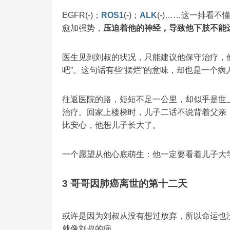
EGFR(-)；
ROS1
(-)；
ALK
(-)……这一排看
愈加强势，
压迫着他的神经，导致他下肢不能
医生见到刘叔的状况，只能建议他保守治疗，
吧”。这句话有些“摆烂”的意味，却也是一个
往返医院的路，短短不足一公里，却似乎是世
治疗。回家上楼梯时，儿子二话不说背着父亲
比安心，他想儿子长大了。
一个愿望从他心底萌生：他一定要看着儿子大
3 哥哥因肺癌离世的第十二天
或许是因为刘叔从没有想过放弃，所以命运也
就像刘叔的病。