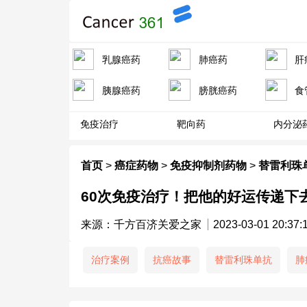
乳腺癌药
肺癌药
肝
胰腺癌药
膀胱癌药
食
免疫治疗
靶向药
内分泌
首页
>
癌症药物
>
免疫抑制剂药物
>
替雷利珠
60次免疫治疗！把他的好运传递下
来源：千方百济关爱之家
2023-03-01 20:37:
治疗案例
抗癌故事
替雷利珠单抗
肺