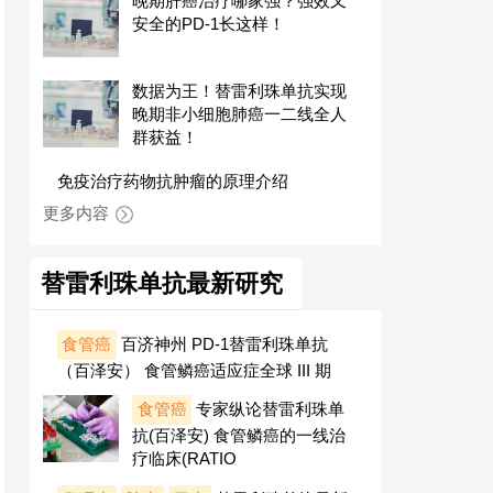
晚期肝癌治疗哪家强？强效又
安全的PD-1长这样！
数据为王！替雷利珠单抗实现
晚期非小细胞肺癌一二线全人
群获益！
免疫治疗药物抗肿瘤的原理介绍
更多内容
替雷利珠单抗最新研究
食管癌
百济神州 PD-1替雷利珠单抗
（百泽安） 食管鳞癌适应症全球 III 期
食管癌
专家纵论替雷利珠单
抗(百泽安) 食管鳞癌的一线治
疗临床(RATIO