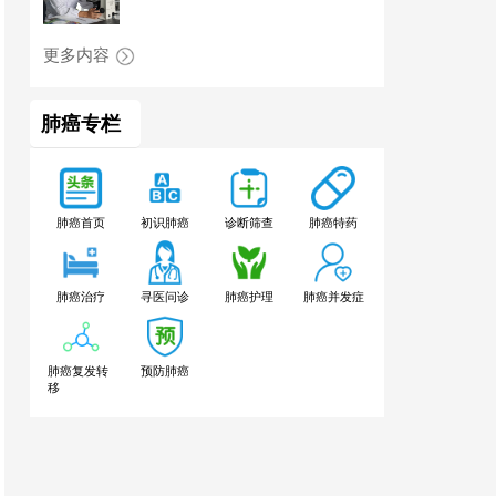
更多内容
肺癌专栏
肺癌特药
肺癌首页
初识肺癌
诊断筛查
肺癌治疗
寻医问诊
肺癌护理
肺癌并发症
肺癌复发转
预防肺癌
移