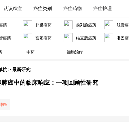
认识癌症
癌症类别
癌症药物
癌症护理
癌药
卵巢癌药
前列腺癌药
胆囊癌
管癌药
宫颈癌药
结直肠癌药
淋巴瘤
药
中药
细胞治疗
单抗
>
最新研究
胞肺癌中的临床响应：一项回顾性研究
期肺癌