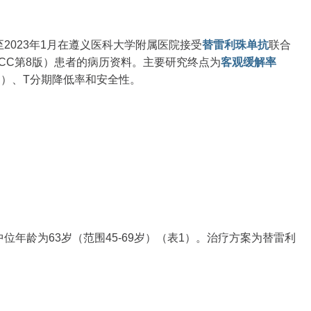
至2023年1月在遵义医科大学附属医院接受
替雷利珠单抗
联合
AJCC第8版）患者的病历资料。主要研究终点为
客观缓解率
R）、T分期降低率和安全性。
中位年龄为63岁（范围45-69岁）（表1）。治疗方案为替雷利