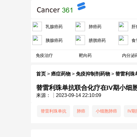
乳腺癌药
肺癌药
肝
胰腺癌药
膀胱癌药
食
免疫治疗
靶向药
内分泌
首页
>
癌症药物
>
免疫抑制剂药物
>
替雷利珠
替雷利珠单抗联合化疗在IV期小细
来源：
2023-09-14 22:10:09
替雷利珠单抗
肺癌
小细胞肺癌
IV