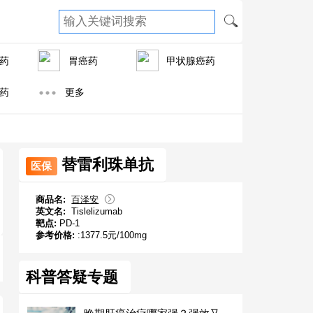
药
胃癌药
甲状腺癌药
药
更多
替雷利珠单抗
医保
商品名:
百泽安
英文名:
Tislelizumab
靶点:
PD-1
参考价格:
:1377.5元/100mg
科普答疑专题