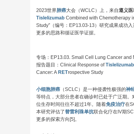
2023世界
肺癌
大会（WCLC）上，来自
遵义医
Tislelizumab
Combined with Chemotherapy in
Study”（编号：EP13.03-13）研究成果成功
更多的思路和循证医学证据。
专场：EP13.03. Small Cell Lung Cancer and Ne
报告题目：Clinical Response of
Tislelizumab
Cancer: A
RET
rospective Study
小细胞肺癌
（SCLC）是一种侵袭性极强的
神
等特点，大部分患者在确诊时已处于广泛期。
位生存时间往往不超过1年。随着
免疫治疗
在S
本研究评估了
替雷利珠单抗
联合化疗在IV期S
更多的探索方向[5]。