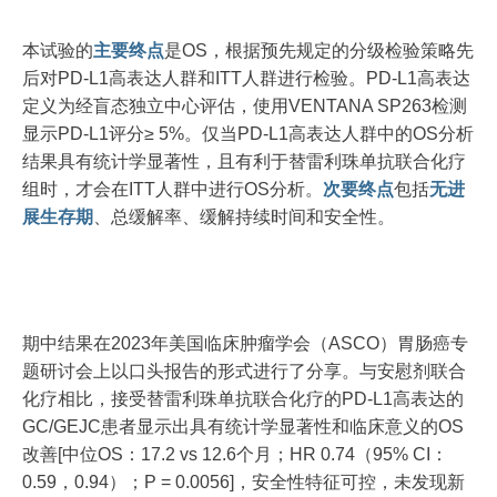
本试验的
主要终点
是OS，根据预先规定的分级检验策略先
后对PD-L1高表达人群和ITT人群进行检验。PD-L1高表达
定义为经盲态独立中心评估，使用VENTANA SP263检测
显示PD-L1评分≥ 5%。仅当PD-L1高表达人群中的OS分析
结果具有统计学显著性，且有利于替雷利珠单抗联合化疗
组时，才会在ITT人群中进行OS分析。
次要终点
包括
无进
展生存期
、总缓解率、缓解持续时间和安全性。
期中结果在2023年美国临床肿瘤学会（ASCO）胃肠癌专
题研讨会上以口头报告的形式进行了分享。与安慰剂联合
化疗相比，接受替雷利珠单抗联合化疗的PD-L1高表达的
GC/GEJC患者显示出具有统计学显著性和临床意义的OS
改善[中位OS：17.2 vs 12.6个月；HR 0.74（95% CI：
0.59，0.94）；P = 0.0056]，安全性特征可控，未发现新