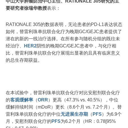
中山大学肿瘤防治中心主任、RATIONALE 305研究的主
要研究者徐瑞华教授
表示：
RATIONALE 305的数据表明，无论患者的PD-L1表达状态
如何，替雷利珠单抗联合化疗为晚期GC/GEJC患者提供了
潜在的新的一线治疗选择。在所有参与随机分组的既往未
经治疗、
HER2
阴性的晚期GC/GEJC患者中，与化疗相
比，替雷利珠单抗联合化疗展现出显著的且具有临床意义
的总生存期获益。
在本试验中，替雷利珠单抗联合化疗对比安慰剂联合化疗
的
客观缓解率
（
ORR
）更高（47.3% vs. 40.5%），中位
缓解持续时间（mDoR）更长（8.6个月 vs. 7.2个月）。替
雷利珠单抗联合化疗的中位
无进展生存期
（
PFS
）为6.9个
月，安慰剂联合化疗的
PFS
为6.2个月（HR：0.78[95%