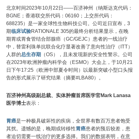
北京时间2023年10月22日——百济神州（纳斯达克代码：
BGNE；香港联交所代码：06160；上交所代码：
688235）是一家全球性生物科技公司。公司近日宣布，3
期
临床试验
RATIONALE 305的最终分析结果显示，在晚
期胃或胃食管结合部腺癌（GC/GEJC）患者的一线治疗
中，替雷利珠单抗联合化疗显著改善了意向性治疗（ITT）
人群的
总生存期
（OS），且未发现新的安全性警示。公司
在2023年欧洲肿瘤内科学会（ESMO）大会上，于10月21
日下午17:25（欧洲中部夏令时间）以最新突破小型口头报
告的形式展示了研究结果（摘要#LBA80）。
百济神州高级副总裁、实体肿瘤首席医学官Mark Lanasa
医学博士
表示：
胃癌
是一种极具破坏性的疾病，全世界有数百万患者饱受
其扰。遗憾的是，晚期或转移性
胃癌
患者的预后较差，患
者迫切需要一线治疗的更多选择。我们的数据表明，在意