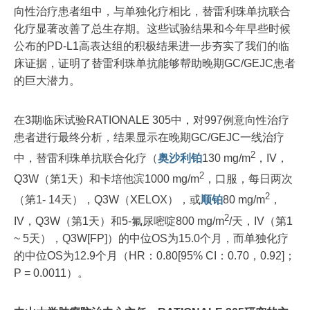
向性治疗患者组中，与单独化疗相比，替雷利珠单抗联合
化疗显著改善了总生存期。这些试验结果和今年早些时候
公布的PD-L1高表达组的积极结果进一步夯实了我们的临
床证据，证明了替雷利珠单抗能够帮助晚期GC/GEJC患者
的巨大潜力。
在3期临床试验RATIONALE 305中，对997例意向性治疗
患者进行最终分析，结果显示在晚期GC/GEJC一线治疗
2
中，替雷利珠单抗联合化疗（
奥沙利铂
130 mg/m
，IV，
2
Q3W（第1天）和卡培他滨1000 mg/m
，口服，每日两次
2
（第1- 14天），Q3W（XELOX），或
顺铂
80 mg/m
，
2
IV，Q3W（第1天）和5-氟尿嘧啶800 mg/m
/天，IV（第1
~ 5天），Q3W[FP]）的中位OS为15.0个月，而单独化疗
的中位OS为12.9个月（HR：0.80[95% CI：0.70，0.92]；
P = 0.0011）。