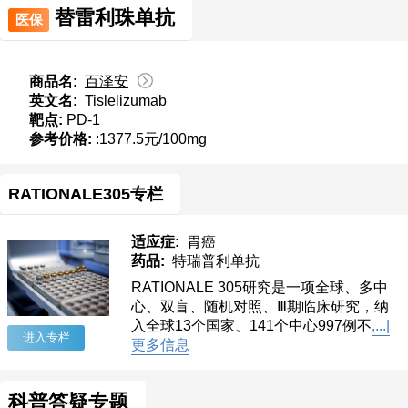
替雷利珠单抗
医保
商品名:
百泽安
英文名:
Tislelizumab
靶点:
PD-1
参考价格:
:1377.5元/100mg
RATIONALE305专栏
适应症:
胃癌
药品:
特瑞普利单抗
RATIONALE 305研究是一项全球、多中
心、双盲、随机对照、Ⅲ期临床研究，纳
入全球13个国家、141个中心997例不
,...|
进入专栏
更多信息
科普答疑专题