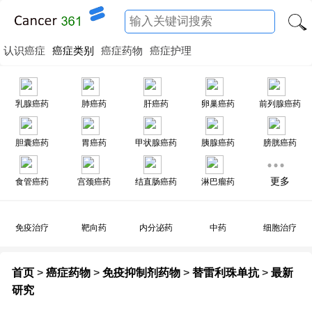
认识癌症
癌症类别
癌症药物
癌症护理
乳腺癌药
肺癌药
肝癌药
卵巢癌药
前列腺癌药
胆囊癌药
胃癌药
甲状腺癌药
胰腺癌药
膀胱癌药
更多
食管癌药
宫颈癌药
结直肠癌药
淋巴瘤药
免疫治疗
靶向药
内分泌药
中药
细胞治疗
首页
>
癌症药物
>
免疫抑制剂药物
>
替雷利珠单抗
>
最新
研究