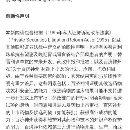
前瞻性声明
本新闻稿包含根据《1995年私人证券诉讼改革法案》
（Private Securities Litigation Reform Act of 1995）以及
其他联邦证券法律中定义的前瞻性声明，包括有关替雷利
珠单抗有望惠及晚期胃或胃食管结合部癌患者的声明；替
雷利珠单抗的未来开发、药政申报和批准；以及百济神州
在“关于百济神州”标题下提及的计划、承诺、抱负和目
标。由于各种重要因素的影响，实际结果可能与前瞻性声
明有重大差异。这些因素包括：百济神州证明其候选药物
功效和安全性的能力；候选药物的临床结果可能不支持进
一步开发或上市审批；药政部门的行动可能会影响到临床
试验的启动、时间表和进展以及药物上市审批；百济神州
的上市药物及候选药物（如能获批）获得商业成功的能
力；百济神州获得和维护对其药物和技术的知识产权保护
的能力；百济神州依赖第三方进行药物开发、生产、商业