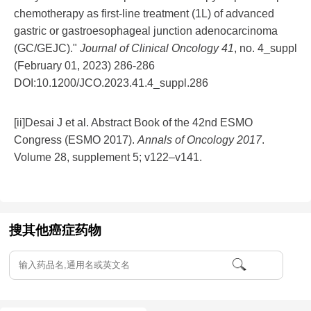
chemotherapy as first-line treatment (1L) of advanced
gastric or gastroesophageal junction adenocarcinoma
(GC/GEJC)."
Journal of Clinical Oncology 41
, no. 4_suppl
(February 01, 2023) 286-286
DOI:10.1200/JCO.2023.41.4_suppl.286
[ii]Desai J et al. Abstract Book of the 42nd ESMO
Congress (ESMO 2017).
Annals of Oncology 2017
.
Volume 28, supplement 5; v122–v141.
搜其他癌症药物