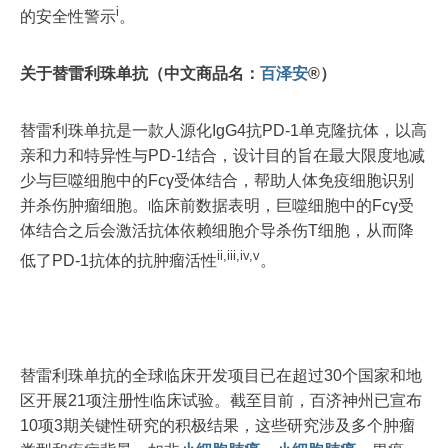
i
的安全性警示
。
关于替雷利珠单抗（中文商品名：
百泽安
®）
替雷利珠单抗是一款人源化IgG4抗PD-1单克隆抗体，以高
亲和力和特异性与PD-1结合，设计目的旨在最大限度地减
少与巨噬细胞中的Fcγ受体结合，帮助人体免疫细胞识别
并杀伤肿瘤细胞。临床前数据表明，巨噬细胞中的Fcγ受
体结合之后会激活抗体依赖细胞介导杀伤T细胞，从而降
i
i,iii,iv,v
低了PD-1抗体的抗肿瘤活性
。
替雷利珠单抗的全球临床开发项目已在超过30个国家和地
区开展21项注册性临床试验。截至目前，百济神州已宣布
10项3期关键性研究的积极结果，这些研究涉及多个肿瘤