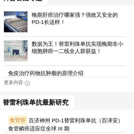
晚期肝癌治疗哪家强？强效又安全的
PD-1长这样！
数据为王！替雷利珠单抗实现晚期非小
细胞肺癌一二线全人群获益！
免疫治疗药物抗肿瘤的原理介绍
更多内容
替雷利珠单抗最新研究
食管癌
百济神州 PD-1替雷利珠单抗（百泽安）
食管鳞癌适应症全球 III 期