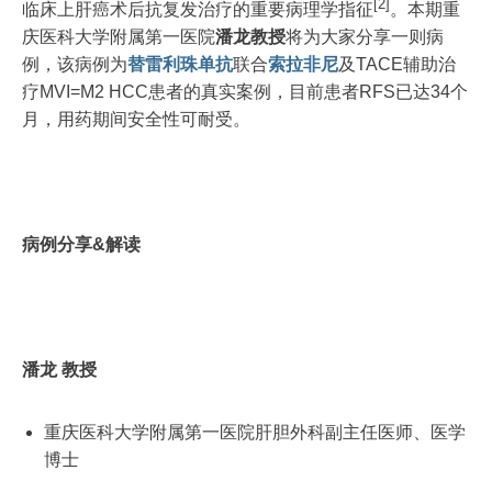
[2]
临床上肝癌术后抗复发治疗的重要病理学指征
。本期重
庆医科大学附属第一医院
潘龙教授
将为大家分享一则病
例，该病例为
替雷利珠单抗
联合
索拉非尼
及TACE辅助治
疗MVI=M2 HCC患者的真实案例，目前患者RFS已达34个
月，用药期间安全性可耐受。
病例分享&解读
潘龙 教授
重庆医科大学附属第一医院肝胆外科副主任医师、医学
博士