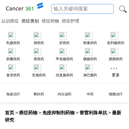
认识癌症
癌症类别
癌症药物
癌症护理
乳腺癌药
肺癌药
肝癌药
卵巢癌药
前列腺癌药
胆囊癌药
胃癌药
甲状腺癌药
胰腺癌药
膀胱癌药
更多
食管癌药
宫颈癌药
结直肠癌药
淋巴瘤药
免疫治疗
靶向药
内分泌药
中药
细胞治疗
首页
>
癌症药物
>
免疫抑制剂药物
>
替雷利珠单抗
>
最新
研究