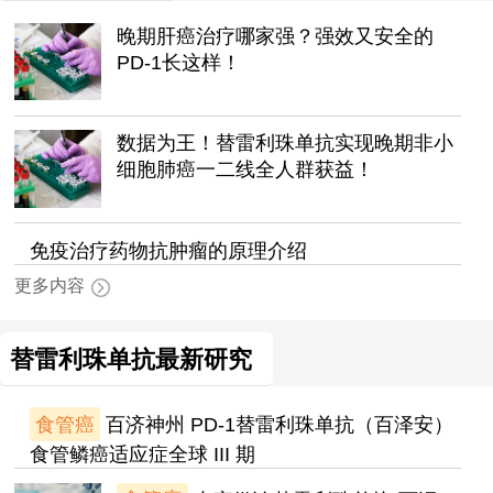
晚期肝癌治疗哪家强？强效又安全的
PD-1长这样！
数据为王！替雷利珠单抗实现晚期非小
细胞肺癌一二线全人群获益！
免疫治疗药物抗肿瘤的原理介绍
更多内容
替雷利珠单抗最新研究
食管癌
百济神州 PD-1替雷利珠单抗（百泽安）
食管鳞癌适应症全球 III 期