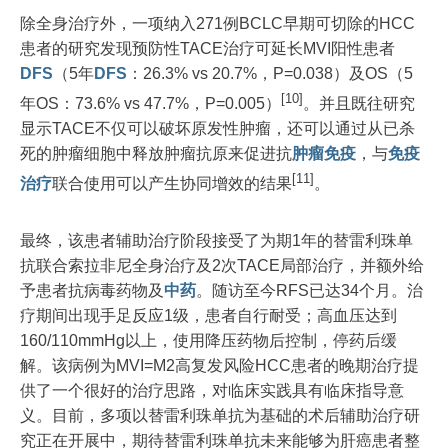
除全身治疗外，一项纳入271例BCLC早期可切除的HCC
患者的研究发现预防性TACE治疗可延长MVI阳性患者
DFS
（5年
DFS
：26.3% vs 20.7%，P=0.038）及OS（5
[10]
年OS：73.6% vs 47.7%，P=0.005）
。并且既往研究
显示TACE不仅可以破坏原发性肿瘤，还可以通过从已杀
死的肿瘤细胞中释放肿瘤抗原来促进抗
肿瘤免疫
，与
免疫
[11]
治疗
联合使用可以产生协同增效的结果
。
最终，该患者辅助治疗阶段接受了为期1年的替雷利珠单
抗联合索拉非尼全身治疗及2次TACE局部治疗，并额外给
予患者抗病毒药物及
中药
。随访至今RFS已达34个月。治
疗期间出现手足反应1级，患者自行耐受；高血压达到
160/110mmHg以上，使用降压药物后控制，停药后缓
解。该病例为MVI=M2高复发风险HCC患者的晚期治疗提
供了一个很好的治疗思路，对临床实践具有临床指导意
义。目前，多项以替雷利珠单抗为基础的术后辅助治疗研
究正在开展中，期待替雷利珠单抗未来能够为肝癌患者整