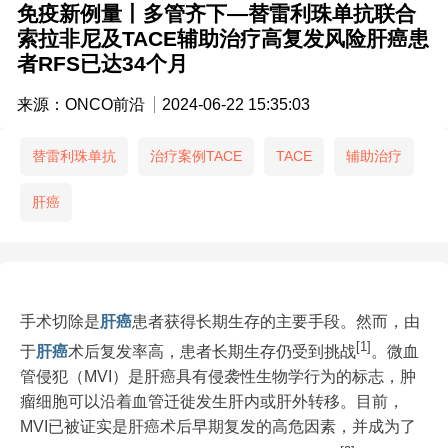
免疫新例量丨多管齐下—替雷利珠单抗联合
索拉非尼及TACE辅助治疗高复发风险肝癌患
者RFS已达34个月
来源：ONCO前沿
2024-06-22 15:35:03
替雷利珠单抗
治疗案例TACE
TACE
辅助治疗
肝癌
手术切除是
肝癌
患者获得长期生存的主要手段。然而，由
[1]
于
肝癌
术后复发率高，患者长期生存仍受到挑战
。微血
管侵犯（MVI）是肝癌具有侵袭性生物学行为的标志，肿
瘤细胞可以沿着血管迁徙发生肝内或肝外转移。目前，
MVI已被证实是肝癌术后早期复发的高危因素，并成为了