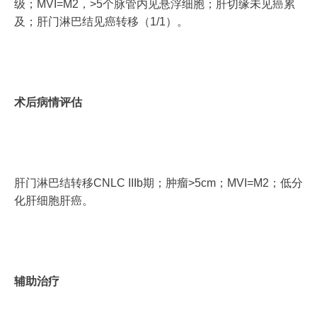
级；MVI=M2，>5个脉管内见悬浮细胞；肝切缘未见癌累
及；肝门淋巴结见癌转移（1/1）。
术后病情评估
肝门淋巴结转移CNLC IIIb期；肿瘤>5cm；MVI=M2；低分
化肝细胞肝癌。
辅助治疗