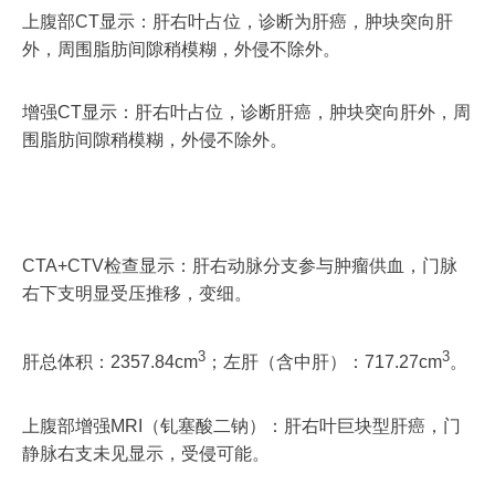
上腹部CT显示：肝右叶占位，诊断为肝癌，肿块突向肝
外，周围脂肪间隙稍模糊，外侵不除外。
增强CT显示：肝右叶占位，诊断肝癌，肿块突向肝外，周
围脂肪间隙稍模糊，外侵不除外。
CTA+CTV检查显示：肝右动脉分支参与肿瘤供血，门脉
右下支明显受压推移，变细。
3
3
肝总体积：2357.84cm
；左肝（含中肝）：717.27cm
。
上腹部增强MRI（钆塞酸二钠）：肝右叶巨块型肝癌，门
静脉右支未见显示，受侵可能。