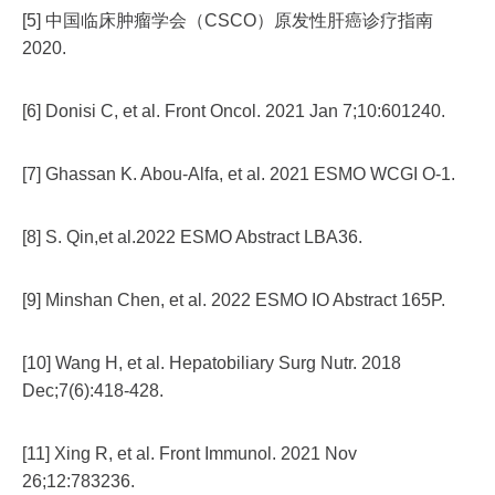
[5] 中国临床肿瘤学会（CSCO）原发性肝癌诊疗指南
2020.
[6] Donisi C, et al. Front Oncol. 2021 Jan 7;10:601240.
[7] Ghassan K. Abou-Alfa, et al. 2021 ESMO WCGI O-1.
[8] S. Qin,et al.2022 ESMO Abstract LBA36.
[9] Minshan Chen, et al. 2022 ESMO IO Abstract 165P.
[10] Wang H, et al. Hepatobiliary Surg Nutr. 2018
Dec;7(6):418-428.
[11] Xing R, et al. Front Immunol. 2021 Nov
26;12:783236.