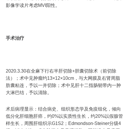
影像学读片考虑MVI阳性。
手术治疗
2020.3.30在全麻下行右半肝切除+胆囊切除术（前切除
法）；术中见肿瘤约13×12×10cm，与大网膜及右肾周脂
肪囊粘连，予以一并切除；术中见肝十二指肠韧带内一肿
大淋巴结，予以清除。
术后病理显示：结合病史、组织形态学及免疫组化，倾向
低分化肝细胞肝癌，约0%以实质性生长，约20%以假腺管
样生长，周围肝组织示G1S2；Edmondson-Steiner分级4