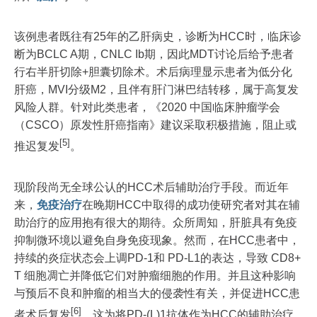
该例患者既往有25年的乙肝病史，诊断为HCC时，临床诊
断为BCLC A期，CNLC Ib期，因此MDT讨论后给予患者
行右半肝切除+胆囊切除术。术后病理显示患者为低分化
肝癌，MVI分级M2，且伴有肝门淋巴结转移，属于高复发
风险人群。针对此类患者，《2020 中国临床肿瘤学会
（CSCO）原发性肝癌指南》建议采取积极措施，阻止或
[5]
推迟复发
。
现阶段尚无全球公认的HCC术后辅助治疗手段。而近年
来，
免疫治疗
在晚期HCC中取得的成功使研究者对其在辅
助治疗的应用抱有很大的期待。众所周知，肝脏具有免疫
抑制微环境以避免自身免疫现象。然而，在HCC患者中，
持续的炎症状态会上调PD-1和 PD-L1的表达，导致 CD8+
T 细胞凋亡并降低它们对肿瘤细胞的作用。并且这种影响
与预后不良和肿瘤的相当大的侵袭性有关，并促进HCC患
[6]
者术后复发
。这为将PD-(L)1抗体作为HCC的辅助治疗