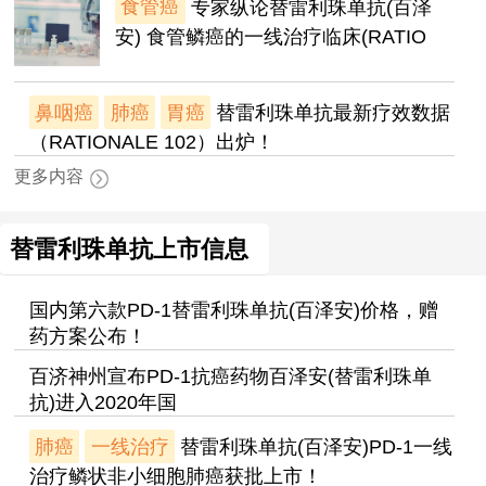
食管癌
专家纵论替雷利珠单抗(百泽
安) 食管鳞癌的一线治疗临床(RATIO
鼻咽癌
肺癌
胃癌
替雷利珠单抗最新疗效数据
（RATIONALE 102）出炉！
更多内容
替雷利珠单抗上市信息
国内第六款PD-1替雷利珠单抗(百泽安)价格，赠
药方案公布！
百济神州宣布PD-1抗癌药物百泽安(替雷利珠单
抗)进入2020年国
肺癌
一线治疗
替雷利珠单抗(百泽安)PD-1一线
治疗鳞状非小细胞肺癌获批上市！