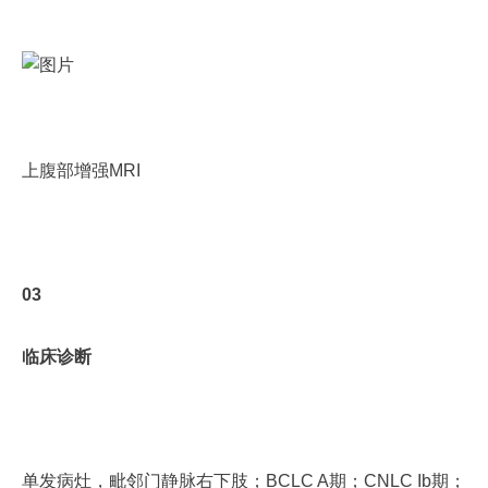
上腹部增强MRI
03
临床诊断
单发病灶，毗邻门静脉右下肢；BCLC A期；CNLC Ib期；