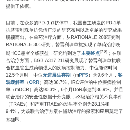
提供了依据。
目前，在众多的PD-(L)1抗体中，我国自主研发的PD-1单
抗替雷利珠单抗凭借广泛的研究布局以及卓越的研究成果
脱颖而出。在单药治疗方面，从RATIONALE 208研究到
RATIONALE 301研究，替雷利珠单抗实现了单药治疗晚
[7-8]
期HCC患者全线获益，研究均到达了
主要终点
；在联
合治疗方面，BGB-A317-211研究展现了替雷利珠单抗联
合抗血管生成药物强大的疾病控制能力。中位随访时间
12.5个月时，中位
无进展生存期
（m
PFS
）为9.6个月，
客
观缓解率
（
ORR
）高达38.7%，IRC评估的中位疾病控制
率（mDCR）高达90.3%，6个月DoR率达到86.9%。并且
联合治疗的安全性数据十分亮眼，≥3级治疗相关不良事件
（TRAEs）和严重TRAEs的发生率分别为28.1%和
9.4%，为该联合治疗方案在辅助治疗的探索和应用奠定了
[9]
基础
。