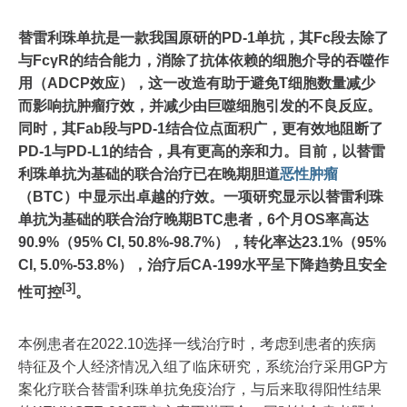
替雷利珠单抗是一款我国原研的PD-1单抗，其Fc段去除了
与FcγR的结合能力，消除了抗体依赖的细胞介导的吞噬作
用（ADCP效应），这一改造有助于避免T细胞数量减少
而影响抗肿瘤疗效，并减少由巨噬细胞引发的不良反应。
同时，其Fab段与PD-1结合位点面积广，更有效地阻断了
PD-1与PD-L1的结合，具有更高的亲和力。目前，以替雷
利珠单抗为基础的联合治疗已在晚期胆道
恶性肿瘤
（BTC）中显示出卓越的疗效。一项研究显示以替雷利珠
单抗为基础的联合治疗晚期BTC患者，6个月OS率高达
90.9%（95% CI, 50.8%-98.7%），转化率达23.1%（95%
CI, 5.0%-53.8%），治疗后CA-199水平呈下降趋势且安全
[3]
性可控
。
本例患者在2022.10选择一线治疗时，考虑到患者的疾病
特征及个人经济情况入组了临床研究，系统治疗采用GP方
案化疗联合替雷利珠单抗免疫治疗，与后来取得阳性结果