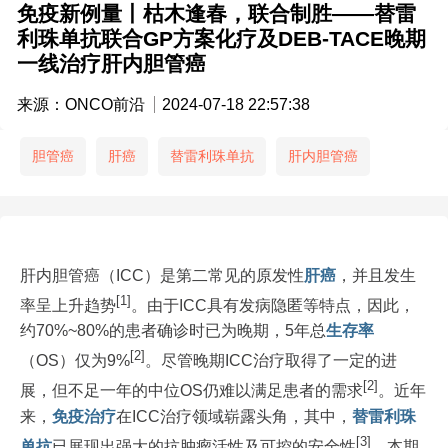
免疫新例量丨枯木逢春，联合制胜——替雷
利珠单抗联合GP方案化疗及DEB-TACE晚期
一线治疗肝内胆管癌
来源：ONCO前沿
2024-07-18 22:57:38
胆管癌
肝癌
替雷利珠单抗
肝内胆管癌
肝内胆管癌（ICC）是第二常见的原发性
肝癌
，并且发生
[1]
率呈上升趋势
。由于ICC具有发病隐匿等特点，因此，
约70%~80%的患者确诊时已为晚期，5年总
生存率
[2]
（OS）仅为9%
。尽管晚期ICC治疗取得了一定的进
[2]
展，但不足一年的中位OS仍难以满足患者的需求
。近年
来，
免疫治疗
在ICC治疗领域崭露头角，其中，
替雷利珠
[3]
单抗
已展现出强大的抗肿瘤活性及可控的安全性
。本期