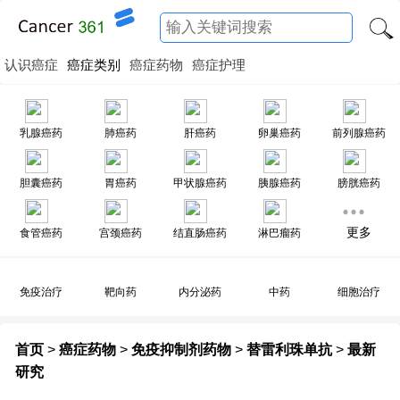
认识癌症
癌症类别
癌症药物
癌症护理
乳腺癌药
肺癌药
肝癌药
卵巢癌药
前列腺癌药
胆囊癌药
胃癌药
甲状腺癌药
胰腺癌药
膀胱癌药
更多
食管癌药
宫颈癌药
结直肠癌药
淋巴瘤药
免疫治疗
靶向药
内分泌药
中药
细胞治疗
首页
>
癌症药物
>
免疫抑制剂药物
>
替雷利珠单抗
>
最新
研究