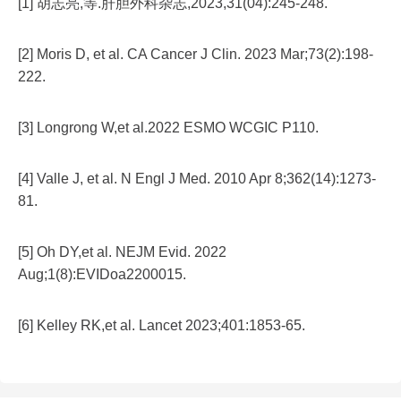
[1] 胡志亮,等.肝胆外科杂志,2023,31(04):245-248.
[2] Moris D, et al. CA Cancer J Clin. 2023 Mar;73(2):198-
222.
[3] Longrong W,et al.2022 ESMO WCGIC P110.
[4] Valle J, et al. N Engl J Med. 2010 Apr 8;362(14):1273-
81.
[5] Oh DY,et al. NEJM Evid. 2022
Aug;1(8):EVIDoa2200015.
[6] Kelley RK,et al. Lancet 2023;401:1853-65.