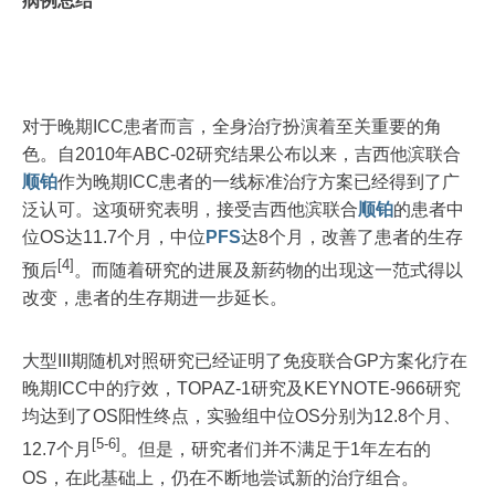
病例总结
对于晚期ICC患者而言，全身治疗扮演着至关重要的角
色。自2010年ABC-02研究结果公布以来，吉西他滨联合
顺铂
作为晚期ICC患者的一线标准治疗方案已经得到了广
泛认可。这项研究表明，接受吉西他滨联合
顺铂
的患者中
位OS达11.7个月，中位
PFS
达8个月，改善了患者的生存
[4]
预后
。而随着研究的进展及新药物的出现这一范式得以
改变，患者的生存期进一步延长。
大型III期随机对照研究已经证明了免疫联合GP方案化疗在
晚期ICC中的疗效，TOPAZ-1研究及KEYNOTE-966研究
均达到了OS阳性终点，实验组中位OS分别为12.8个月、
[5-6]
12.7个月
。但是，研究者们并不满足于1年左右的
OS，在此基础上，仍在不断地尝试新的治疗组合。