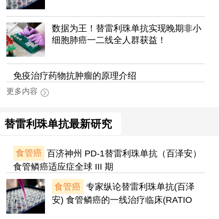
数据为王！替雷利珠单抗实现晚期非小
细胞肺癌一二线全人群获益！
免疫治疗药物抗肿瘤的原理介绍
更多内容
替雷利珠单抗最新研究
食管癌
百济神州 PD-1替雷利珠单抗（百泽安）
食管鳞癌适应症全球 III 期
食管癌
专家纵论替雷利珠单抗(百泽
安) 食管鳞癌的一线治疗临床(RATIO