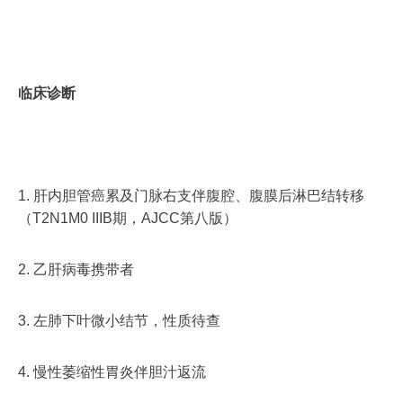
临床诊断
1. 肝内胆管癌累及门脉右支伴腹腔、腹膜后淋巴结转移
（T2N1M0 IIIB期，AJCC第八版）
2. 乙肝病毒携带者
3. 左肺下叶微小结节，性质待查
4. 慢性萎缩性胃炎伴胆汁返流