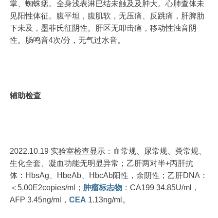
掌、蜘蛛痣。全身浅表淋巴结未触及及肿大。心肺查体未
见阳性体征。腹平坦，腹肌软，无压痛、反跳痛，肝脾肋
下未及，墨菲氏征阴性。肝区无叩击痛，移动性浊音阴
性。肠鸣音4次/分，无气过水音。
辅助检查
2022.10.19 实验室检查显示：血常规、尿常规、粪常规、
生化全套、凝血功能无明显异常；乙肝两对半+丙肝抗
体：HbsAg、HbeAb、HbcAb阳性，余阴性；乙肝DNA：
＜5.00E2copies/ml；
肿瘤标志物
：CA199 34.85U/ml，
AFP 3.45ng/ml，
CEA
1.13ng/ml。