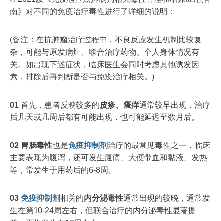
南》对不同的免疫治疗毒性进行了详细的说明：
(备注：在抗肿瘤治疗过程中，不良反应发生机制比较复
杂，可能与原发病灶、联合治疗药物、个人身体情况有
关。如出现下述症状，临床医生会同时考虑其他诱发因
素，排除后再判断是否与免疫治疗相关。)
0
1
首先，患者反映较多的
皮疹、瘙痒
通常较早出现，治疗
后几天或几周后都有可能出现，也可能延迟至数月后。
0
2
胃肠毒性
也是
免疫抑制剂
治疗的最常见毒性之一，临床
主要表现为腹泻，还可发生腹痛、大便带血和黏液、发热
等，常发生于用药后的6-8周。
0
3
免疫抑制剂
相关的
内分泌毒性
通常出现的较晚，通常发
生在第10-24周左右，但联合治疗的内分泌毒性显著提