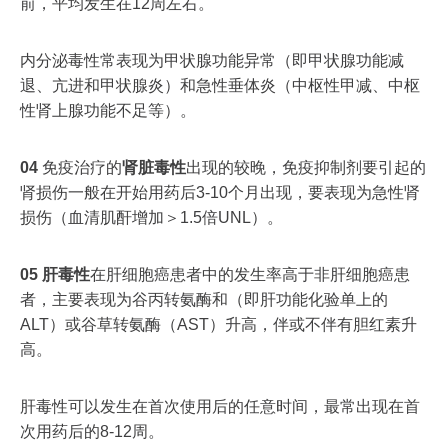
前，平均发生在12周左右。
内分泌毒性常表现为甲状腺功能异常（即甲状腺功能减
退、亢进和甲状腺炎）和急性垂体炎（中枢性甲减、中枢
性肾上腺功能不足等）。
0
4
免疫治疗的
肾脏毒性
出现的较晚，免疫抑制剂要引起的
肾损伤一般在开始用药后3-10个月出现，要表现为急性肾
损伤（血清肌酐增加＞1.5倍UNL）。
0
5
肝毒性
在肝细胞癌患者中的发生率高于非肝细胞癌患
者，主要表现为谷丙转氨酶和（即肝功能化验单上的
ALT）或谷草转氨酶（AST）升高，伴或不伴有胆红素升
高。
肝毒性可以发生在首次使用后的任意时间，最常出现在首
次用药后的8-12周。