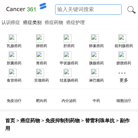
认识癌症
癌症类别
癌症药物
癌症护理
乳腺癌药
肺癌药
肝癌药
卵巢癌药
前列腺癌药
胆囊癌药
胃癌药
甲状腺癌药
胰腺癌药
膀胱癌药
更多
食管癌药
宫颈癌药
结直肠癌药
淋巴瘤药
免疫治疗
靶向药
内分泌药
中药
细胞治疗
首页
>
癌症药物
>
免疫抑制剂药物
>
替雷利珠单抗
>
副作
用