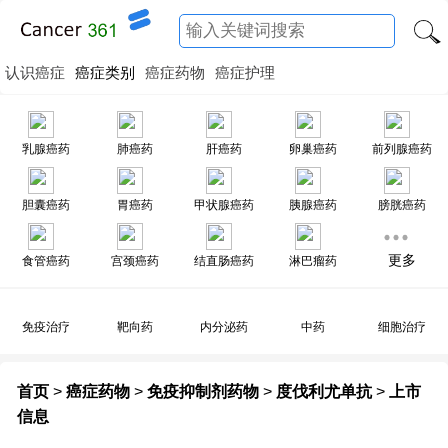
认识癌症
癌症类别
癌症药物
癌症护理
乳腺癌药
肺癌药
肝癌药
卵巢癌药
前列腺癌药
胆囊癌药
胃癌药
甲状腺癌药
胰腺癌药
膀胱癌药
更多
食管癌药
宫颈癌药
结直肠癌药
淋巴瘤药
免疫治疗
靶向药
内分泌药
中药
细胞治疗
首页
>
癌症药物
>
免疫抑制剂药物
>
度伐利尤单抗
>
上市
信息