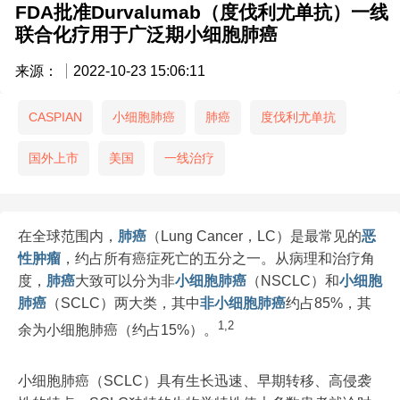
FDA批准Durvalumab（度伐利尤单抗）一线
联合化疗用于广泛期小细胞肺癌
来源：
2022-10-23 15:06:11
CASPIAN
小细胞肺癌
肺癌
度伐利尤单抗
国外上市
美国
一线治疗
在全球范围内，
肺癌
（Lung Cancer，LC）是最常见的
恶
性肿瘤
，约占所有癌症死亡的五分之一。从病理和治疗角
度，
肺癌
大致可以分为非
小细胞肺癌
（NSCLC）和
小细胞
肺癌
（SCLC）两大类，其中
非小细胞肺癌
约占85%，其
1,2
余为小细胞肺癌（约占15%）。
小细胞肺癌（SCLC）具有生长迅速、早期转移、高侵袭