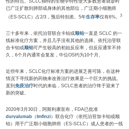
性的特点。SCLC独特的生物学特性使大多数患者就诊时
已广泛扩散到肺部或身体的其他部位，广泛期小细胞癌
3
（ES-SCLC）占2/3，预后特别差。5年
生存率
仅有6%。
三十多年来，依托泊苷联合卡铂或
顺铂
一直是 SCLC 的一
线标准化疗方案，并且几乎没有其他的选择。依托泊苷联
合卡铂或
顺铂
可产生较高的初始反应率，但反应通常不持
久，6个月内通常会复发，中位OS约为10个月。
近些年来，SCLC化疗标准方案的进展乏善可陈，在这种
情况下寻找新的药物来改善治疗效果是一个巨大的挑战。
直到
免疫治疗
时代的来临，SCLC患者的治疗终于迎来了
新的突破。
2020年3月30日，阿斯利康宣布，FDA已批准
durvalumab
（
Imfinzi
）联合化疗（依托泊苷加卡铂或顺
铂）用于广泛期小细胞肺癌（ES-SCLC）成人患者的一线