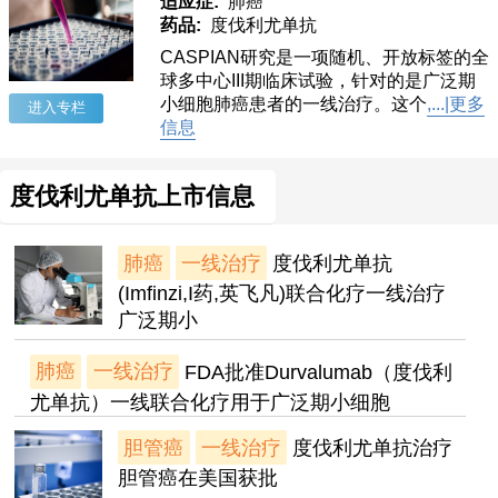
适应症:
肺癌
药品:
度伐利尤单抗
CASPIAN研究是一项随机、开放标签的全
球多中心III期临床试验，针对的是广泛期
小细胞肺癌患者的一线治疗。这个
,...|更多
进入专栏
信息
度伐利尤单抗上市信息
肺癌
一线治疗
度伐利尤单抗
(Imfinzi,I药,英飞凡)联合化疗一线治疗
广泛期小
肺癌
一线治疗
FDA批准Durvalumab（度伐利
尤单抗）一线联合化疗用于广泛期小细胞
胆管癌
一线治疗
度伐利尤单抗治疗
胆管癌在美国获批