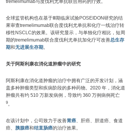
tremelimumab与度伐利尤单抗联合用药的疗效。
全球监管机构也在基于Ⅲ期临床试验POSEIDON研究的结
果审查tremelimumab联合度伐利尤单抗和化疗一线治疗转
移性NSCLC的效果。该研究显示，与单独化疗相比，短周
期的tremelimumab联合度伐利尤单抗加化疗可改善
总生存
期
和
无进展生存期
。
关于阿斯利康在消化道肿瘤中的研究
阿斯利康在消化道肿瘤的治疗中拥有广泛的开发计划，涵
盖多种肿瘤类型和疾病阶段的多种药物。2020 年，消化道
肿瘤共有约 510 万新发病例，导致约 360 万例病例死亡
9
。
在该计划中，公司致力于改善
胃癌
、肝癌、胆道癌、食道
癌、
胰腺癌
和
结直肠癌
的治疗效果。