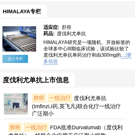
HIMALAYA专栏
适应症:
肝癌
药品:
度伐利尤单抗
HIMALAYA研究是一项随机、开放标签的
全球多中心III期临床试验，该试验比较了
度伐利尤单抗单药治疗和由300mg的
,...|更
进入专栏
多信息
度伐利尤单抗上市信息
肺癌
一线治疗
度伐利尤单抗
(Imfinzi,I药,英飞凡)联合化疗一线治疗
广泛期小
肺癌
一线治疗
FDA批准Durvalumab（度伐利