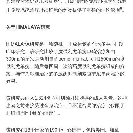
其治疗需求仍远未被满足
。肝癌独特的免疫环境为研究利
8
用免疫系统治疗肝细胞癌的药物提供了明确的理论依据
。
关于HIMALAYA研究
HIMALAYA研究是一项随机、开放标签的全球多中心III期
临床研究，该研究比较了度伐利尤单抗单药治疗和由
300mg的单次启动剂量的tremelimumab联用1500mg的度
伐利尤单抗，随后每四周一次给药度伐利尤单抗组成的方
案，与作为标准治疗的多激酶抑制剂索拉非尼单药治疗的
效果。
该研究共纳入1,324名不可切除肝细胞癌的成人患者。这些
患者之前未接受过全身治疗，且不适合局部治疗（仅限于
肝脏和周围组织的治疗）。
该研究在16个国家的190个中心进行，包括美国、加拿