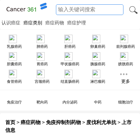
认识癌症
癌症类别
癌症药物
癌症护理
乳腺癌药
肺癌药
肝癌药
卵巢癌药
前列腺癌药
胆囊癌药
胃癌药
甲状腺癌药
胰腺癌药
膀胱癌药
更多
食管癌药
宫颈癌药
结直肠癌药
淋巴瘤药
免疫治疗
靶向药
内分泌药
中药
细胞治疗
首页
>
癌症药物
>
免疫抑制剂药物
>
度伐利尤单抗
>
上市
信息