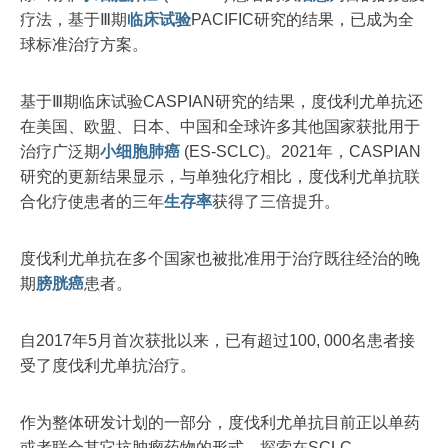
疗法，基于Ⅲ期
临床试验
PACIFIC研究的结果，已成为全
球标准治疗方案。
基于Ⅲ期临床试验CASPIAN研究的结果，度伐利尤单抗还
在美国、欧盟、日本、中国和全球许多其他国家获批用于
治疗广泛期
小细胞
肺癌
(ES-SCLC)。2021年，CASPIAN
研究的更新结果显示，与单独化疗相比，度伐利尤单抗联
合化疗使患者的三年
生存率
获得了三倍提升。
度伐利尤单抗在多个国家也被批准用于治疗既往经治的晚
期
膀胱癌
患者。
自2017年5月首次获批以来，已有超过100, 000名患者接
受了度伐利尤单抗治疗。
作为整体研发计划的一部分，度伐利尤单抗目前正以单药
或者联合其它抗肿瘤药物的形式，探索在SCLC、