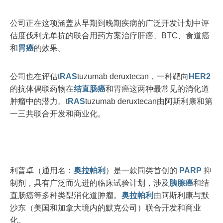
公司正在这项涵盖从早期到晚期疾病的广泛开发计划中评
估度伐利尤单抗的联合用药方案治疗肝癌、BTC、食道癌
和
胃癌
的效果。
公司也在评估t
RAS
tuzumab deruxtecan，一种靶向
HER2
的抗体偶联药物在
结直肠癌
和胃癌这两种最常见的消化道
肿瘤中的潜力。t
RAS
tuzumab deruxtecan由阿斯利康和第
一三共联合开发和商业化。
利普卓（通用名：
奥拉帕利
）是一款同类首创的
PARP
抑
制剂，具有广泛而先进的临床试验计划，涉及
胰腺癌
和结
直肠癌等多种类型消化道肿瘤。
奥拉帕利
由阿斯利康与默
沙东（美国和加拿大境内的默克公司）联合开发和商业
化。