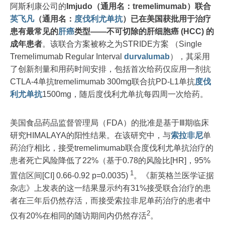
阿斯利康公司的
Imjudo（通用名：tremelimumab）联合
英飞凡
（通用名：
度伐利尤单抗
）已在美国获批用于治疗
患有最常见的
肝癌
类型——不可切除的肝细胞癌 (HCC) 的
成年患者
。该联合方案被称之为STRIDE方案 （Single
Tremelimumab Regular Interval
durvalumab
），其采用
了创新剂量和用药时间安排，包括首次给药仅应用一剂抗
CTLA-4单抗tremelimumab 300mg联合抗PD-L1单抗
度伐
利尤单抗
1500mg，随后度伐利尤单抗每四周一次给药。
美国食品药品监督管理局（FDA）的批准是基于Ⅲ期临床
研究HIMALAYA的阳性结果。在该研究中，与
索拉非尼
单
药治疗相比，接受tremelimumab联合度伐利尤单抗治疗的
患者死亡风险降低了22%（基于0.78的风险比[HR]，95%
1
置信区间[CI] 0.66-0.92 p=0.0035)
。《新英格兰医学证据
杂志》上发表的这一结果显示约有31%接受联合治疗的患
者在三年后仍然存活，而接受索拉非尼单药治疗的患者中
2
仅有20%在相同的随访期间内仍然存活
。