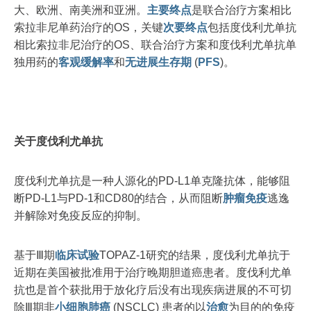
大、欧洲、南美洲和亚洲。
主要终点
是联合治疗方案相比
索拉非尼单药治疗的OS，关键
次要终点
包括度伐利尤单抗
相比索拉非尼治疗的OS、联合治疗方案和度伐利尤单抗单
独用药的
客观缓解率
和
无进展生存期
(
PFS
)。
关于度伐利尤单抗
度伐利尤单抗是一种人源化的PD-L1单克隆抗体，能够阻
断PD-L1与PD-1和CD80的结合，从而阻断
肿瘤免疫
逃逸
并解除对免疫反应的抑制。
基于Ⅲ期
临床试验
TOPAZ-1研究的结果，度伐利尤单抗于
近期在美国被批准用于治疗晚期胆道癌患者。度伐利尤单
抗也是首个获批用于放化疗后没有出现疾病进展的不可切
除Ⅲ期非
小细胞
肺癌
(NSCLC) 患者的以
治愈
为目的的免疫