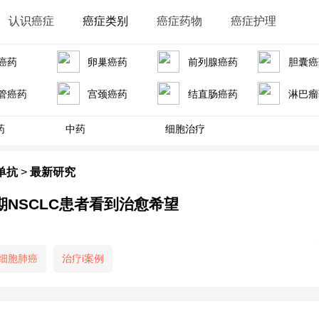
认识癌症
癌症类别
癌症药物
癌症护理
癌药
卵巢癌药
前列腺癌药
胆囊癌
管癌药
宫颈癌药
结直肠癌药
淋巴瘤
药
中药
细胞治疗
单抗
>
最新研究
NSCLC患者看到治愈希望
细胞肺癌
治疗i案例