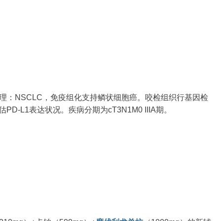
理：NSCLC，免疫组化支持鳞状细胞癌。咬检组织行基因检
D-L1表达状况。疾病分期为cT3N1M0 IIIA期。