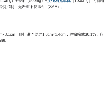
210mg）+卡铂（500mg）+
度伐利尤单抗
（1000mg）的新辅
度骨髓抑制，无严重不良事件（SAE）。
.1cm，肺门淋巴结约1.6cm×1.4cm，肿瘤缩减30.1%，疗
b期。