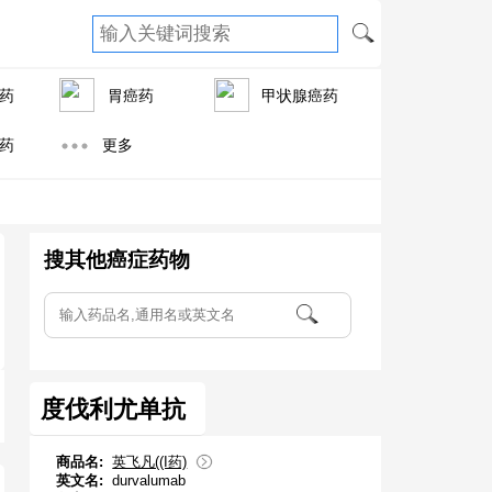
药
胃癌药
甲状腺癌药
药
更多
搜其他癌症药物
度伐利尤单抗
商品名:
英飞凡((I药)
英文名:
durvalumab