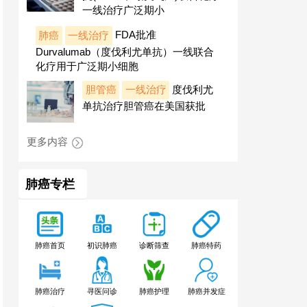
一线治疗广泛期小
肺癌
一线治疗
FDA批准
Durvalumab（度伐利尤单抗）一线联合
化疗用于广泛期小细胞
胆管癌
一线治疗
度伐利尤
单抗治疗胆管癌在美国获批
更多内容
肺癌专栏
肺癌特药
肺癌首页
初识肺癌
诊断筛查
肺癌治疗
寻医问诊
肺癌护理
肺癌并发症