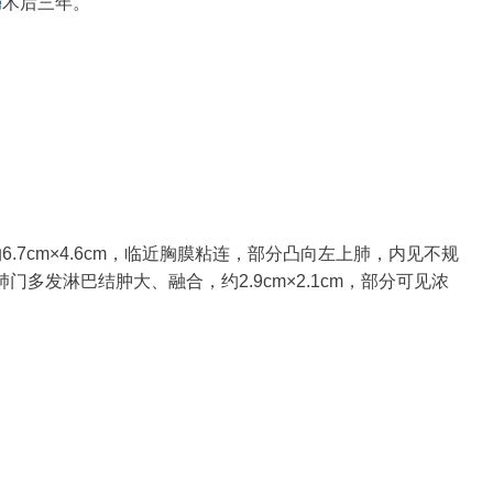
癌
术后三年。
.7cm×4.6cm，临近胸膜粘连，部分凸向左上肺，内见不规
多发淋巴结肿大、融合，约2.9cm×2.1cm，部分可见浓