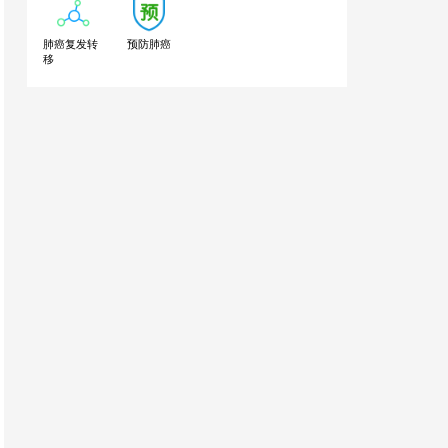
肺癌复发转
预防肺癌
移