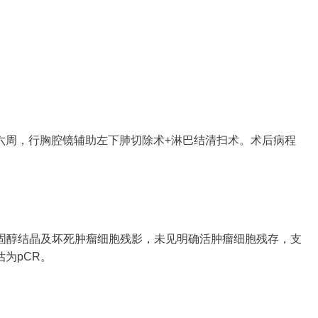
疗后六周，行胸腔镜辅助左下肺切除术+淋巴结清扫术。术后病程
固醇结晶及坏死肿瘤细胞残影，未见明确活肿瘤细胞残存，支
估为pCR。