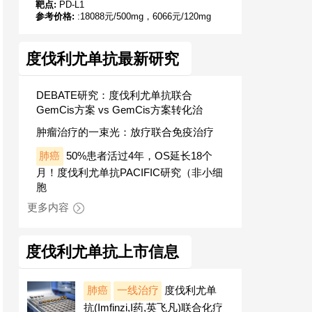
靶点:
PD-L1
参考价格:
:18088元/500mg，6066元/120mg
度伐利尤单抗最新研究
DEBATE研究：度伐利尤单抗联合
GemCis方案 vs GemCis方案转化治
肿瘤治疗的一束光：放疗联合免疫治疗
肺癌
50%患者活过4年，OS延长18个
月！度伐利尤单抗PACIFIC研究（非小细
胞
更多内容
度伐利尤单抗上市信息
肺癌
一线治疗
度伐利尤单
抗(Imfinzi,I药,英飞凡)联合化疗