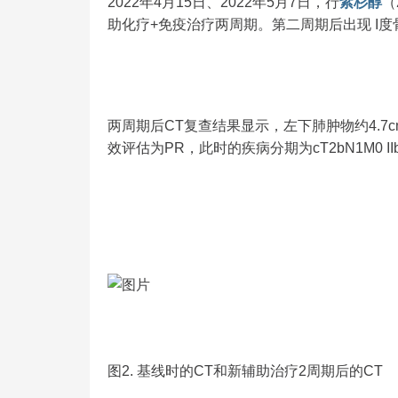
2022年4月15日、2022年5月7日，行
紫杉醇
（
助化疗+免疫治疗两周期。第二周期后出现 I
两周期后CT复查结果显示，左下肺肿物约4.7cm×3
效评估为PR，此时的疾病分期为cT2bN1M0 II
图2. 基线时的CT和新辅助治疗2周期后的CT