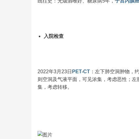
既往史：无烟酒嗜好、糖尿病5年，
子宫内膜
入院检查
2022年3月23日
PET-CT
：左下肺空洞肿物，约6
则空洞及气液平面，可见浓集，考虑恶性；左肺门
集，考虑转移。