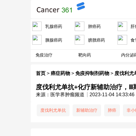
乳腺癌药
肺癌药
肝
胰腺癌药
膀胱癌药
食
免疫治疗
靶向药
内分泌
首页
>
癌症药物
>
免疫抑制剂药物
>
度伐利尤
度伐利尤单抗+化疗新辅助治疗，Ⅲ期
来源：医学界肿瘤频道
2023-11-04 14:33:46
度伐利尤单抗
新辅助治疗
肺癌
非小