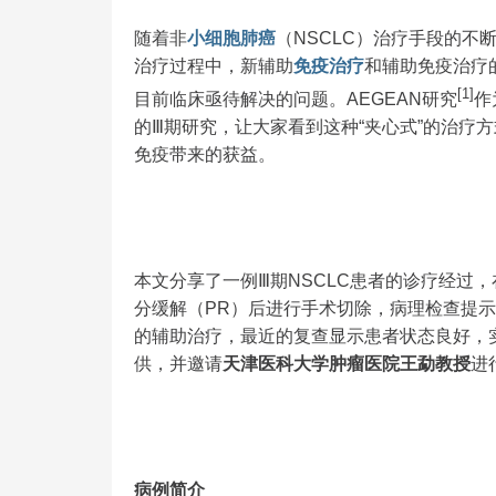
随着非
小细胞
肺癌
（NSCLC）治疗手段的不
治疗过程中，新辅助
免疫治疗
和辅助免疫治疗
[1]
目前临床亟待解决的问题。AEGEAN研究
作
的Ⅲ期研究，让大家看到这种“夹心式”的治疗
免疫带来的获益。
本文分享了一例Ⅲ期NSCLC患者的诊疗经过
分缓解（PR）后进行手术切除，病理检查提示
的辅助治疗，最近的复查显示患者状态良好，
供，并邀请
天津医科大学肿瘤医院王勐教授
进
病例简介