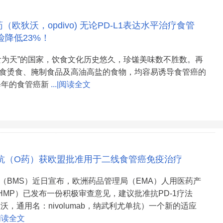
（欧狄沃，opdivo) 无论PD-L1表达水平治疗食管
险降低23%！
食为天”的国家，饮食文化历史悠久，珍馐美味数不胜数。再
食烫食、腌制食品及高油高盐的食物，均容易诱导食管癌的
每年的食管癌新
...|阅读全文
抗（O药）获欧盟批准用于二线食管癌免疫治疗
（BMS）近日宣布，欧洲药品管理局（EMA）人用医药产
HMP）已发布一份积极审查意见，建议批准抗PD-1疗法
欧狄沃，通用名：nivolumab，纳武利尤单抗）一个新的适应
|阅读全文