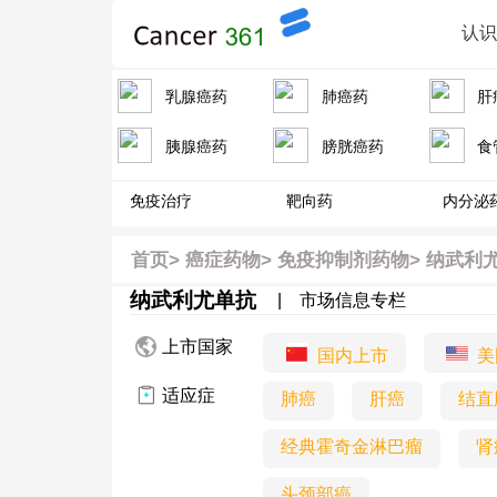
认
乳腺癌药
肺癌药
肝
胰腺癌药
膀胱癌药
食
免疫治疗
靶向药
内分泌
首页
>
癌症药物>
免疫抑制剂药物>
纳武利尤
纳武利尤单抗
|
市场信息专栏
上市国家
国内上市
美
适应症
肺癌
肝癌
结直
经典霍奇金淋巴瘤
肾
头颈部癌