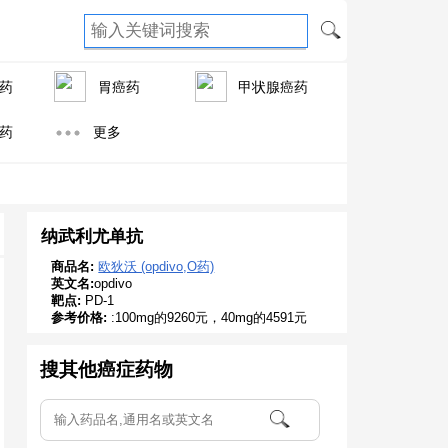
药
胃癌药
甲状腺癌药
药
更多
纳武利尤单抗
商品名:
欧狄沃 (opdivo,O药)
英文名:
opdivo
靶点:
PD-1
参考价格:
:100mg的9260元，40mg的4591元
搜其他癌症药物