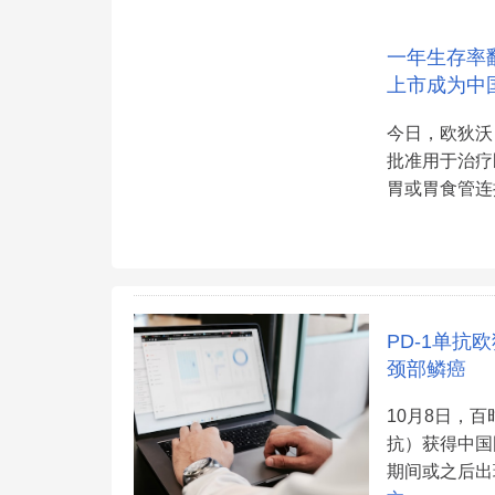
一年生存率翻
上市成为中
今日，欧狄沃
批准用于治疗
胃或胃食管连
PD-1单
颈部鳞癌
10月8日，百
抗）获得中国
期间或之后出现