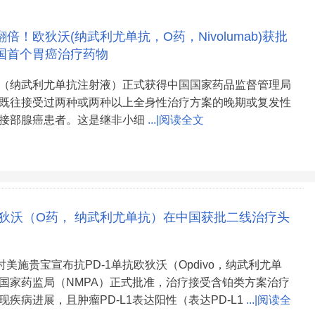
倍！欧狄沃(纳武利尤单抗，O药，Nivolumab)获批
国首个胃癌治疗药物
（纳武利尤单抗注射液）正式获得中国国家药品监督管理局
既往接受过两种或两种以上全身性治疗方案的晚期或复发性
接部腺癌患者。这是继非小细
...|阅读全文
抗欧狄沃（O药， 纳武利尤单抗）在中国获批二线治疗头
时美施贵宝宣布抗PD-1单抗欧狄沃（Opdivo，纳武利尤单
国家药监局（NMPA）正式批准，治疗接受含铂类方案治疗
疾病进展，且肿瘤PD-L1表达阳性（表达PD-L1
...|阅读全