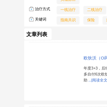
治疗方式
一线治疗
二线治疗
关键词
指南共识
保险
文章列表
欧狄沃（O
年度3+3，后
多自付6次欧
助
...|阅读全