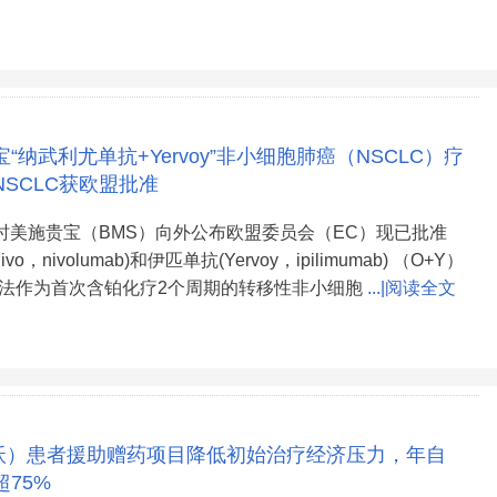
“纳武利尤单抗+Yervoy”非小细胞肺癌（NSCLC）疗
SCLC获欧盟批准
百时美施贵宝（BMS）向外公布欧盟委员会（EC）现已批准
vo，nivolumab)和伊匹单抗(Yervoy，ipilimumab) （O+Y）
法作为首次含铂化疗2个周期的转移性非小细胞
...|阅读全文
沃）患者援助赠药项目降低初始治疗经济压力，年自
75%