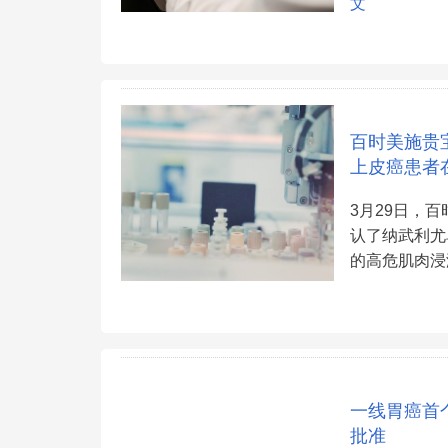
文
百时美施贵宝
上皮癌患者
3月29日，
认了纳武利尤单
的高危肌肉浸
一线胃癌首个
批准