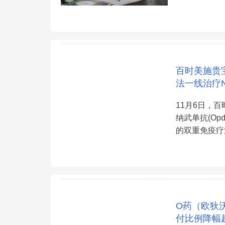
百时美施贵宝
法一线治疗N
11月6日，
纳武单抗(Opdi
的双重免疫疗
O药（欧狄
付比例降幅超