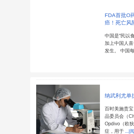
FDA首批O药
癌！死亡风
中国是“民以
加上中国人喜
发生。 中国
纳武利尤单
百时美施贵宝
品委员会（C
Opdivo（
症，用于
...