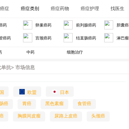
识癌症
癌症类别
癌症药物
癌症护理
找医生
癌药
卵巢癌药
前列腺癌药
胆囊癌
管癌药
宫颈癌药
结直肠癌药
淋巴瘤
药
中药
细胞治疗
单抗>
市场信息
国
欧盟
日本
肠癌
胃癌
黑色素瘤
食管癌
癌
胸膜间皮瘤
尿路上皮癌
头颈癌