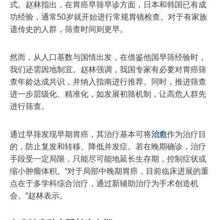
式。赵林指出，在胃癌早筛早诊方面，日本和韩国已有成
功经验，通常50岁就开始进行常规胃镜检查。对于有家族
遗传史的人群，筛查时间则更早。
然而，从人口基数与国情出发，在借鉴他国早筛经验时，
我们还需因地制宜。赵林强调，我国专家有必要对胃癌筛
查年龄达成共识，并纳入指南进行推荐。同时，推进筛查
进一步层级化、精准化，如发展初筛机制，让高危人群先
进行筛查。
通过早筛发现早期胃癌，其治疗基本可将
治愈
作为治疗目
的，防止复发和转移、降低并发症。若在晚期确诊，治疗
手段受一定局限，只能尽可能地延长生存期，控制症状或
缩小肿瘤体积。“对于局部中晚期胃癌，目前临床进展的重
点在于多学科综合治疗，通过新辅助治疗为手术创造机
会。”赵林表示。