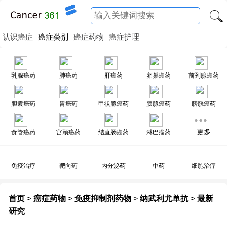
认识癌症
癌症类别
癌症药物
癌症护理
乳腺癌药
肺癌药
肝癌药
卵巢癌药
前列腺癌药
胆囊癌药
胃癌药
甲状腺癌药
胰腺癌药
膀胱癌药
更多
食管癌药
宫颈癌药
结直肠癌药
淋巴瘤药
免疫治疗
靶向药
内分泌药
中药
细胞治疗
首页
>
癌症药物
>
免疫抑制剂药物
>
纳武利尤单抗
>
最新
研究