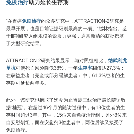
免疫治疗
助力延长生存期
“在胃癌
免疫治疗
的众多研究中，ATTRACTION-2研究是
最早开展，也是目前证据级别最高的一项。”赵林指出。鉴
于Ⅲ期研究入组规模的说服力更强，通常新药的获批都基
于大型研究结果。
ATTRACTION-2研究结果显示，与对照组相比，
纳武利尤
单抗
可使死亡风险降低38%，一年
生存率
翻倍达27.3%；
在获益患者（完全或部分缓解患者）中，61.3%患者的生
存期可延长两年多。
此外，该研究也摘取了迄今为止胃癌三线治疗最长随访数
据“桂冠”。在超过46个月的随访过程中，有18位患者的生
存时间超过3年。其中，15位来自免疫治疗组，另外3位来
自安慰剂组，而在安慰剂3位患者中，两位后续又接受了
免疫治疗。