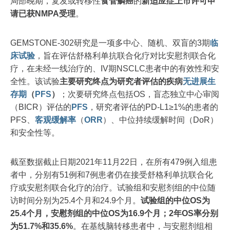
局部晚期，复发或转移性
食管鳞癌
的
新
适应症上市许可申
请已获NMPA受理
。
GEMSTONE-302研究是一项多中心、随机、双盲的3期
临
床试验
，旨在评估舒格利单抗联合化疗对比安慰剂联合化
疗，在未经一线治疗的、IV期NSCLC患者中的有效性和安
全性。该试验
主要研究终点为研究者评估的疾病
无进展生
存期
（
PFS
）
；次要研究终点包括OS，盲态独立中心审阅
（BICR）评估的
PFS
，研究者评估的PD-L1≥1%的患者的
PFS、
客观缓解率
（
ORR
）、中位持续缓解时间（DoR）
和安全性等。
截至数据截止日期2021年11月22日，在所有479例入组患
者中，分别有51例和7例患者仍在接受舒格利单抗联合化
疗或安慰剂联合化疗的治疗。试验组和安慰剂组的中位随
访时间分别为25.4个月和24.9个月。
试验组的中位OS为
25.4个月，安慰剂组的中位OS为16.9个月；2年OS率分别
为51.7%和35.6%
。在基线脑转移患者中，与安慰剂组相