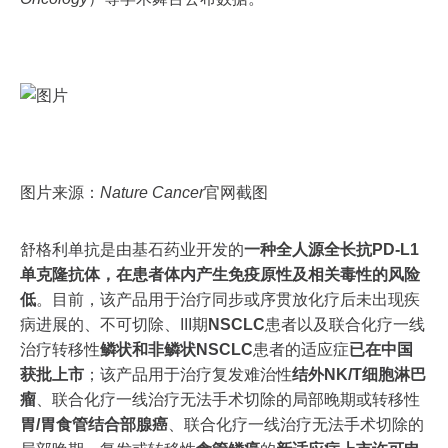
图片来源：
Nature Cancer
官网截图
舒格利单抗是由基石药业开发的
一种全人源全长抗PD-L1
单克隆抗体，在患者体内产生免疫原性及相关毒性的风险
低
。目前，该产品用于治疗同步或序贯放化疗后未出现疾
病进展的、不可切除、III期
NSCLC
患者以及联合化疗一线
治疗转移性
鳞状和非鳞状NSCLC
患者的适应症
已在中国
获批上市
；该产品用于治疗复发难治性
结外NK/T细胞淋巴
瘤
、联合化疗一线治疗无法手术切除的局部晚期或转移性
胃/胃食管结合部腺癌
、联合化疗一线治疗无法手术切除的