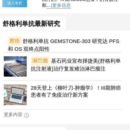
进入专栏
和
,...|更多信息
舒格利单抗最新研究
胃癌
舒格利单抗 GEMSTONE-303 研究达 PFS
和 OS 双终点阳性
淋巴瘤
基石药业宣布择捷美(舒格利单
抗注射液)治疗复发难治淋巴瘤注
28天登上《柳叶刀-肿瘤学》！III期肺癌
患者有了免疫治疗新方案
更多内容