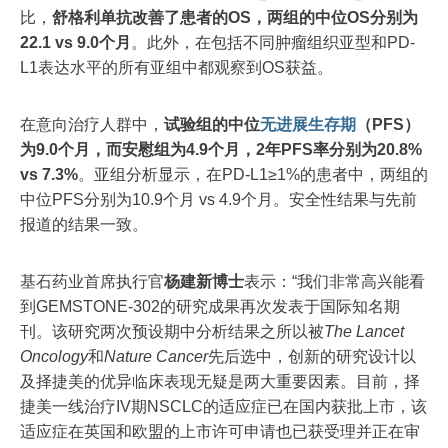
比，
舒格利单抗改善了患者的OS，两组的中位OS分别为
22.1 vs 9.0个月
。此外，在包括不同肿瘤组织亚型和PD-
L1表达水平的所有亚组中都观察到OS获益。
在意向治疗人群中，
试验组的中位
无进展生存期
（PFS）
为9.0个月，而安慰组为4.9个月，2年PFS率分别为20.8%
vs 7.3%
。亚组分析显示，在PD-L1≥1%的患者中，两组的
中位PFS分别为10.9个月 vs 4.9个月。安全性结果与先前
报道的结果一致。
基石药业首席执行官
杨建新博士
表示：“我们非常高兴能看
到GEMSTONE-302的研究成果再次发表于国际知名期
刊。该研究两次预设期中分析结果之所以被
The Lancet
Oncology
和
Nature Cancer
先后选中，创新的研究设计以
及择捷美的优异临床表现无疑是两大重要因素。目前，择
捷美一线治疗IV期NSCLC的适应症已在国内获批上市，该
适应症在英国和欧盟的上市许可申请也已获受理并正在审