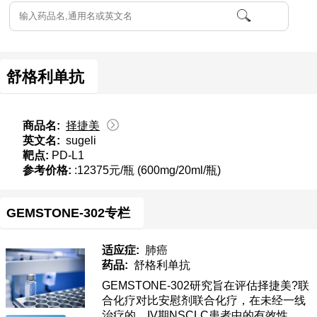
舒格利单抗
商品名:
择捷美
英文名:
sugeli
靶点:
PD-L1
参考价格:
:12375元/瓶 (600mg/20ml/瓶)
GEMSTONE-302专栏
适应症:
肺癌
药品:
舒格利单抗
GEMSTONE-302研究旨在评估择捷美?联
合化疗对比安慰剂联合化疗，在未经一线
治疗的、IV期NSCLC患者中的有效性