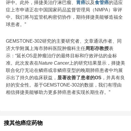
评中。此外，择捷美治疗淋巴瘤、
胃癌
以及
食管癌
的适应
症上市申请正在中国国家药品监督管理局（NMPA）审评
中。我们将与监管机构密切协作，期待择捷美能够造福全
球患者。”
GEMSTONE-302研究的主要研究者、文章通讯作者、同
济大学附属上海市肺科医院肿瘤科主任
周彩存教授
表
示：“延长OS是肿瘤治疗的最终目标和疗效评估的金标
准。此次发表在
Nature Cancer
上的研究结果显示，择捷美
联合化疗无论在鳞癌或非鳞癌亚型的晚期肺癌患者中均展
示出了持久的临床获益，
显著改善了患者的OS
，并具有良
好的安全性。基于GEMSTONE-302的数据，我们有理由
相信择捷美能够助力更多肺癌患者实现长期生存。”
搜其他癌症药物