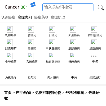
认识癌症
癌症类别
癌症药物
癌症护理
乳腺癌药
肺癌药
肝癌药
卵巢癌药
前列腺癌药
胆囊癌药
胃癌药
甲状腺癌药
胰腺癌药
膀胱癌药
更多
食管癌药
宫颈癌药
结直肠癌药
淋巴瘤药
免疫治疗
靶向药
内分泌药
中药
细胞治疗
首页
>
癌症药物
>
免疫抑制剂药物
>
舒格利单抗
>
最新研
究