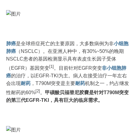
肺癌
是全球癌症死亡的主要原因，大多数病例为非
小细胞
肺癌
（NSCLC）。在亚洲人种中，有30%~50%的晚期
NSCLC患者的基因检测显示具有表皮生长因子受体
[1]
（EGFR）基因突变
。目前针对EGFR突变
非小细胞肺
癌
的治疗，以EGFR-TKI为主。病人在接受治疗一年左右
会出现
耐药
，T790M突变是主要
耐药
机制之一，约占继发
[2]
性耐药的60%
。
甲磺酸贝福替尼胶嚢是针对T790M突变
的第三代EGFR-TKI，具有巨大的临床需求。