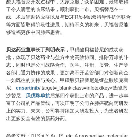
酸贝福替尼开发过程中，大家克服了众多困难，最终取得
了令人满意的临床结果，顺利获批上市。贝福替尼在一
线、术后辅助适应症以及与EGFR/c-Met双特异性抗体联合
等方面皆取得阶段性进展，期待不久的将来，贝福替尼能
够造福更多中国肺癌患者。
贝达药业董事长丁列明表示，
甲磺酸贝福替尼的成功获
批，体现了贝达药业与益方生物高效协同、排除万难的斗
志，同时也是公司战略合作、医学、注册、质管、生产等
各部门通力协作的成果，更加离不开监管部门对创新药企
一如既往的支持与关心。甲磺酸贝福替尼是继盐酸埃克替
尼、
ensartinib
/ target=_blank class=infotextkey>盐酸恩
沙替尼、
贝伐珠单抗
后第四个获批上市的产品，进一步丰
富了公司的产品管线，再次证明了公司在肺癌靶向药研发
上的实力。未来，公司将持续加大研发投入，为患者研发
出更多安全有效的新药好药。
参考文献：[1] Shi Y, Au JS, etc. A prospective, molecular