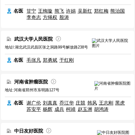
名医
甘宁
王绚璇
熊飞
许娟
吴新红
郑红梅
熊治国
李奇志
方绳权
殷涛
武汉大学人民医院
地址l:湖北武汉武昌区张之洞路99号解放路238号
名医
毛张凡
郑勇斌
于红刚
河南省肿瘤医院
地址:河南省郑州市东明路127号
名医
谢广伦
刘真真
乔江华
庄競
韩风
王志刚
黑虎
苏安平
杨辉
成兵
柯靖
赵玉洲
胡鸿涛
中日友好医院