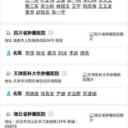
江一舟
叶定伟
王鲁
赵一鸣
李心翔
李大卫
蔡三军
宋少莉
林国文
王宇
嵇庆海
王玉龙
黄华
赵快乐
朱一平
四川省肿瘤医院
地址:成都市人民南路四段55号 医院
名医
李强
徐佳
廖洪
刘冰
李超
谭燕
天津医科大学肿瘤医院
地址:天津市河西区体院北环湖西路
名医
周德俊
张真发
尹健
史业辉
苏逢锡
湖北省肿瘤医院
地址：武汉市洪山区卓刀泉南路116号 邮编：
430079