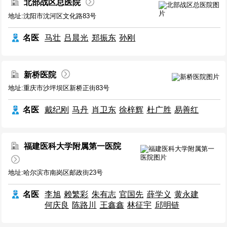
北部战区总医院
地址:沈阳市沈河区文化路83号
名医
马壮
吕晨光
郑振东
孙刚
新桥医院
地址:重庆市沙坪坝区新桥正街83号
名医
戴纪刚
马丹
肖卫东
徐梓辉
杜广胜
易善红
福建医科大学附属第一医院
地址:哈尔滨市南岗区邮政街23号
名医
李旭
赖繁彩
朱有志
官国先
薛学义
黄永建
何庆良
陈路川
王鑫鑫
林征宇
邱明链