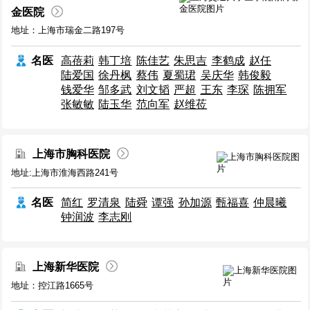
金医院
地址：上海市瑞金二路197号
名医
高蓓莉
韩丁培
陈佳艺
朱思吉
李鹤成
赵任
陆爱国
徐丹枫
蔡伟
夏蜀珺
吴庆华
韩俊毅
钱爱华
邹多武
刘文韬
严超
王东
李琛
陈拥军
张敏敏
陆玉华
范向军
赵维莅
上海市胸科医院
地址:上海市淮海西路241号
名医
简红
罗清泉
陆舜
谭强
孙加源
甄福喜
仲晨曦
钟润波
李志刚
上海新华医院
地址：控江路1665号