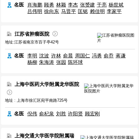
名医
肖海鹏
顾勇
林颖
李杰
张赟建
于亮
杨世斌
吕伟明
徐向东
马晋平
匡铭
赖佳明
李家平
江苏省肿瘤医院
地址:江苏省南京市百子亭42号
名医
李明
沈波
许林
俞晨
周国仁
冯勇
俞乔
蒋谦
杨柳
朱海涛
张园
陈环球
上海中医药大学附属龙华医院
地址 : 上海市徐汇区宛平南路725号
名医
倪伟
俞杞泉
刘胜
许阳贤
顾宏刚
上海交通大学医学院附属瑞