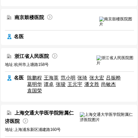
南京鼓楼医院
名医
浙江省人民医院
地址:杭州市上塘路158号
名医
陈鹏程
王海英
范小明
张琦
张大宏
吕振晔
葛明华
谭卓
张骏
王元宇
潘文胜
尚敏杰
袁国荣
上海交通大学医学院附属仁
济医院
地址:上海浦东新区浦建路160号