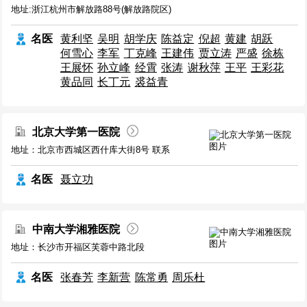
地址:浙江杭州市解放路88号(解放路院区)
名医
黄利坚
吴明
胡学庆
陈益定
倪超
黄建
胡跃
何雪心
李军
丁克峰
王建伟
贾立涛
严盛
徐栋
王展怀
孙立峰
经霄
张涛
谢秋萍
王平
王彩花
黄品同
长丁元
裘益青
北京大学第一医院
地址：北京市西城区西什库大街8号 联系
名医
聂立功
中南大学湘雅医院
地址：长沙市开福区芙蓉中路北段
名医
张春芳
李新营
陈常勇
周乐杜