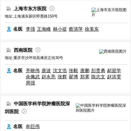
上海市东方医院
地址:上海浦东新区即墨路150号
名医
李强
王海峰
林小提
蔡清萍
徐美东
西南医院
地址:重庆市沙坪坝高滩岩正街30号
名医
齐晓伟
唐波
沈文浩
张毅
唐鹏
彭贵勇
郝迎学
余佩武
赵永亮
张辉
翟博
郑霁
陈志文
赵洪雯
周强
中国医学科学院肿瘤医院深
圳医院
名医
牟巨伟