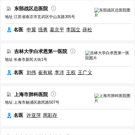
东部战区总医院
地址:江苏省南京市玄武区中山东路305号
名医
申翼
强勇
葛京平
李国立
薛松
吉林大学白求恩第一医院
地址:长春市新民大街1号
名医
刘伟
崔有斌
李洋
王权
王广义
上海市肺科医院
地址:上海市杨浦区政民路507号
名医
许亚萍
周彩存