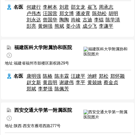
名医
何建行
李树本
刘君
邵文龙
崔飞
周承志
卢伟杰
汪国营
郑文博
潘凌霄
陈劲松
胡明
刘永达
曾国华
陶陶
肖峻
古迪
李锟
陈学清
彭亮
黄炯强
熊斌
姜小清
成少飞
李谦平
福建医科大学附属协和医院
地址:福建省福州市鼓楼区新权路29号
名医
康明强
陈椿
陈丰霖
汪建平
池畔
郑松
郑怀颖
赵文新
黄昌明
谢建伟
李平
黄兢姚
蔡金贞
郑斌
李梦强
陈佩芳
西安交通大学第一附属医院
地址:陕西·西安市雁塔西路277号