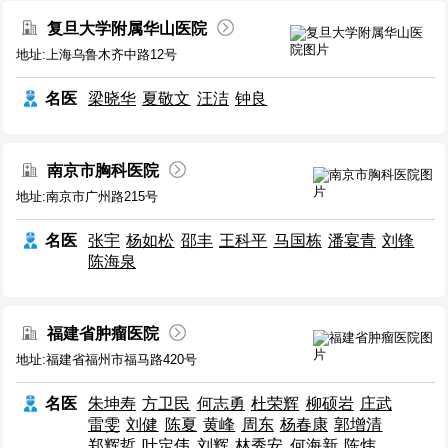
复旦大学附属华山医院
地址:上海乌鲁木齐中路12号
名医
梁晓华
夏敬文
汪洁
钟良
南京市胸科医院
地址:南京市广州路215号
名医
张宇
杨如松
邵丰
王科平
马国栋
潘宴青
刘锋
陈海泉
福建省肿瘤医院
地址:福建省福州市福马路420号
名医
朱坤寿
方卫民
何志勇
杜荣辉
柳硕岩
庄武
雷雯
刘健
陈夏
黄峰
周东
杨春康
郭增清
郑辉哲
叶定伟
刘辉
林秀安
何海新
陈炜