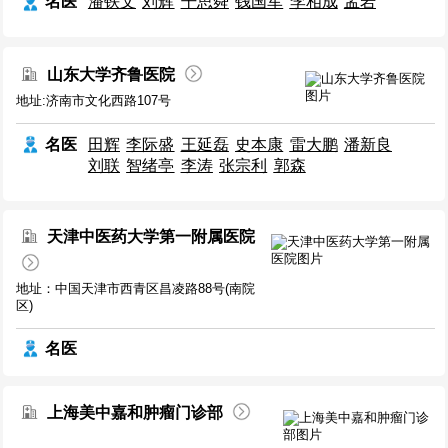
名医
潘铁文
刘辉
干思舜
钱国军
李相成
孟岩
山东大学齐鲁医院
地址:济南市文化西路107号
名医
田辉
李际盛
王延磊
史本康
雷大鹏
潘新良
刘联
智绪亭
李涛
张宗利
郭森
天津中医药大学第一附属医院
地址：中国天津市西青区昌凌路88号(南院
区)
名医
上海美中嘉和肿瘤门诊部