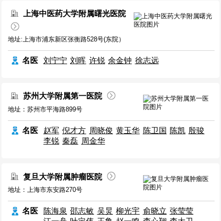
上海中医药大学附属曙光医院
地址:上海市浦东新区张衡路528号(东院）
名医
刘宁宁
刘晖
许锐
余金钟
徐志远
苏州大学附属第一医院
地址：苏州市平海路899号
名医
赵军
倪才方
周晓俊
黄玉华
陈卫国
陈凯
殷骏
李锐
秦磊
周金华
复旦大学附属肿瘤医院
地址：上海市东安路270号
名医
陈海泉
邵志敏
吴炅
柳光宇
俞晓立
张莹莹