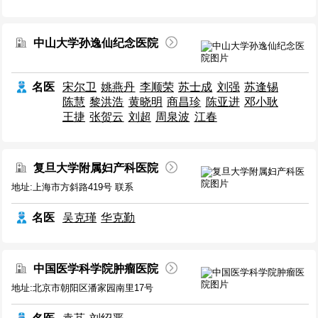
中山大学孙逸仙纪念医院
名医
宋尔卫
姚燕丹
李顺荣
苏士成
刘强
苏逢锡
陈慧
黎洪浩
黄晓明
商昌珍
陈亚进
邓小耿
王捷
张贺云
刘超
周泉波
江春
复旦大学附属妇产科医院
地址:上海市方斜路419号 联系
名医
吴克瑾
华克勤
中国医学科学院肿瘤医院
地址:北京市朝阳区潘家园南里17号