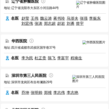
辽宁省肿瘤医院
地址:辽宁省沈阳市大东区小河沿路44号
名医
赵莹
王伟
魏云涛
蒋书玲
马浙夫
张强
李振东
刘宏伟
张涛
郑志超
赵岩
刘勇
曾宇
华西医院
地址:四川省成都市武侯区国学巷37号
名医
李为民
杜正贵
陈飞
李富宇
程南生
深圳市第三人民医院
地址:深圳市龙岗区布吉布澜路29号
名医
乔坤
张明帅
郑维
李志伟
李志艳