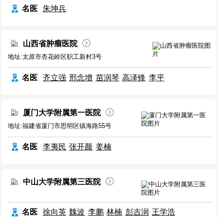
名医
朱坤兵
山西省肿瘤医院
地址:太原市杏花岭区职工新村3号
名医
齐立强
邢念增
苗润琴
高泽锋
李平
厦门大学附属第一医院
地址:福建省厦门市思明区镇海路55号
名医
李夷民
张开颜
姜楠
中山大学附属第三医院
名医
徐向英
魏波
李鹏
林楠
彭吉润
王学浩