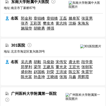
东南大学附属中大医院
地址:南京市丁家桥87号
名医
郭金和
章锐峰
章锐锋
王磊
滕皋军
张亚男
张齐
王彩莲
樊友本
黄志纯
沈杨
朱海东
施瑞华
胡晓勇
傅强
301医院
地址:北京市海淀区复兴路28号
名医
吴志勇
胡毅
马俊勋
宋伟安
龚太乾
段学章
郑梦利
梁萍
王建东
董光龙
王宏光
张朝军
盛剑秋
赵国栋
刘荣
王洪波
陈立军
朱震宇
陈光富
孙圣坤
王晓雄
张旭
马鑫
周辉霞
广州医科大学附属第一医院