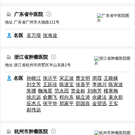
广东省中医院
地址:广东省广州市大德路111号
名医
吴万垠
张海波
浙江省肿瘤医院
地址:浙江省杭州市拱墅区半山东路1号
名医
孙晓江
张沂平
宋正波
曹文明
周霞
王晓稼
刘文芳
王跃珍
陈道宝
张喜平
李德川
陈寅波
朱骥
鞠海星
范永田
赏金标
刘南芳
楼寒梅
徐志远
俞鹏飞
程向东
杨立涛
余建法
束永前
应杰儿
张宇华
郑家平
邵国良
金望迅
王实
郝伟远
杭州市肿瘤医院