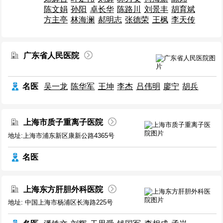
陈文娟
孙阳
卓长华
陈路川
刘景丰
胡育斌
方主亭
林海澜
郝明志
张德荣
王枫
李天传
广东省人民医院
名医
吴一龙
陈华军
王坤
李杰
吕伟明
廖宁
胡兵
上海市质子重离子医院
地址:上海市浦东新区康新公路4365号
名医
上海东方肝胆外科医院
地址: 中国上海市杨浦区长海路225号