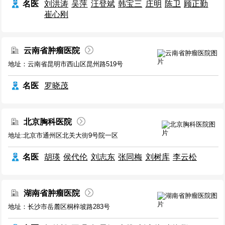
名医
刘洪涛
吴萍
汪登斌
韩宝三
庄明
陈卫
顾正勤
崔心刚
云南省肿瘤医院
地址：云南省昆明市西山区昆州路519号
名医
罗晓茂
北京胸科医院
地址:北京市通州区北关大街9号院一区
名医
胡瑛
侯代伦
刘志东
张同梅
刘树库
李云松
湖南省肿瘤医院
地址：长沙市岳麓区桐梓坡路283号