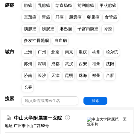
癌症
肺癌
乳腺癌
结直肠癌
前列腺癌
甲状腺癌
宫颈癌
胃癌
肝癌
胆囊癌
卵巢癌
食管癌
胰腺癌
膀胱癌
淋巴瘤
子宫内膜癌
肾癌
多发性骨髓瘤
白血病
城市
上海
广州
北京
南京
重庆
杭州
哈尔滨
苏州
深圳
成都
武汉
西安
福州
沈阳
济南
长沙
天津
昆明
珠海
郑州
合肥
长春
搜索
搜索
中山大学附属第一医院
地址:广州市中山二路58号