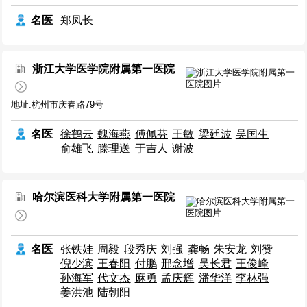
名医
郑凤长
浙江大学医学院附属第一医院
地址:杭州市庆春路79号
名医
徐鹤云
魏海燕
傅佩芬
王敏
梁廷波
吴国生
俞雄飞
滕理送
于吉人
谢波
哈尔滨医科大学附属第一医院
名医
张铁娃
周毅
段秀庆
刘强
龚畅
朱安龙
刘赞
倪少滨
王春阳
付鹏
邢念增
吴长君
王俊峰
孙海军
代文杰
麻勇
孟庆辉
潘华洋
李林强
姜洪池
陆朝阳