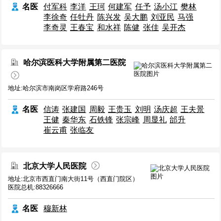
名医
付军科
李洋
王珂
何建军
任予
汤小江
樊林
李徐奇
任牡丹
陈兴发
吴大鹏
刘亚民
马强
李奇灵
王春宝
和水祥
陈健
张佳
吴开杰
哈尔滨医科大学附属第二医院
地址:哈尔滨市南岗区学府路246号
名医
信涛
张建国
周毅
王贵玉
刘明
汤庆超
王夫景
王健
秦华东
石铁锋
张宗峰
周显礼
邰升
崔云甫
张临友
北京大学人民医院
地址:北京市西直门南大街11号（西直门院区）
医院总机:88326666
名医
穆新林