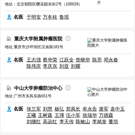
地址：北京朝阳区樱花园东街2号（100029）
名医
于明安
万冬桂
鲁瑶
重庆大学附属肿瘤医院
地址:重庆市沙坪坝区汉渝路181号
名医
王志强
蔡华荣
江跃全
曾晓华
陈亮
邓永春
陈伟庆
李庆东
刘亚
刘耀
中山大学肿瘤防治中心
地址:广州市东风东路651号
名医
张兰军
刘慧
杨弘
郑凤长
牟永告
唐军
袁中玉
王曦
王树森
王瑾
伍小军
徐瑞华
万德森
刘继红
高远红
李天传
陈敏山
李斌奎
董培