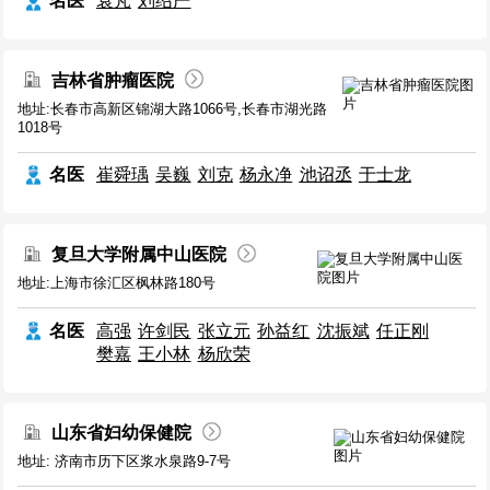
名医
袁芃
刘绍严
吉林省肿瘤医院
地址:长春市高新区锦湖大路1066号,长春市湖光路
1018号
名医
崔舜瑀
吴巍
刘克
杨永净
池诏丞
于士龙
复旦大学附属中山医院
地址:上海市徐汇区枫林路180号
名医
高强
许剑民
张立元
孙益红
沈振斌
任正刚
樊嘉
王小林
杨欣荣
山东省妇幼保健院
地址: 济南市历下区浆水泉路9-7号