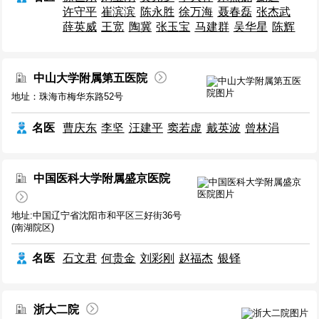
许守平
崔滨滨
陈永胜
徐万海
聂春磊
张杰武
薛英威
王宽
陶冀
张玉宝
马建群
吴华星
陈辉
中山大学附属第五医院
地址：珠海市梅华东路52号
名医
曹庆东
李坚
汪建平
窦若虚
戴英波
曾林涓
中国医科大学附属盛京医院
地址:中国辽宁省沈阳市和平区三好街36号
(南湖院区)
名医
石文君
何贵金
刘彩刚
赵福杰
银铎
浙大二院