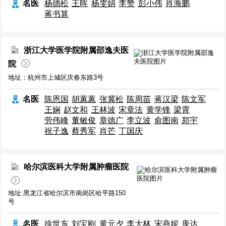
名医
杨德松
王晖
杨雯娟
李赞
彭小伟
肖海鹏
蒋书算
浙江大学医学院附属邵逸夫医
院
地址：杭州市上城区庆春东路3号
名医
陈恩国
胡蕙蕙
张冀松
陈周苗
蒋汉梁
陈文军
王娴
赵文和
王林波
宋章法
黄学锋
梁霄
劳伟峰
董敏俊
章德广
李立波
俞图南
郑宇
祝子逸
蔡秀军
肖芒
丁国庆
哈尔滨医科大学附属肿瘤医院
地址:黑龙江省哈尔滨市南岗区哈平路150
号
名医
徐世东
刘宝刚
黄元夕
李大林
宋燕妮
庞达