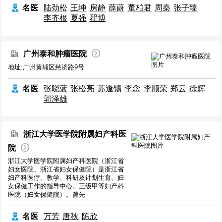
名医
陆劲松
王坤
房静
薛蔚
董柏君
周秦
张子臻
李齐根
夏强
翟博
广州泰和肿瘤医院
地址:广州黄埔区慈济路9号
名医
张晓蓝
张松亮
苏逢锡
李念
李顺荣
郑云
徐辉
郭泽雄
浙江大学医学院附属妇产科医
院
浙江大学医学院附属妇产科医院（浙江省
妇女医院、浙江省妇女保健院）是浙江省
妇产科医疗、教学、科研及计划生育、妇
女保健工作的指导中心。三级甲等妇产科
医院（妇女保健院）。曾先
名医
万芳
唐秋
陈欣