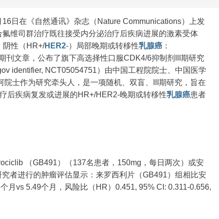
6日在《自然通讯》杂志（Nature Communications）上发
ib）联合氟维司群治疗既往接受内分泌治疗后疾病进展的激素受体
）阴性（HR+/
HER2
-）局部晚期或转移性
乳腺癌
：
的专业期刊文章，公布了旗下高选择性口服CDK4/6抑制剂III期研究
.gov identifier, NCT05054751）由中国工程院院士、中国医学
院士作为研究牵头人，是一项随机、双盲、III期研究，旨在
疗后疾病复发或进展的HR+/HER2-晚期或转移性
乳腺癌
患者
ciclib （GB491）（137名患者，150mg，每日两次）或安
研究者进行的肿瘤评估显示：来罗西利片（GB491）组相比安
vs 5.49个月，风险比（HR）0.451, 95% CI: 0.311-0.656,