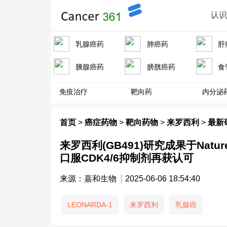
认
乳腺癌药
肺癌药
肝
胰腺癌药
膀胱癌药
食
免疫治疗
靶向药
内分泌
首页
>
癌症药物
>
靶向药物
>
来罗西利
>
最新
来罗西利(GB491)研究成果于Natur
口服CDK4/6抑制剂再获认可
来源：嘉和生物
2025-06-06 18:54:40
LEONARDA-1
来罗西利
乳腺癌