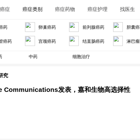
识癌症
癌症类别
癌症药物
癌症护理
找医生
癌药
卵巢癌药
前列腺癌药
胆囊癌
管癌药
宫颈癌药
结直肠癌药
淋巴瘤
药
中药
细胞治疗
研究
e Communications发表，嘉和生物高选择性