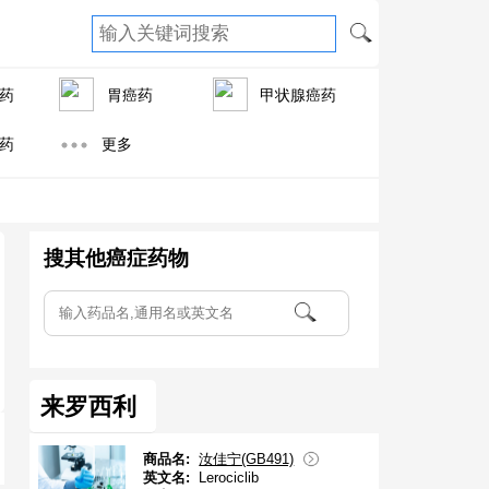
药
胃癌药
甲状腺癌药
药
更多
搜其他癌症药物
来罗西利
商品名:
汝佳宁(GB491)
英文名:
Lerociclib