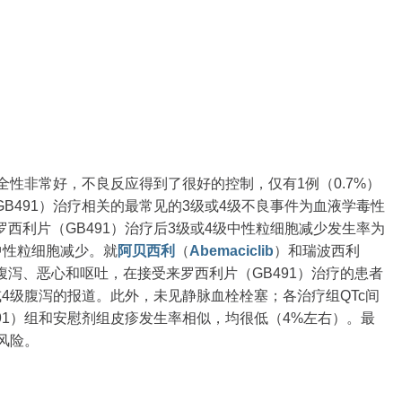
全性非常好，不良反应得到了很好的控制，仅有1例（0.7%）
B491）治疗相关的最常见的3级或4级不良事件为血液学毒性
西利片（GB491）治疗后3级或4级中性粒细胞减少发生率为
性中性粒细胞减少。就
阿贝西利
（
Abemaciclib
）和瑞波西利
应，如腹泻、恶心和呕吐，在接受来罗西利片（GB491）治疗的患者
或4级腹泻的报道。此外，未见静脉血栓栓塞；各治疗组QTc间
91）组和安慰剂组皮疹发生率相似，均很低（4%左右）。最
风险。