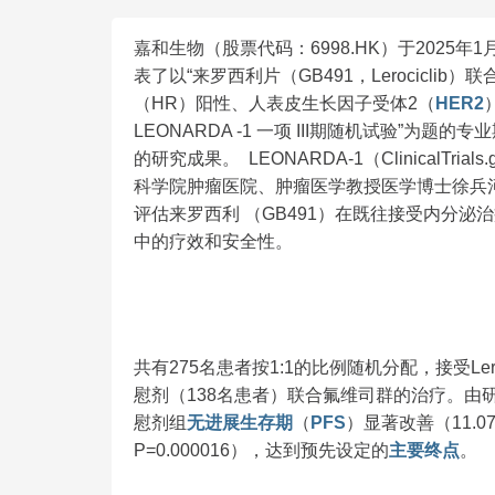
嘉和生物（股票代码：6998.HK）于2025年1月1
表了以“来罗西利片（GB491，Lerocicl
（HR）阳性、人表皮生长因子受体2（
HER2
LEONARDA -1 一项 III期随机试验”为题
的研究成果。 LEONARDA-1（ClinicalTrials
科学院肿瘤医院、肿瘤医学教授医学博士徐兵河
评估来罗西利 （GB491）在既往接受内分泌治
中的疗效和安全性。
共有275名患者按1:1的比例随机分配，接受Lero
慰剂（138名患者）联合氟维司群的治疗。由
慰剂组
无进展生存期
（
PFS
）显著改善（11.07个月
P=0.000016），达到预先设定的
主要终点
。