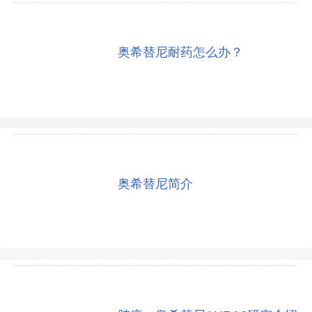
奥希替尼耐药怎么办？
奥希替尼简介