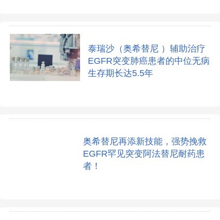
泰瑞沙（奥希替尼 ）辅助治疗
EGFR突变肺癌患者的中位无病
生存期长达5.5年
奥希替尼再添新技能，强势挽救
EGFR罕见突变阿法替尼耐药患
者！