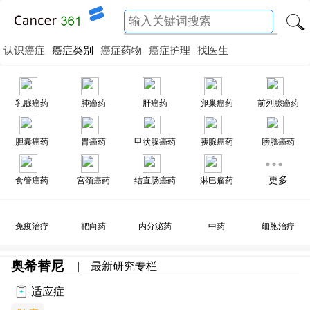
认识癌症
癌症类别
癌症药物
癌症护理
找医生
乳腺癌药
肺癌药
肝癌药
卵巢癌药
前列腺癌药
胆囊癌药
胃癌药
甲状腺癌药
胰腺癌药
膀胱癌药
更多
食管癌药
宫颈癌药
结直肠癌药
淋巴瘤药
免疫治疗
靶向药
内分泌药
中药
细胞治疗
奥希替尼
|
最新研究专栏
适应症