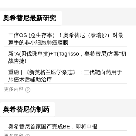
奥希替尼最新研究
三倍OS (总生存率）！奥希替尼（泰瑞沙）对最
棘手的非小细胞肺癌脑膜
新“A(贝伐珠单抗)+T(Tagrisso，奥希替尼)方案”初
战告捷!
重磅 | 《新英格兰医学杂志》：三代靶向药用于
肺癌术后辅助治疗
更多内容
奥希替尼仿制药
奥希替尼首家国产完成BE，即将申报
更多内容