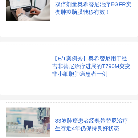
双倍剂量奥希替尼治疗EGFR突
变肺癌脑膜转移有效！
【E/T案例秀】奥希替尼用于经
吉非替尼治疗进展的T790M突变
非小细胞肺癌患者一例
83岁肺癌患者经奥希替尼治疗
生存近4年仍保持良好状态