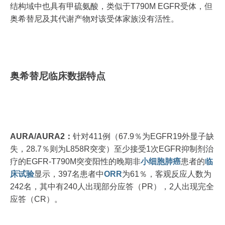
结构域中也具有甲硫氨酸，类似于T790M EGFR受体，但
奥希替尼及其代谢产物对该受体家族没有活性。
奥希替尼临床数据特点
AURA/AURA2：
针对411例（67.9％为EGFR19外显子缺
失，28.7％则为L858R突变）至少接受1次EGFR抑制剂治
疗的EGFR-T790M突变阳性的晚期非
小细胞
肺癌
患者的
临
床试验
显示，397名患者中
ORR
为61％，客观反应人数为
242名，其中有240人出现部分应答（PR），2人出现完全
应答（CR）。