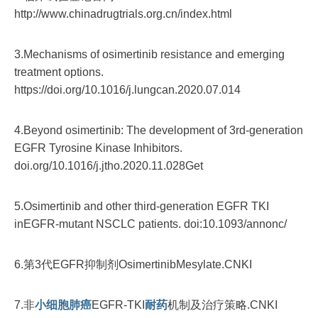
http://www.chinadrugtrials.org.cn/index.html
3.Mechanisms of osimertinib resistance and emerging
treatment options.
https://doi.org/10.1016/j.lungcan.2020.07.014
4.Beyond osimertinib: The development of 3rd-generation
EGFR Tyrosine Kinase Inhibitors.
doi.org/10.1016/j.jtho.2020.11.028Get
5.Osimertinib and other third-generation EGFR TKI
inEGFR-mutant NSCLC patients. doi:10.1093/annonc/
6.第3代EGFR抑制剂OsimertinibMesylate.CNKI
7.非
小细胞
肺癌
EGFR-TKI
耐药
机制及治疗策略.CNKI