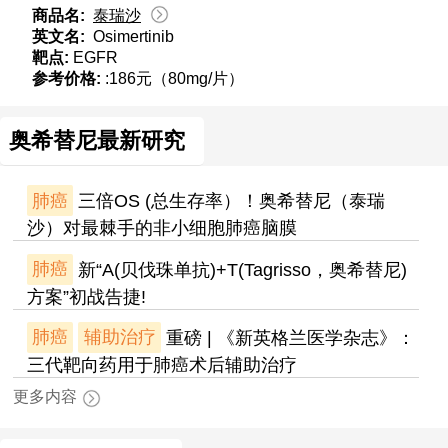
商品名:
泰瑞沙
英文名:
Osimertinib
靶点:
EGFR
参考价格:
:186元（80mg/片）
奥希替尼最新研究
肺癌
三倍OS (总生存率）！奥希替尼（泰瑞
沙）对最棘手的非小细胞肺癌脑膜
肺癌
新“A(贝伐珠单抗)+T(Tagrisso，奥希替尼)
方案”初战告捷!
肺癌
辅助治疗
重磅 | 《新英格兰医学杂志》：
三代靶向药用于肺癌术后辅助治疗
更多内容