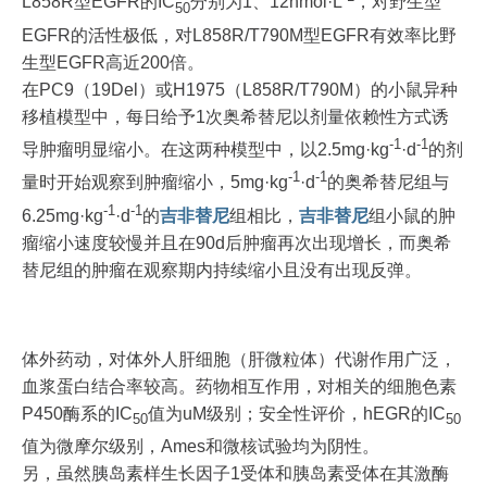
L858R型EGFR的IC
分别为1、12nmol·L
，对野生型
50
EGFR的活性极低，对L858R/T790M型EGFR有效率比野
生型EGFR高近200倍。
在PC9（19Del）或H1975（L858R/T790M）的小鼠异种
移植模型中，每日给予1次奥希替尼以剂量依赖性方式诱
-1
-1
导肿瘤明显缩小。在这两种模型中，以2.5mg·kg
·d
的剂
-1
-1
量时开始观察到肿瘤缩小，5mg·kg
·d
的奥希替尼组与
-1
-1
6.25mg·kg
·d
的
吉非替尼
组相比，
吉非替尼
组小鼠的肿
瘤缩小速度较慢并且在90d后肿瘤再次出现增长，而奥希
替尼组的肿瘤在观察期内持续缩小且没有出现反弹。
体外药动，对体外人肝细胞（肝微粒体）代谢作用广泛，
血浆蛋白结合率较高。药物相互作用，对相关的细胞色素
P450酶系的IC
值为uM级别；安全性评价，hEGR的IC
50
50
值为微摩尔级别，Ames和微核试验均为阴性。
另，虽然胰岛素样生长因子1受体和胰岛素受体在其激酶