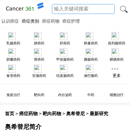
认识癌症
癌症类别
癌症药物
癌症护理
乳腺癌药
肺癌药
肝癌药
卵巢癌药
前列腺癌药
胆囊癌药
胃癌药
甲状腺癌药
胰腺癌药
膀胱癌药
更多
食管癌药
宫颈癌药
结直肠癌药
淋巴瘤药
免疫治疗
靶向药
内分泌药
中药
细胞治疗
首页
>
癌症药物
>
靶向药物
>
奥希替尼
>
最新研究
奥希替尼简介