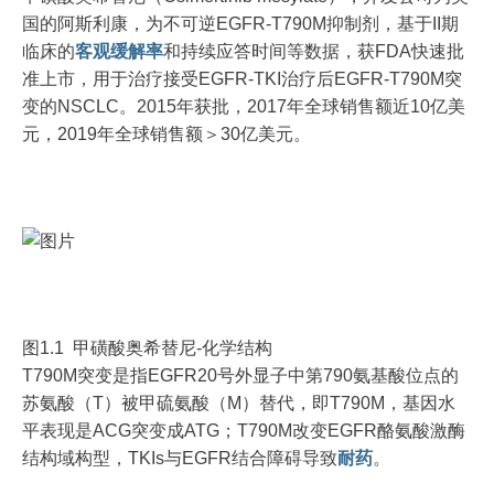
国的阿斯利康，为不可逆EGFR-T790M抑制剂，基于II期
临床的
客观缓解率
和持续应答时间等数据，获FDA快速批
准上市，用于治疗接受EGFR-TKI治疗后EGFR-T790M突
变的NSCLC。2015年获批，2017年全球销售额近10亿美
元，2019年全球销售额＞30亿美元。
图1.1 甲磺酸奥希替尼-化学结构
T790M突变是指EGFR20号外显子中第790氨基酸位点的
苏氨酸（T）被甲硫氨酸（M）替代，即T790M，基因水
平表现是ACG突变成ATG；T790M改变EGFR酪氨酸激酶
结构域构型，TKIs与EGFR结合障碍导致
耐药
。