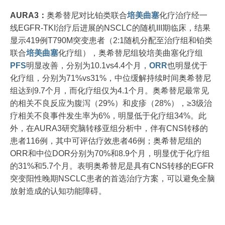
AURA3：
奥希替尼对比铂类联合
培美曲塞
化疗治疗经一
线EGFR-TKI治疗后进展的NSCLC的随机III期临床，结果
显示419例T790M突变患者（2:1随机分配至治疗组和铂类
联合
培美曲塞
化疗组），奥希替尼组较培美曲塞化疗组
PFS
明显改善，分别为10.1vs4.4个月，
ORR
也明显优于
化疗组，分别为71%vs31%，中位缓解持续时间奥希替尼
组达到9.7个月，而化疗组仅为4.1个月。奥希替尼最常见
的相关不良反应为腹泻（29%）和皮疹（28%），≥3级治
疗相关不良事件发生率为6%，明显低于化疗组34%。此
外，在AURA3研究脑转移亚组分析中，伴有CNS转移的
患者116例，其中可评估疗效患者46例；奥希替尼组的
ORR和中位DOR分别为70%和8.9个月，明显优于化疗组
的31%和5.7个月。表明奥希替尼是具有CNS转移的EGFR
突变阳性晚期NSCLC患者的首选治疗方案，可以避免全脑
放射造成的认知功能障碍。