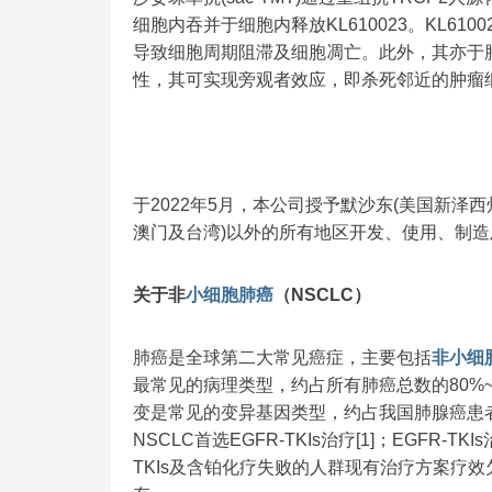
细胞内吞并于细胞内释放KL610023。KL61
导致细胞周期阻滞及细胞凋亡。此外，其亦于肿瘤微
性，其可实现旁观者效应，即杀死邻近的肿瘤
于2022年5月，本公司授予默沙东(美国新泽
澳门及台湾)以外的所有地区开发、使用、制造及
关于非
小细胞肺癌
（NSCLC）
肺癌是全球第二大常见癌症，主要包括
非小细
最常见的病理类型，约占所有肺癌总数的80%~
变是常见的变异基因类型，约占我国肺腺癌患者的40
NSCLC首选EGFR-TKIs治疗[1]；EGFR-TKI
TKIs及含铂化疗失败的人群现有治疗方案疗