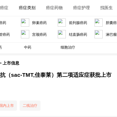
识癌症
癌症类别
癌症药物
癌症护理
找医生
癌药
卵巢癌药
前列腺癌药
胆囊癌
管癌药
宫颈癌药
结直肠癌药
淋巴瘤
药
中药
细胞治疗
>
上市信息
单抗（sac-TMT,佳泰莱）第二项适应症获批上市
国内上市
二线治疗