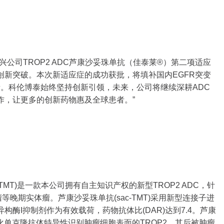
兴公司TROP2 ADC芦康沙妥珠单抗（佳泰莱®）第二项适应
创新突破。本次新适应症的成功获批，将填补国内EGFR突变
。科伦博泰始终坚持创新引领，未来，公司将继续深耕ADC
作，让更多的创新药物惠及全球患者。”
TMT)是一款本公司拥有自主知识产权的新型TROP2 ADC，针
瘤等晚期实体瘤。芦康沙妥珠单抗(sac-TMT)采用新型连接子进
酶I抑制剂作为有效载荷，药物抗体比(DAR)达到7.4。芦康
2人源化单克隆抗体特异性识别肿瘤细胞表面的TROP2，其后被肿瘤