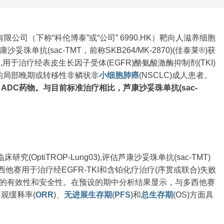
限公司（下称“科伦博泰”或“公司” 6990.HK）靶向人滋养细胞
妥珠单抗(sac-TMT，前称SKB264/MK-2870)(佳泰莱®)获
用于治疗经表皮生长因子受体(EGFR)酪氨酸激酶抑制剂(TKI)
的局部晚期或转移性非鳞状非
小细胞
肺癌
(NSCLC)成人患者。
 ADC药物。与目前标准治疗相比，芦康沙妥珠单抗(sac-
ptiTROP-Lung03),评估芦康沙妥珠单抗(sac-TMT)
多西他赛用于治疗经EGFR-TKI和含铂化疗治疗(序贯或联合)失败
患者的有效性和安全性。在预设的期中分析结果显示，与多西他赛
客观缓释率(
ORR
)、
无进展生存期
(
PFS
)和
总生存期
(OS)方面具