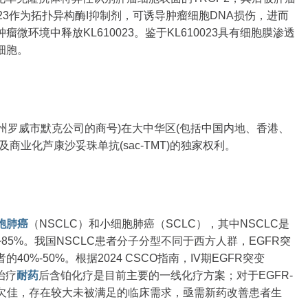
0023作为拓扑异构酶I抑制剂，可诱导肿瘤细胞DNA损伤，进而
环境中释放KL610023。鉴于KL610023具有细胞膜渗透
细胞。
西州罗威市默克公司的商号)在大中华区(包括中国内地、香港、
商业化芦康沙妥珠单抗(sac-TMT)的独家权利。
胞肺癌
（NSCLC）和小细胞肺癌（SCLC），其中NSCLC是
85%。我国NSCLC患者分子分型不同于西方人群，EGFR突
%-50%。根据2024 CSCO指南，IV期EGFR突变
s治疗
耐药
后含铂化疗是目前主要的一线化疗方案；对于EGFR-
效欠佳，存在较大未被满足的临床需求，亟需新药改善患者生