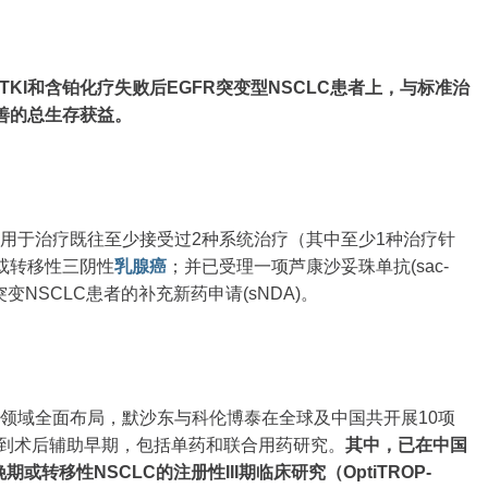
TKI和含铂化疗失败后EGFR突变型NSCLC患者上，与标准治
善的总生存获益。
MT)用于治疗既往至少接受过2种系统治疗（其中至少1种治疗针
或转移性三阴性
乳腺癌
；并已受理一项芦康沙妥珠单抗(sac-
R突变NSCLC患者的补充新药申请(sNDA)。
CLC领域全面布局，默沙东与科伦博泰在全球及中国共开展10项
晚期到术后辅助早期，包括单药和联合用药研究。
其中，已在中国
或转移性NSCLC的注册性III期临床研究（OptiTROP-