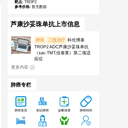
靶点:
TROP2
参考价格:
暂无数据
芦康沙妥珠单抗上市信息
肺癌
二线治疗
科伦博泰
TROP2 ADC芦康沙妥珠单抗
（sac-TMT,佳泰莱）第二项适
应症
更多内容
肺癌专栏
肺癌特药
肺癌首页
初识肺癌
诊断筛查