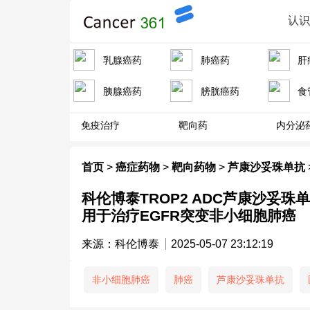
认
乳腺癌药
肺癌药
肝
胰腺癌药
膀胱癌药
食
免疫治疗
靶向药
内分泌
首页
>
癌症药物
>
靶向药物
>
芦康沙妥珠单抗
科伦博泰TROP2 ADC芦康沙妥珠
用于治疗EGFR突变非小细胞肺癌
来源：科伦博泰
2025-05-07 23:12:19
非小细胞肺癌
肺癌
芦康沙妥珠单抗