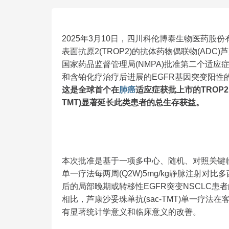
2025年3月10日，四川科伦博泰生物医药股份有
表面抗原2(TROP2)的抗体药物偶联物(ADC)芦康沙
国家药品监督管理局(NMPA)批准第二个适应症,
和含铂化疗治疗后进展的EGFR基因突变阳性
这是全球首个在
肺癌
适应症获批上市的TROP2
TMT)显著延长此类患者的总生存获益。
本次批准是基于一项多中心、随机、对照关键临床研究(O
单一疗法每两周(Q2W)5mg/kg静脉注射对比
后的局部晚期或转移性EGFR突变NSCLC
相比，芦康沙妥珠单抗(sac-TMT)单一疗法在
有显著统计学意义和临床意义的改善。