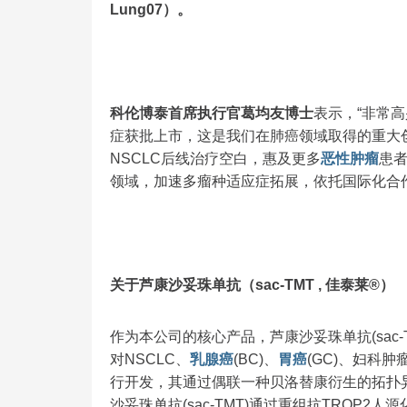
Lung07）。
科伦博泰首席执行官葛均友博士
表示，“非常高
症获批上市，这是我们在肺癌领域取得的重大
NSCLC后线治疗空白，惠及更多
恶性肿瘤
患者
领域，加速多瘤种适应症拓展，依托国际化合
关于芦康沙妥珠单抗（sac-TMT , 佳泰莱®）
作为本公司的核心产品，芦康沙妥珠单抗(sac-
对NSCLC、
乳腺癌
(BC)、
胃癌
(GC)、妇科肿
行开发，其通过偶联一种贝洛替康衍生的拓扑异构
沙妥珠单抗(sac-TMT)通过重组抗TROP