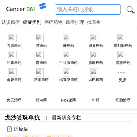
认识癌症
癌症类别
癌症药物
癌症护理
找医生
乳腺癌药
肺癌药
肝癌药
卵巢癌药
前列腺癌药
胆囊癌药
胃癌药
甲状腺癌药
胰腺癌药
膀胱癌药
更多
食管癌药
宫颈癌药
结直肠癌药
淋巴瘤药
免疫治疗
靶向药
内分泌药
中药
细胞治疗
戈沙妥珠单抗
|
最新研究专栏
适应症