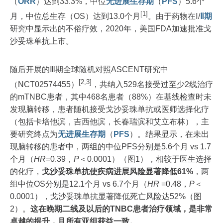
（
ORR
）达到33.3%，中位
无进展生存期
（
PFS
）5.6个
[1]
月，中位总生存（OS）达到13.0个月
。由于药物在Ⅰ/
Ⅱ期
研究中显示出的不俗疗效，2020年，美国FDA加速批准戈
沙妥珠单抗上市。
随后开展的Ⅲ期全球随机对照ASCENT研究中
[2,3]
（NCT02574455）
，共纳入529名接受过至少2线治疗
的mTNBC患者，其中468名患者（88%）在基线检查时未
发现脑转移，患者随机接受戈沙妥珠单抗或医师选择化疗
（包括卡培他滨，吉西他滨，长春瑞滨和艾立布林），主
要研究终点为
无进展生存期
（
PFS
）。结果显示，在未出
现脑转移的患者中，两组的中位PFS分别是5.6个月 vs 1.7
个月（
HR
=0.39，
P
＜0.0001）（图1），相较于医生选择
的化疗，
戈沙妥珠单抗使疾病进展风险显著降低61%
，两
组中位OS分别是12.1个月 vs 6.7个月（
HR
=0.48，
P
＜
0.0001），戈沙妥珠单抗显著降低死亡风险达52%（图
2）。
这在晚期二线及以后的TNBC患者治疗领域，是非常
卓越的提升，且所有亚组获益一致。