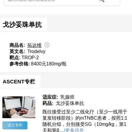
戈沙妥珠单抗
商品名:
拓达维
英文名:
Trodelvy
靶点:
TROP-2
参考价格:
8400元180mg/瓶
ASCENT专栏
适应症:
乳腺癌
药品:
戈沙妥珠单抗
既往接受过至少二线化疗（至少一线用于
复发转移阶段）的mTNBC患者，按照1:1
随机分组，分别接受SG（10mg/kg，第1
进入专栏
天和第8
,...|更多信息