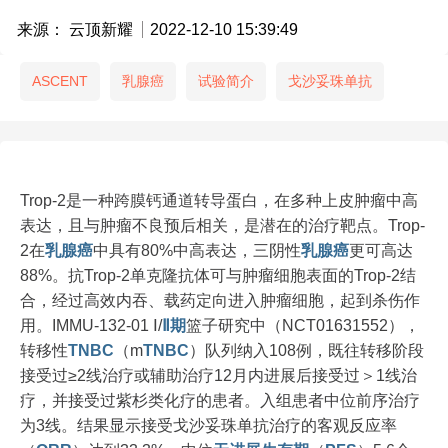
来源： 云顶新耀
2022-12-10 15:39:49
ASCENT
乳腺癌
试验简介
戈沙妥珠单抗
Trop-2是一种跨膜钙通道转导蛋白，在多种上皮肿瘤中高
表达，且与肿瘤不良预后相关，是潜在的治疗靶点。Trop-
2在
乳腺癌
中具有80%中高表达，三阴性
乳腺癌
更可高达
88%。抗Trop-2单克隆抗体可与肿瘤细胞表面的Trop-2结
合，经过高效内吞、载药定向进入肿瘤细胞，起到杀伤作
用。IMMU-132-01 Ⅰ/
Ⅱ期
篮子研究中（NCT01631552），
转移性
TNBC
（m
TNBC
）队列纳入108例，既往转移阶段
接受过≥2线治疗或辅助治疗12月内进展后接受过＞1线治
疗，并接受过紫杉类化疗的患者。入组患者中位前序治疗
为3线。结果显示接受戈沙妥珠单抗治疗的客观反应率