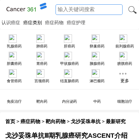
认识癌症
癌症类别
癌症药物
癌症护理
乳腺癌药
肺癌药
肝癌药
卵巢癌药
前列腺癌药
胆囊癌药
胃癌药
甲状腺癌药
胰腺癌药
膀胱癌药
更多
食管癌药
宫颈癌药
结直肠癌药
淋巴瘤药
免疫治疗
靶向药
内分泌药
中药
细胞治疗
首页
>
癌症药物
>
靶向药物
>
戈沙妥珠单抗
>
最新研究
戈沙妥珠单抗Ⅲ期乳腺癌研究ASCENT介绍