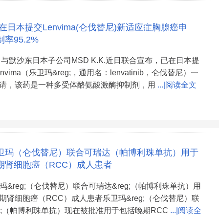
在日本提交Lenvima(仑伐替尼)新适应症胸腺癌申
率95.2%
i）与默沙东日本子公司MSD K.K.近日联合宣布，已在日本提
vima（乐卫玛&reg;，通用名：lenvatinib，仑伐替尼）一
请，该药是一种多受体酪氨酸激酶抑制剂，用
...|阅读全文
乐卫玛（仑伐替尼）联合可瑞达（帕博利珠单抗）用于
期肾细胞癌（RCC）成人患者
玛&reg;（仑伐替尼）联合可瑞达&reg;（帕博利珠单抗）用
期肾细胞癌（RCC）成人患者乐卫玛&reg;（仑伐替尼）联
eg;（帕博利珠单抗）现在被批准用于包括晚期RCC
...|阅读全