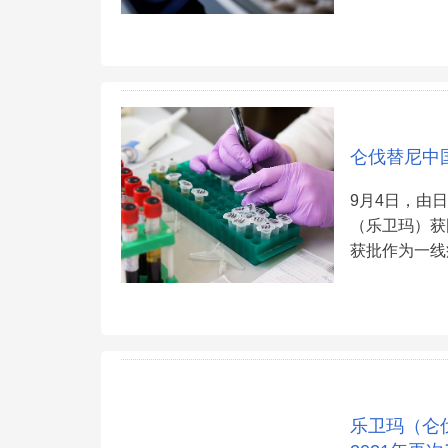
仑伐替尼中
9月4日，由
（乐卫玛）获
获批作为一线
乐卫玛（仑