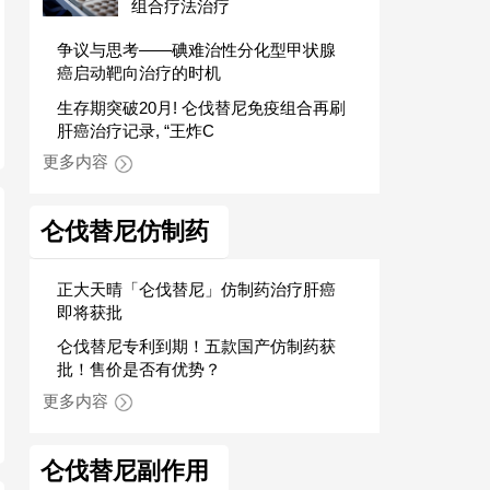
组合疗法治疗
争议与思考——碘难治性分化型甲状腺
癌启动靶向治疗的时机
生存期突破20月! 仑伐替尼免疫组合再刷
肝癌治疗记录, “王炸C
更多内容
仑伐替尼仿制药
正大天晴「仑伐替尼」仿制药治疗肝癌
即将获批
仑伐替尼专利到期！五款国产仿制药获
批！售价是否有优势？
更多内容
仑伐替尼副作用