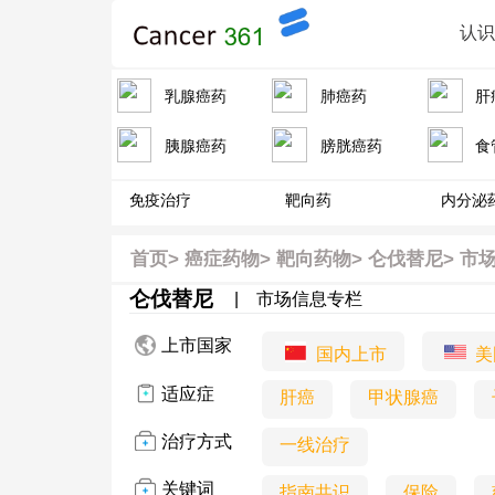
认
乳腺癌药
肺癌药
肝
胰腺癌药
膀胱癌药
食
免疫治疗
靶向药
内分泌
首页
>
癌症药物>
靶向药物>
仑伐替尼>
市
仑伐替尼
|
市场信息专栏
上市国家
国内上市
美
适应症
肝癌
甲状腺癌
治疗方式
一线治疗
关键词
指南共识
保险