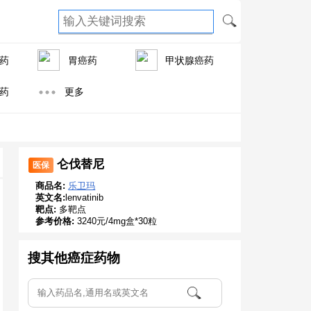
药
胃癌药
甲状腺癌药
药
更多
仑伐替尼
医保
商品名:
乐卫玛
英文名:
lenvatinib
靶点:
多靶点
参考价格:
3240元/4mg盒*30粒
搜其他癌症药物