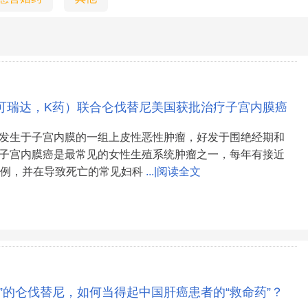
da（可瑞达，K药）联合仑伐替尼美国获批治疗子宫内膜癌
发生于子宫内膜的一组上皮性恶性肿瘤，好发于围绝经期和
子宫内膜癌是最常见的女性生殖系统肿瘤之一，每年有接近
病例，并在导致死亡的常见妇科
...|阅读全文
剑”的仑伐替尼，如何当得起中国肝癌患者的“救命药”？