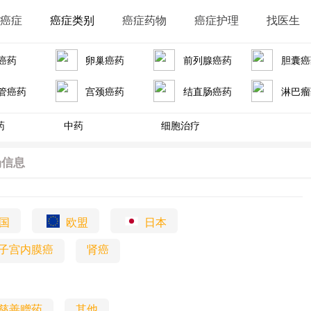
识癌症
癌症类别
癌症药物
癌症护理
找医生
癌药
卵巢癌药
前列腺癌药
胆囊癌
管癌药
宫颈癌药
结直肠癌药
淋巴瘤
药
中药
细胞治疗
场信息
国
欧盟
日本
子宫内膜癌
肾癌
慈善赠药
其他