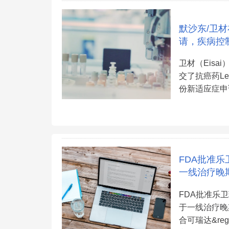
默沙东/卫材
请，疾病控制
卫材（Eisa
交了抗癌药Len
份新适应症申
FDA批准
一线治疗晚
FDA批准乐卫
于一线治疗晚
合可瑞达&r