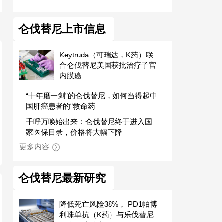
仑伐替尼上市信息
Keytruda（可瑞达，K药）联
合仑伐替尼美国获批治疗子宫
内膜癌
“十年磨一剑”的仑伐替尼，如何当得起中
国肝癌患者的“救命药
千呼万唤始出来：仑伐替尼终于进入国
家医保目录，价格将大幅下降
更多内容
仑伐替尼最新研究
降低死亡风险38%， PD1帕博
利珠单抗（K药）与乐伐替尼