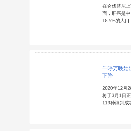
在仑伐替尼上
面，肝癌是中
18.5%的
千呼万唤始
下降
2020年12
将于3月1日
119种谈判成