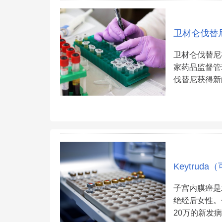
卫材仑伐替
卫材仑伐替尼
家药品监督管
伐替尼获得新
Keytru
子宫内膜癌是
绝经后女性。
20万的新发