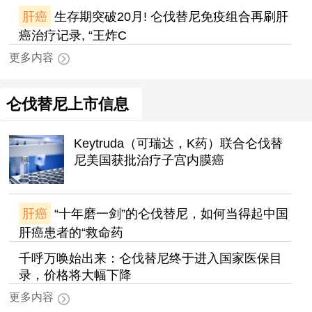
肝癌
生存期突破20月! 仑伐替尼免疫组合再刷肝
癌治疗记录, “王炸C
更多内容
仑伐替尼上市信息
Keytruda（可瑞达，K药）联合仑伐替
尼美国获批治疗子宫内膜癌
肝癌
“十年磨一剑”的仑伐替尼，如何当得起中国
肝癌患者的“救命药
千呼万唤始出来：仑伐替尼终于进入国家医保目
录，价格将大幅下降
更多内容