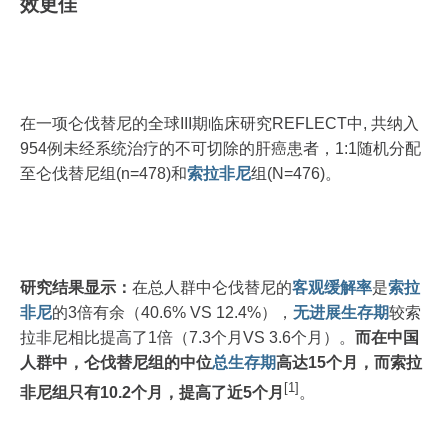
效更佳
在一项仑伐替尼的全球III期临床研究REFLECT中, 共纳入
954例未经系统治疗的不可切除的肝癌患者，1:1随机分配
至仑伐替尼组(n=478)和
索拉非尼
组(N=476)。
研究结果显示：
在总人群中仑伐替尼的
客观缓解率
是
索拉
非尼
的3倍有余（40.6% VS 12.4%），
无进展生存期
较索
拉非尼相比提高了1倍（7.3个月VS 3.6个月）。
而在中国
人群中，仑伐替尼组的中位
总生存期
高达15个月，而索拉
[1]
非尼组只有10.2个月，提高了近5个月
。