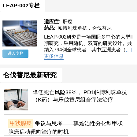
LEAP-002专栏
适应症:
肝癌
药品:
帕博利珠单抗，仑伐替尼
LEAP-002研究是一项国际多中心的大型Ⅲ
期研究，采用随机、双盲的研究设计。共
纳入794例全球患者，其中亚洲患者（
,...|
进入专栏
更多信息
仑伐替尼最新研究
降低死亡风险38%， PD1帕博利珠单抗
（K药）与乐伐替尼组合疗法治疗
甲状腺癌
争议与思考——碘难治性分化型甲状
腺癌启动靶向治疗的时机