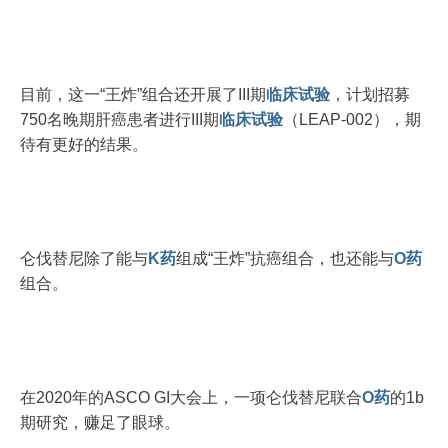
目前，这一“王炸”组合还开展了III期
临床试验
，计划招募
750名晚期肝癌患者进行III期
临床试验
（LEAP-002），期
待有更好的结果。
仑伐替尼除了能与
K药
组成“王炸”抗癌组合，也还能与
O药
组合。
在2020年的ASCO GI大会上，一项仑伐替尼联合
O药
的1b
期研究，赚足了眼球。