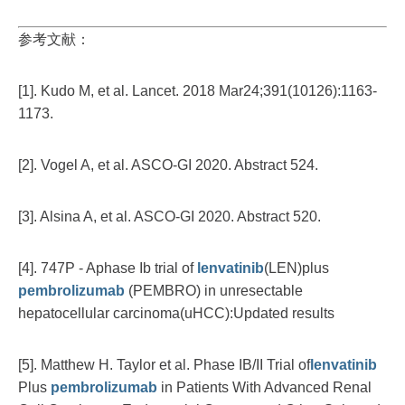
参考文献：
[1]. Kudo M, et al. Lancet. 2018 Mar24;391(10126):1163-
1173.
[2]. Vogel A, et al. ASCO-GI 2020. Abstract 524.
[3]. Alsina A, et al. ASCO-GI 2020. Abstract 520.
[4]. 747P - Aphase Ib trial of
lenvatinib
(LEN)plus
pembrolizumab
(PEMBRO) in unresectable
hepatocellular carcinoma(uHCC):Updated results
[5]. Matthew H. Taylor et al. Phase IB/II Trial of
lenvatinib
Plus
pembrolizumab
in Patients With Advanced Renal