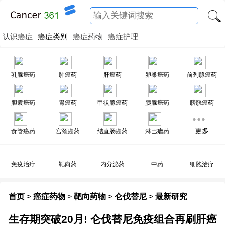
认识癌症
癌症类别
癌症药物
癌症护理
乳腺癌药
肺癌药
肝癌药
卵巢癌药
前列腺癌药
胆囊癌药
胃癌药
甲状腺癌药
胰腺癌药
膀胱癌药
更多
食管癌药
宫颈癌药
结直肠癌药
淋巴瘤药
免疫治疗
靶向药
内分泌药
中药
细胞治疗
首页
>
癌症药物
>
靶向药物
>
仑伐替尼
>
最新研究
生存期突破20月! 仑伐替尼免疫组合再刷肝癌