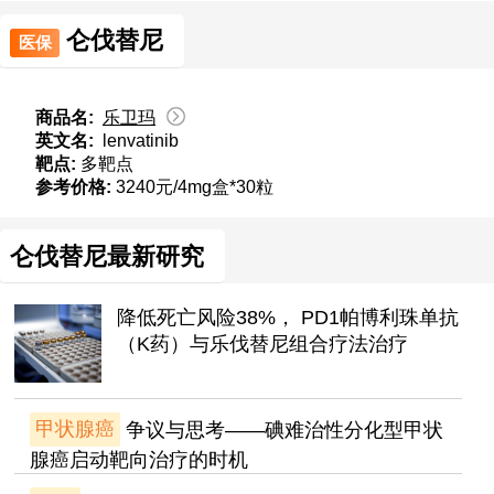
仑伐替尼
医保
商品名:
乐卫玛
英文名:
lenvatinib
靶点:
多靶点
参考价格:
3240元/4mg盒*30粒
仑伐替尼最新研究
降低死亡风险38%， PD1帕博利珠单抗
（K药）与乐伐替尼组合疗法治疗
甲状腺癌
争议与思考——碘难治性分化型甲状
腺癌启动靶向治疗的时机