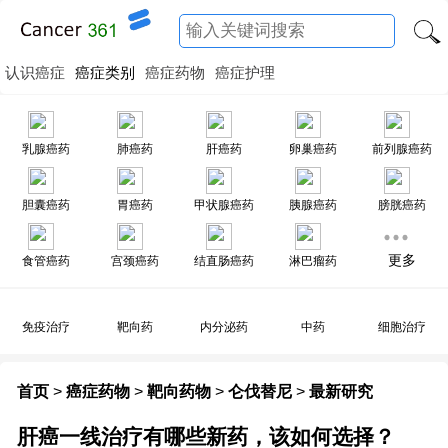
认识癌症
癌症类别
癌症药物
癌症护理
乳腺癌药
肺癌药
肝癌药
卵巢癌药
前列腺癌药
胆囊癌药
胃癌药
甲状腺癌药
胰腺癌药
膀胱癌药
更多
食管癌药
宫颈癌药
结直肠癌药
淋巴瘤药
免疫治疗
靶向药
内分泌药
中药
细胞治疗
首页
>
癌症药物
>
靶向药物
>
仑伐替尼
>
最新研究
肝癌一线治疗有哪些新药，该如何选择？