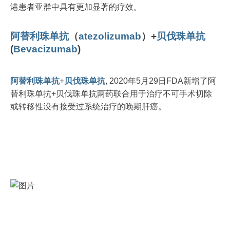
港患者亚群中具有更加显著的疗效。
阿替利珠单抗
（
atezolizumab
）+
贝伐珠单抗
(
Bevacizumab
)
阿替利珠单抗
+
贝伐珠单抗
, 2020年5月29日FDA新增了阿
替利珠单抗+贝伐珠单抗两药联合用于治疗不可手术切除
或转移性没有接受过系统治疗的晚期肝癌。