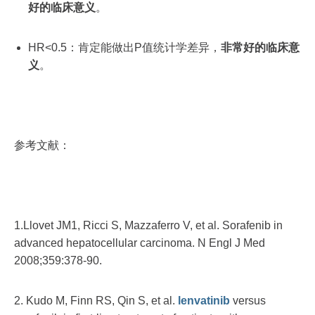
好的临床意义
。
HR<0.5：肯定能做出P值统计学差异，
非常好的临床意
义
。
参考文献：
1.Llovet JM1, Ricci S, Mazzaferro V, et al. Sorafenib in
advanced hepatocellular carcinoma. N Engl J Med
2008;359:378-90.
2. Kudo M, Finn RS, Qin S, et al.
lenvatinib
versus