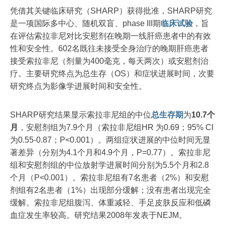
凭借其关键临床研究（SHARP）获得批准，SHARP研究
是一项国际多中心、随机双盲、phase III期
临床试验
，旨
在评估索拉非尼对比安慰剂在晚期一线肝癌患者中的有效
性和安全性。602名既往未接受全身治疗的晚期肝癌患者
接受索拉非尼（剂量为400毫克，每天两次）或安慰剂治
疗。主要研究终点为总生存（OS）和症状进展时间，次要
研究终点为影像学进展时间和安全性。
SHARP研究结果显示索拉非尼组的中位
总生存期
为
10.7个
月
，安慰剂组为7.9个月（索拉非尼组HR 为0.69；95% CI
为0.55-0.87；P<0.001）。两组症状进展的中位时间无显
著差异（分别为4.1个月和4.9个月，P=0.77）。索拉非尼
组和安慰剂组的中位放射学进展时间分别为5.5个月和2.8
个月（P<0.001）。索拉非尼组有7名患者（2%）和安慰
剂组有2名患者（1%）出现部分缓解；没有患者出现完全
缓解。索拉非尼组腹泻、体重减轻、手足皮肤反应和低磷
血症发生率较高。研究结果2008年发表于NEJM。