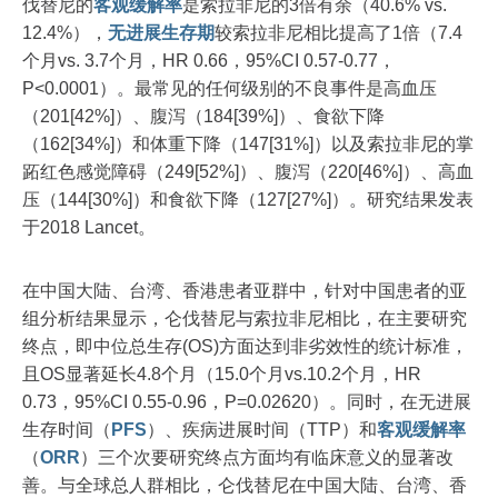
伐替尼的
客观缓解率
是索拉非尼的3倍有余（40.6% vs.
12.4%），
无进展生存期
较索拉非尼相比提高了1倍（7.4
个月vs. 3.7个月，HR 0.66，95%CI 0.57-0.77，
P<0.0001）。最常见的任何级别的不良事件是高血压
（201[42%]）、腹泻（184[39%]）、食欲下降
（162[34%]）和体重下降（147[31%]）以及索拉非尼的掌
跖红色感觉障碍（249[52%]）、腹泻（220[46%]）、高血
压（144[30%]）和食欲下降（127[27%]）。研究结果发表
于2018 Lancet。
在中国大陆、台湾、香港患者亚群中，针对中国患者的亚
组分析结果显示，仑伐替尼与索拉非尼相比，在主要研究
终点，即中位总生存(OS)方面达到非劣效性的统计标准，
且OS显著延长4.8个月（15.0个月vs.10.2个月，HR
0.73，95%CI 0.55-0.96，P=0.02620）。同时，在无进展
生存时间（
PFS
）、疾病进展时间（TTP）和
客观缓解率
（
ORR
）三个次要研究终点方面均有临床意义的显著改
善。与全球总人群相比，仑伐替尼在中国大陆、台湾、香