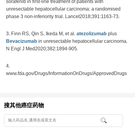
sorafenib in first-line treatment of patients with
unresectable hepatocellular carcinoma: a randomised
phase 3 non-inferiority trial. Lancet2018;391:1163-73.
3. Finn RS, Qin S, Ikeda M, et al.
atezolizumab
plus
Bevacizumab
in unresectable hepatocellular carcinoma.
N Engl J Med2020;382:1894-905.
4.
www.fda.gov/Drugs/InformationOnDrugs/ApprovedDrugs
搜其他癌症药物