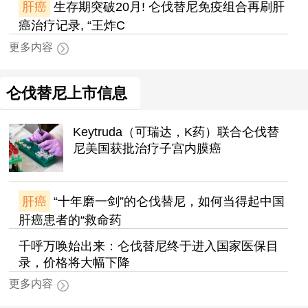
肝癌
生存期突破20月! 仑伐替尼免疫组合再刷肝
癌治疗记录, “王炸C
更多内容
仑伐替尼上市信息
Keytruda（可瑞达，K药）联合仑伐替
尼美国获批治疗子宫内膜癌
肝癌
“十年磨一剑”的仑伐替尼，如何当得起中国
肝癌患者的“救命药
千呼万唤始出来：仑伐替尼终于进入国家医保目
录，价格将大幅下降
更多内容