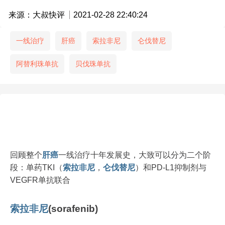
来源：大叔快评
2021-02-28 22:40:24
一线治疗
肝癌
索拉非尼
仑伐替尼
阿替利珠单抗
贝伐珠单抗
回顾整个
肝癌
一线治疗十年发展史，大致可以分为二个阶
段：单药TKI（
索拉非尼
，
仑伐替尼
）和PD-L1抑制剂与
VEGFR单抗联合
索拉非尼
(sorafenib)