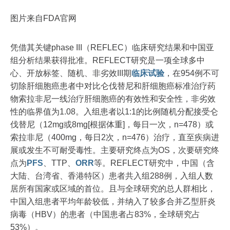
图片来自FDA官网
凭借其关键phase III（REFLEC）临床研究结果和中国亚
组分析结果获得批准。REFLECT研究是一项全球多中
心、开放标签、随机、非劣效III期
临床试验
，在954例不可
切除肝细胞癌患者中对比仑伐替尼和肝细胞癌标准治疗药
物索拉非尼一线治疗肝细胞癌的有效性和安全性，非劣效
性的临界值为1.08。入组患者以1:1的比例随机分配接受仑
伐替尼（12mg或8mg[根据体重]，每日一次，n=478）或
索拉非尼（400mg，每日2次，n=476）治疗，直至疾病进
展或发生不可耐受毒性。主要研究终点为OS，次要研究终
点为
PFS
、TTP、
ORR
等。REFLECT研究中，中国（含
大陆、台湾省、香港特区）患者共入组288例，入组人数
居所有国家或区域的首位。且与全球研究的总人群相比，
中国入组患者平均年龄较低，并纳入了较多合并乙型肝炎
病毒（HBV）的患者（中国患者占83%，全球研究占
53%）。