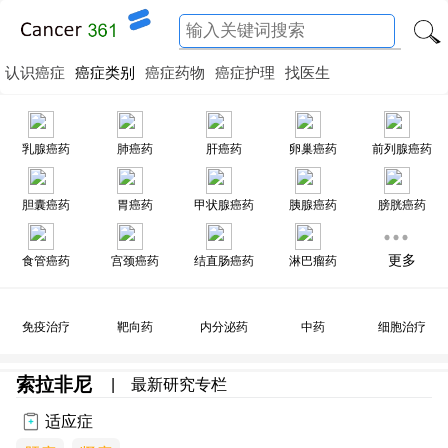
认识癌症
癌症类别
癌症药物
癌症护理
找医生
乳腺癌药
肺癌药
肝癌药
卵巢癌药
前列腺癌药
胆囊癌药
胃癌药
甲状腺癌药
胰腺癌药
膀胱癌药
更多
食管癌药
宫颈癌药
结直肠癌药
淋巴瘤药
免疫治疗
靶向药
内分泌药
中药
细胞治疗
索拉非尼
|
最新研究专栏
适应症