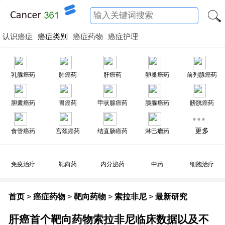
认识癌症
癌症类别
癌症药物
癌症护理
乳腺癌药
肺癌药
肝癌药
卵巢癌药
前列腺癌药
胆囊癌药
胃癌药
甲状腺癌药
胰腺癌药
膀胱癌药
更多
食管癌药
宫颈癌药
结直肠癌药
淋巴瘤药
免疫治疗
靶向药
内分泌药
中药
细胞治疗
首页
>
癌症药物
>
靶向药物
>
索拉非尼
>
最新研究
肝癌首个靶向药物索拉非尼临床数据以及不