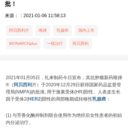
批！
来源：
2021-01-06 11:58:13
阿贝西利片
唯择
乳腺癌
国内上市
MONARCHplus
一线治疗
阿贝西利
2021年01月05日，礼来制药今日宣布，其抗肿瘤新药唯择
®（
阿贝西利
片）于2020年12月29日获得国家药品监督管
理局(NMPA)的批准, 用于激素受体(HR)阳性、人表皮生长
因子受体2(
HER2
)阴性的局部晚期或转移性
乳腺癌
：
(1) 与芳香化酶抑制剂联合使用作为绝经后女性患者的初始
内分泌治疗。