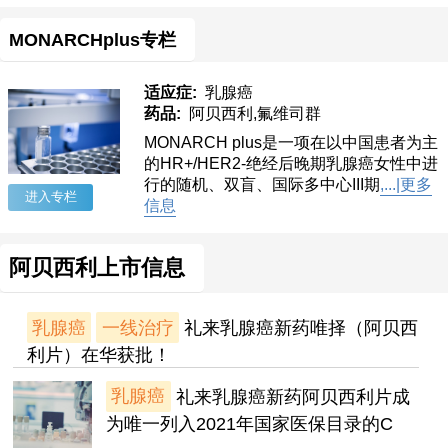
MONARCHplus专栏
适应症:
乳腺癌
药品:
阿贝西利,氟维司群
MONARCH plus是一项在以中国患者为主
的HR+/HER2-绝经后晚期乳腺癌女性中进
行的随机、双盲、国际多中心III期
,...|更多
进入专栏
信息
阿贝西利上市信息
乳腺癌
一线治疗
礼来乳腺癌新药唯择（阿贝西
利片）在华获批！
乳腺癌
礼来乳腺癌新药阿贝西利片成
为唯一列入2021年国家医保目录的C