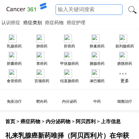
认识癌症
癌症类别
癌症药物
癌症护理
乳腺癌药
肺癌药
肝癌药
卵巢癌药
前列腺癌药
胆囊癌药
胃癌药
甲状腺癌药
胰腺癌药
膀胱癌药
更多
食管癌药
宫颈癌药
结直肠癌药
淋巴瘤药
免疫治疗
靶向药
内分泌药
中药
细胞治疗
首页
>
癌症药物
>
内分泌药物
>
阿贝西利
>
上市信息
礼来乳腺癌新药唯择（阿贝西利片）在华获