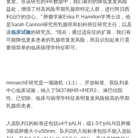
复发。在该研究的4年数据中，我们看到的降低复发风险
益处，增强了对高风险早期乳腺癌特定人群，进行阿贝西
利治疗的信心。” 肿瘤学家Erika P. Hamilton学博士说，他
是Sarah Cannon研究所乳腺癌和妇科癌症研究主任，以及
该
临床试验
的研究员。“现在，通过适应症的扩展，我们有
可能降低更多患者的乳腺癌复发风险，而且识别起来只需
要很简单的临床病理学特征即可。
monarchE研究是一项随机（1:1）、开放标签、双队列多
中心临床试验，纳入了5637例HR+/HER2-、淋巴结阳
性、已切除、临床与病理学特征表明复发风险较高的早期
乳腺癌患者。
入选队列1的标准还包括≥4个pALN，或1-3个pALN且肿瘤
3级或肿瘤大小≥50mm。队列2的入组标准包括不能入选队