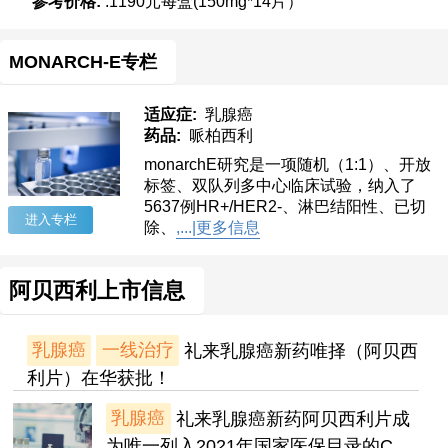
参考价格:
:1190元每盒(150mg*14片）
MONARCH-E专栏
适应症:
乳腺癌
药品:
哌柏西利
monarchE研究是一项随机（1:1）、开放
标签、双队列多中心临床试验，纳入了
5637例HR+/HER2-、淋巴结阳性、已切
进入专栏
除、
,...|更多信息
阿贝西利上市信息
乳腺癌
一线治疗
礼来乳腺癌新药唯择（阿贝西
利片）在华获批！
乳腺癌
礼来乳腺癌新药阿贝西利片成
为唯一列入2021年国家医保目录的C