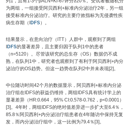
列1，且有1-3个pALN+Ki-67评分≥20％。受试者被随机分
为两组，一组接受阿贝西利+标准内分泌治疗2年，另一组
接受标准内分泌治疗。研究的主要疗效指标为无侵袭性疾
病生存期（I
DFS
）。
结果显示，在意向治疗（ITT）人群中，观察到了两组
I
DFS
的显著差异，且主要归因于队列1中的患者
（n=5120）。尽管该研究的总生存（OS）数据仍不成
熟，在队列1中，研究者也观察到了有利于阿贝西利+内分
泌治疗的OS趋势。但这一趋势在队列2中并未表现[2]。
中位随访时间42个月的数据显示，阿贝西利+标准内分泌
治疗组在IDFS的获益仍维持，两组IDFS具有统计学上的
显著差异（HR:0.664，95% CI:0.578-0.762，p<0.0001）
[3]。4年时，两组IDFS的绝对值差异进一步扩大至6.4％，
85.8％阿贝西利+内分泌治疗组患者在4年随访中保持无复
发，而内分泌治疗组中，这一比例为79.4％[3]。