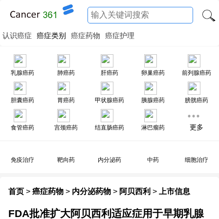
认识癌症
癌症类别
癌症药物
癌症护理
乳腺癌药
肺癌药
肝癌药
卵巢癌药
前列腺癌药
胆囊癌药
胃癌药
甲状腺癌药
胰腺癌药
膀胱癌药
更多
食管癌药
宫颈癌药
结直肠癌药
淋巴瘤药
免疫治疗
靶向药
内分泌药
中药
细胞治疗
首页
>
癌症药物
>
内分泌药物
>
阿贝西利
>
上市信息
FDA批准扩大阿贝西利适应症用于早期乳腺