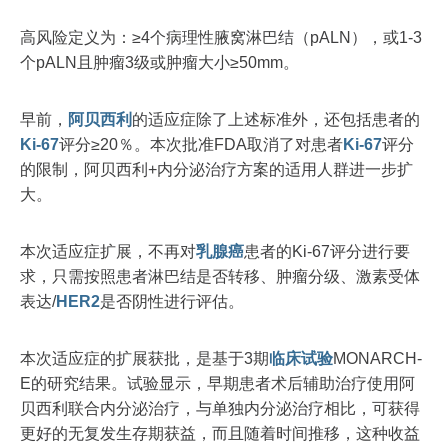
高风险定义为：≥4个病理性腋窝淋巴结（pALN），或1-3
个pALN且肿瘤3级或肿瘤大小≥50mm。
早前，
阿贝西利
的适应症除了上述标准外，还包括患者的
Ki-67
评分≥20％。本次批准FDA取消了对患者
Ki-67
评分
的限制，阿贝西利+内分泌治疗方案的适用人群进一步扩
大。
本次适应症扩展，不再对
乳腺癌
患者的Ki-67评分进行要
求，只需按照患者淋巴结是否转移、肿瘤分级、激素受体
表达/
HER2
是否阴性进行评估。
本次适应症的扩展获批，是基于3期
临床试验
MONARCH-
E的研究结果。试验显示，早期患者术后辅助治疗使用阿
贝西利联合内分泌治疗，与单独内分泌治疗相比，可获得
更好的无复发生存期获益，而且随着时间推移，这种收益