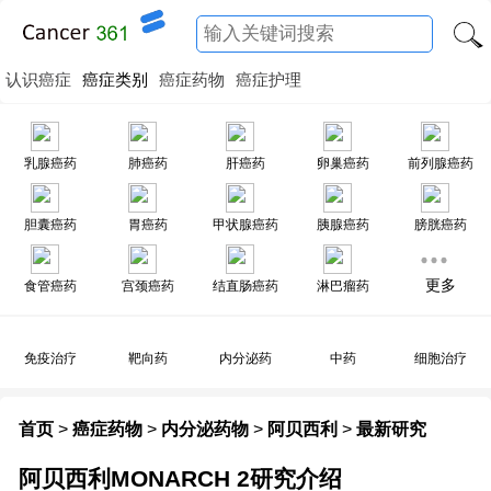
认识癌症
癌症类别
癌症药物
癌症护理
乳腺癌药
肺癌药
肝癌药
卵巢癌药
前列腺癌药
胆囊癌药
胃癌药
甲状腺癌药
胰腺癌药
膀胱癌药
更多
食管癌药
宫颈癌药
结直肠癌药
淋巴瘤药
免疫治疗
靶向药
内分泌药
中药
细胞治疗
首页
>
癌症药物
>
内分泌药物
>
阿贝西利
>
最新研究
阿贝西利MONARCH 2研究介绍