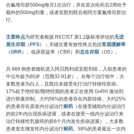
合氟维司群500mg每月1次治疗，并在首次给药后2周给予
额外的500mg剂量，或者安慰剂联合相同方案氟维司群治
疗。
主要终点
为研究者根据 RECIST 第1.1版标准评估的
无进
展生存期
（
PFS
）；关键次要有效性终点包括
客观缓解率
（
ORR
）、临床获益率（CBR）和
总生存期
（OS）。
共 669 例患者随机进入阿贝西利或安慰剂组，入组患者的
中位年龄为60岁（范围32-91岁）。在每个治疗组中，大
多数患者为白人，且既往未接受化疗治疗转移性疾病。
17%处于绝经前/围绝经期的患者正在使用 GnRH 激动剂
进行卵巢抑制。大约56%的患者存在内脏转移。大约25%
的患者存在原发内分泌治疗
耐药
（在接受辅助内分泌治疗
的前2年内出现疾病进展，或者在接受一线内分泌治疗来
治疗转移性乳腺癌的前6个月内发生疾病进展），大多数
患者发生继发性内分泌治疗
耐药
。59%的患者最近一次内