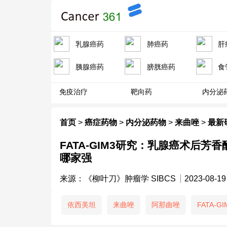
乳腺癌药
肺癌药
肝
胰腺癌药
膀胱癌药
食
免疫治疗
靶向药
内分泌
首页
>
癌症药物
>
内分泌药物
>
来曲唑
>
最新
FATA-GIM3研究：乳腺癌术后
哪家强
来源：《柳叶刀》肿瘤学 SIBCS
2023-08-19
依西美坦
来曲唑
阿那曲唑
FATA-GI