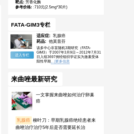
靶点:
芳香化酶
参考价格:
:710元(2.5mg*30片)
FATA-GIM3专栏
适应症:
乳腺癌
药品:
他莫昔芬
该多中心非盲随机3期研究（FATA-
GIM3）于2007年3月9日～2012年7月31
进入专栏
日入组3697例经组织学证实为激素受体
阳性早期
,...|更多信息
来曲唑最新研究
一文掌握来曲唑如何治疗卵巢
癌
乳腺癌
柳叶刀：早期乳腺癌绝经患者来
曲唑治疗治疗5年后是否需要延长治