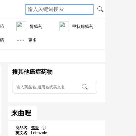
药
胃癌药
甲状腺癌药
药
更多
搜其他癌症药物
来曲唑
商品名:
弗隆
英文名:
Letrozole