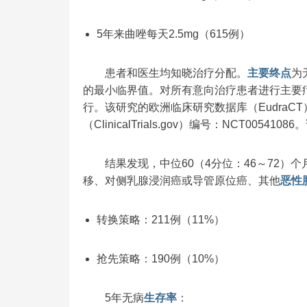
5年来曲唑每天2.5mg（615例）
患者和医生均知晓治疗分配。
主要终点
为
的最小临界值。对所有意向治疗患者进行主要
行。该研究的欧洲临床研究数据库（EudraCT）编
（ClinicalTrials.gov）编号：NCT00
结果发现，中位60（4分位：46～72）
移、对侧乳腺浸润癌或导管原位癌、其他
恶性
转换策略：211例（11%）
抢先策略：190例（10%）
5年无病
生存率
：