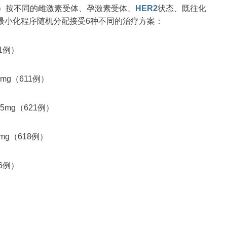
）按不同的雌激素受体、孕激素受体、
HER2
状态、既往化
最小化程序随机分配接受6种不同的治疗方案：
1例）
mg（611例）
mg（621例）
mg（618例）
6例）