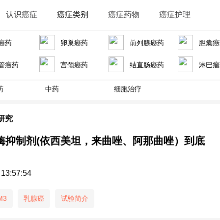
认识癌症
癌症类别
癌症药物
癌症护理
癌药
卵巢癌药
前列腺癌药
胆囊癌
管癌药
宫颈癌药
结直肠癌药
淋巴瘤
药
中药
细胞治疗
研究
芳香酶抑制剂(依西美坦，来曲唑、阿那曲唑）到底
 13:57:54
M3
乳腺癌
试验简介