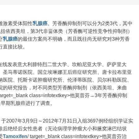
雌激素受体阳性
乳腺癌
。芳香酶抑制剂可以分为2类3代，其中
包括依西美坦，第3代非甾体类（芳香酶可逆性竞争性抑制剂）
疗
乳腺癌
的最佳方案尚不明确，而且既往尚无研究对3种芳香
行直接比较。
学在线发表意大利腓特烈二世大学、坎帕尼亚大学、萨萨里大
、圣马蒂诺医院、国立埃琳娜王后癌症研究所、唐卡拉布里亚
纳医院、托斯卡诺肿瘤研究所、伦泽蒂医院、贝尔科勒医院、
院的研究报告，对不同类型芳香酶抑制剂（依西美坦、来曲
 target=_blank class=infotextkey>他莫昔芬→3年芳香酶抑制
性早期乳腺癌进行了调查。
2007年3月9日～2012年7月31日入组3697例经组织学证实
除后绝经后女性患者（无论病理学肿瘤大小和腋窝淋巴结状
受
Tamoxifen
/ target=_blank class=infotextkey>他莫昔芬治