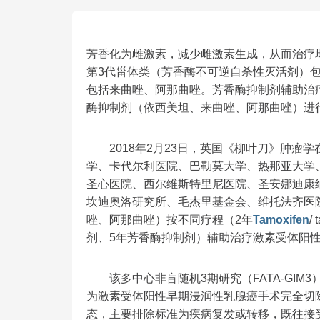
芳香化为雌激素，减少雌激素生成，从而治疗
第3代甾体类（芳香酶不可逆自杀性灭活剂）
包括来曲唑、阿那曲唑。芳香酶抑制剂辅助治
酶抑制剂（依西美坦、来曲唑、阿那曲唑）进
2018年2月23日，英国《柳叶刀》肿瘤
学、卡代尔利医院、巴勒莫大学、热那亚大学
圣心医院、西尔维斯特里尼医院、圣安娜迪康
坎迪奥洛研究所、毛杰里基金会、维托法齐医
唑、阿那曲唑）按不同疗程（2年
Tamoxifen
/
剂、5年芳香酶抑制剂）辅助治疗激素受体阳
该多中心非盲随机3期研究（FATA-GIM3）于
为激素受体阳性早期浸润性乳腺癌手术完全切
态，主要排除标准为疾病复发或转移，既往接