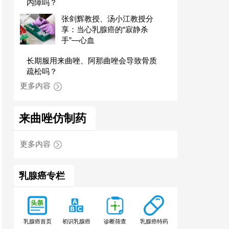
内障吗？
张剑辉教授、汤小江教授分
享：当心乳腺癌的“寂静杀
手”—心血
长期服用来曲唑、阿那曲唑会导致骨质
疏松吗？
更多内容
来曲唑仿制药
更多内容
乳腺癌专栏
乳腺癌特药
乳腺癌首页
初识乳腺癌
诊断筛查