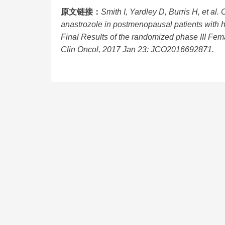
原文链接：
Smith I, Yardley D, Burris H, et al.
anastrozole in postmenopausal patients with h
Final Results of the randomized phase III Fem
Clin Oncol, 2017 Jan 23: JCO2016692871.