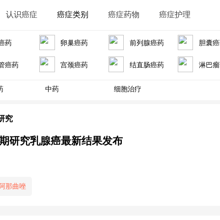
认识癌症
癌症类别
癌症药物
癌症护理
癌药
卵巢癌药
前列腺癌药
胆囊癌
管癌药
宫颈癌药
结直肠癌药
淋巴瘤
药
中药
细胞治疗
研究
Ⅲ期研究乳腺癌最新结果发布
阿那曲唑