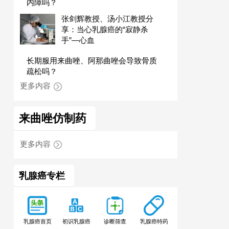
内障吗？
张剑辉教授、汤小江教授分
享：当心乳腺癌的“寂静杀
手”—心血
长期服用来曲唑、阿那曲唑会导致骨质
疏松吗？
更多内容
来曲唑仿制药
更多内容
乳腺癌专栏
乳腺癌特药
乳腺癌首页
初识乳腺癌
诊断筛查