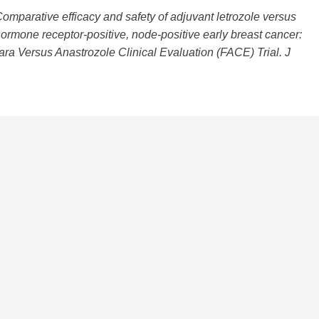
 Comparative efficacy and safety of adjuvant letrozole versus
ormone receptor-positive, node-positive early breast cancer:
ara Versus Anastrozole Clinical Evaluation (FACE) Trial. J