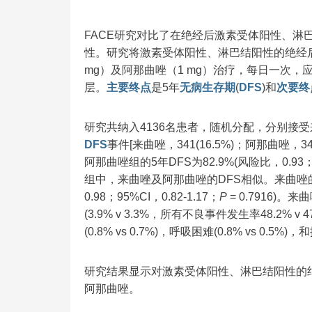
FACE研究对比了在绝经后激素受体阳性、淋
性。研究将激素受体阳性、淋巴结阳性的绝经
mg）及阿那曲唑（1 mg）治疗，每日一次
层。
主要终点
是5年
无病生存期
(
DFS
)和
次要终
研究共纳入4136名患者，随机分配，分别接受来曲唑(
DFS
事件[来曲唑，341(16.5%)；阿那曲唑，3
阿那曲唑组的5年DFS为82.9%(风险比，0.93；95
组中，来曲唑及阿那曲唑的DFS相似。来曲唑
0.98；95%CI，0.82-1.17；
P
= 0.7916)
(3.9% v 3.3%，所有不良事件发生率48.2% v 47
(0.8% vs 0.7%)，呼吸困难(0.8% vs 0.5%)，和
研究结果显示对激素受体阳性、淋巴结阳性的
阿那曲唑。