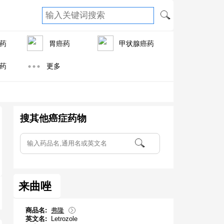
药
胃癌药
甲状腺癌药
药
更多
搜其他癌症药物
来曲唑
商品名:
弗隆
英文名:
Letrozole