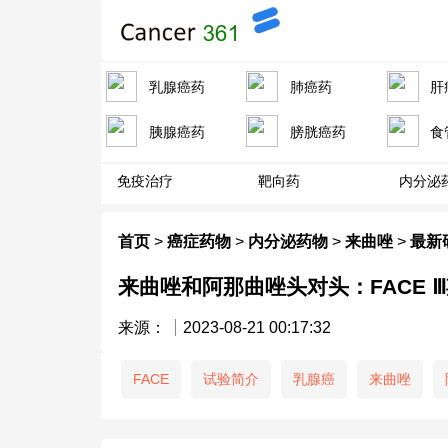
乳腺癌药
肺癌药
肝
胰腺癌药
膀胱癌药
食
免疫治疗
靶向药
内分泌
首页
>
癌症药物
>
内分泌药物
>
来曲唑
>
最新
来曲唑和阿那曲唑头对头：FACE 
来源：
2023-08-21 00:17:32
FACE
试验简介
乳腺癌
来曲唑