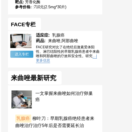
靶点:
芳香化酶
参考价格:
:710元(2.5mg*30片)
FACE专栏
适应症:
乳腺癌
药品:
来曲唑,阿那曲唑
FACE研究对比了在绝经后激素受体阳
性、淋巴结阳性的早期乳腺癌患者中来曲
进入专栏
唑和阿那曲唑的疗效和安全性。研究
,...|
更多信息
来曲唑最新研究
一文掌握来曲唑如何治疗卵巢
癌
乳腺癌
柳叶刀：早期乳腺癌绝经患者来
曲唑治疗治疗5年后是否需要延长治