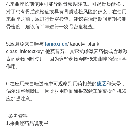
4.来曲唑长期使用可能导致骨密度降低。引起骨质酥松，
对于患有骨质疏松症或具有骨质疏松风险的妇女，在使用
来曲唑之前，应进行骨密检查。建议在治疗期间定期检测
骨密度，建议每半年进行一次骨密度检查。
5.应避免来曲唑与
Tamoxifen
/ target=_blank
class=infotextkey>他莫昔芬、其它抗雌激素药物或含雌激
素的药物同时使用，因为这些药物会降低来曲唑的药理学
作用。
6.在应用来曲唑过程中可观察到用药相关的
疲乏
和头晕，
偶尔观察到嗜睡，因此服用期间如果驾驶车辆或操作机器
应加强注意。
参考资料
1.来曲唑药品说明书