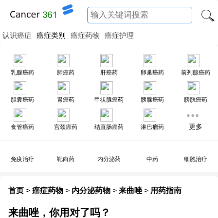
认识癌症
癌症类别
癌症药物
癌症护理
乳腺癌药
肺癌药
肝癌药
卵巢癌药
前列腺癌药
胆囊癌药
胃癌药
甲状腺癌药
胰腺癌药
膀胱癌药
更多
食管癌药
宫颈癌药
结直肠癌药
淋巴瘤药
免疫治疗
靶向药
内分泌药
中药
细胞治疗
首页
>
癌症药物
>
内分泌药物
>
来曲唑
>
用药指南
来曲唑，你用对了吗？