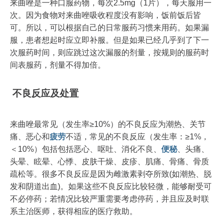
来曲唑是一种口服药物，每次2.5mg（1片），每天服用一
次。因为食物对来曲唑吸收程度没有影响，饭前饭后皆
可。所以，可以根据自己的日常服药习惯来用药。如果漏
服，患者想起时应立即补服。但是如果已经几乎到了下一
次服药时间，则应跳过这次漏服的剂量，按规则的服药时
间表服药，剂量不得加倍。
不良反应及处置
来曲唑最常见（发生率≥10%）的不良反应为潮热、关节
痛、恶心和
疲劳
不适，常见的不良反应（发生率：≥1%，
＜10%）包括包括恶心、呕吐、消化不良、
便秘
、头痛、
头晕、眩晕、心悸、皮肤干燥、皮疹、肌痛、骨痛、骨质
疏松等。很多不良反应是因为雌激素剥夺所致(如潮热、脱
发和阴道出血)。如果这些不良反应比较轻微，能够耐受可
不必停药；若情况比较严重需要考虑停药，并且应及时联
系主治医师，获得相应的医疗救助。