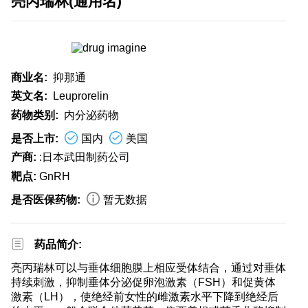
亮丙瑞林(通用名)
商业名:
抑那通
英文名:
Leuprorelin
药物类别:
内分泌药物
是否上市:
国内
美国
产商:
:日本武田制药公司
靶点:
GnRH
是否医保药物:
暂无数据
药品简介:
亮丙瑞林可以与垂体细胞膜上相应受体结合，通过对垂体
持续刺激，抑制垂体分泌促卵泡激素（FSH）和促黄体
激素（LH），使绝经前女性的雌激素水平下降到绝经后