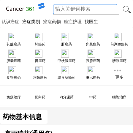
认识癌症
癌症类别
癌症药物
癌症护理
找医生
乳腺癌药
肺癌药
肝癌药
卵巢癌药
前列腺癌药
胆囊癌药
胃癌药
甲状腺癌药
胰腺癌药
膀胱癌药
更多
食管癌药
宫颈癌药
结直肠癌药
淋巴瘤药
免疫治疗
靶向药
内分泌药
中药
细胞治疗
药物基本信息