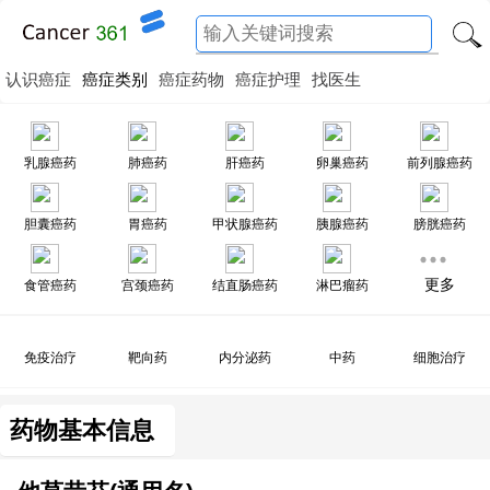
认识癌症
癌症类别
癌症药物
癌症护理
找医生
乳腺癌药
肺癌药
肝癌药
卵巢癌药
前列腺癌药
胆囊癌药
胃癌药
甲状腺癌药
胰腺癌药
膀胱癌药
更多
食管癌药
宫颈癌药
结直肠癌药
淋巴瘤药
免疫治疗
靶向药
内分泌药
中药
细胞治疗
药物基本信息