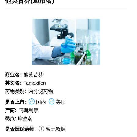
他莫昔芬(通用名)
商业名:
他莫昔芬
英文名:
Tamoxifen
药物类别:
内分泌药物
是否上市:
国内
美国
产商:
:阿斯利康
靶点:
雌激素
是否医保药物:
暂无数据