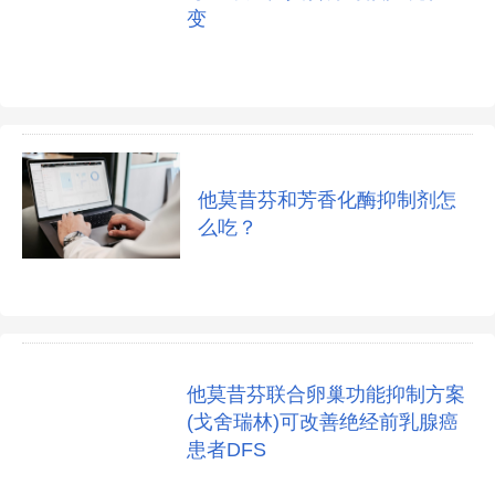
变
他莫昔芬和芳香化酶抑制剂怎
么吃？
他莫昔芬联合卵巢功能抑制方案
(戈舍瑞林)可改善绝经前乳腺癌
患者DFS