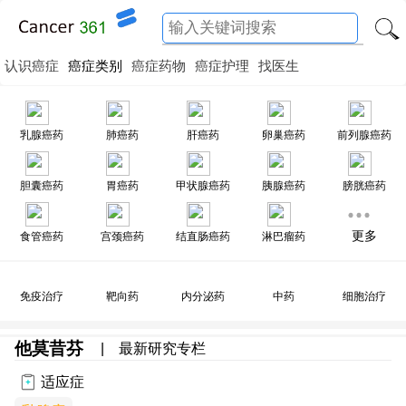
认识癌症
癌症类别
癌症药物
癌症护理
找医生
乳腺癌药
肺癌药
肝癌药
卵巢癌药
前列腺癌药
胆囊癌药
胃癌药
甲状腺癌药
胰腺癌药
膀胱癌药
更多
食管癌药
宫颈癌药
结直肠癌药
淋巴瘤药
免疫治疗
靶向药
内分泌药
中药
细胞治疗
他莫昔芬
|
最新研究专栏
适应症