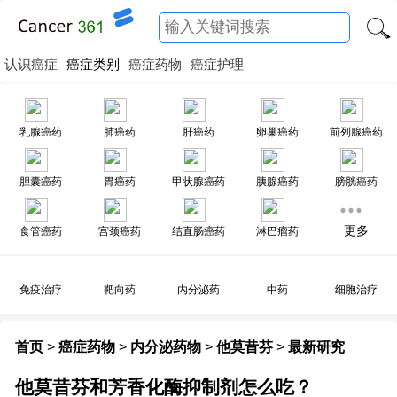
认识癌症
癌症类别
癌症药物
癌症护理
乳腺癌药
肺癌药
肝癌药
卵巢癌药
前列腺癌药
胆囊癌药
胃癌药
甲状腺癌药
胰腺癌药
膀胱癌药
更多
食管癌药
宫颈癌药
结直肠癌药
淋巴瘤药
免疫治疗
靶向药
内分泌药
中药
细胞治疗
首页
>
癌症药物
>
内分泌药物
>
他莫昔芬
>
最新研究
他莫昔芬和芳香化酶抑制剂怎么吃？