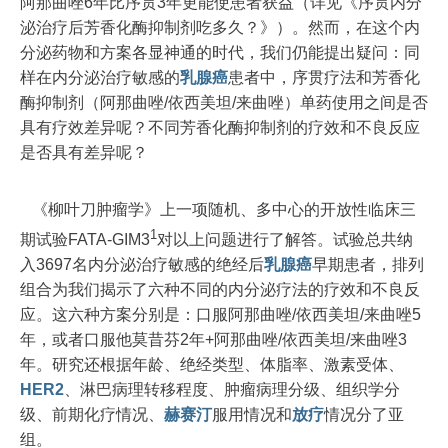
阿那曲唑6年比序贯3年更能使患者获益（详见《序贯内分
泌治疗后芳香化酶抑制剂吃多久？》）。然而，在这个内
分泌药物和方案各显神通的时代，我们仍能提出疑问：同
样在内分泌治疗敏感的
乳腺癌
患者中，序贯疗法和芳香化
酶抑制剂（阿那曲唑/依西美坦/来曲唑）单药使用之间是否
具有疗效差异呢？不同芳香化酶抑制剂的疗效和不良反应
是否具有差异呢？
《柳叶刀肿瘤学》上一项随机、多中心的开放性临床三
1
期试验FATA-GIM3
对以上问题进行了解答。试验总共纳
入3697名内分泌治疗敏感的绝经后
乳腺癌
早期患者，排列
组合为我们揭示了六种不同的内分泌疗法的疗效和不良反
应。这六种方案分别是：口服阿那曲唑/依西美坦/来曲唑5
年，或者口服他莫昔芬2年+阿那曲唑/依西美坦/来曲唑3
年。研究还根据年龄、绝经类型、体脂率、激素受体、
HER2
、淋巴病理转移程度、肿瘤病理分级、组织学分
级、前期化疗情况、
赫赛汀
服用情况和
放疗
情况分了亚
组。