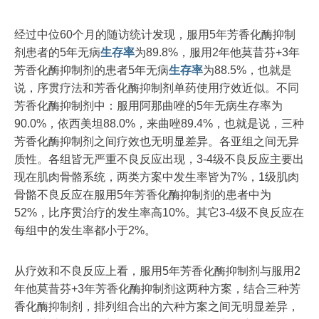
经过中位60个月的随访统计发现，服用5年芳香化酶抑制
剂患者的5年无病
生存率
为89.8%，服用2年他莫昔芬+3年
芳香化酶抑制剂的患者5年无病
生存率
为88.5%，也就是
说，序贯疗法和芳香化酶抑制剂单药使用疗效近似。不同
芳香化酶抑制剂中：服用阿那曲唑的5年无病生存率为
90.0%，依西美坦88.0%，来曲唑89.4%，也就是说，三种
芳香化酶抑制剂之间疗效也无明显差异。各亚组之间无异
质性。各组皆无严重不良反应出现，3-4级不良反应主要出
现在肌肉骨骼系统，两类方案中发生率皆为7%，1级肌肉
骨骼不良反应在服用5年芳香化酶抑制剂的患者中为
52%，比序贯治疗的发生率高10%。其它3-4级不良反应在
每组中的发生率都小于2%。
从疗效和不良反应上看，服用5年芳香化酶抑制剂与服用2
年他莫昔芬+3年芳香化酶抑制剂这两种方案，结合三种芳
香化酶抑制剂，排列组合出的六种方案之间无明显差异，