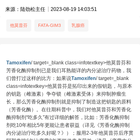
来源：陆劲松主任
2023-08-19 14:03:51
他莫昔芬
FATA-GIM3
乳腺癌
Tamoxifen
/ target=_blank class=infotextkey>他莫昔芬和
芳香化酶抑制剂已是我们耳熟能详的内分泌治疗药物，我
们曾打过这样的比方：如果说
Tamoxifen
/ target=_blank
class=infotextkey>他莫昔芬是拓印出来的假钥匙，与原本
的钥匙（雌激素）争夺锁（雌激素受体）来抑制肿瘤生
长，那么芳香化酶抑制剂就是抑制了制造这把钥匙的原料
（芳香化酶）。在往期科普中，我们对他莫昔芬和芳香化
酶抑制剂“吃多久”有过详细的解答，比如：芳香化酶抑制
剂吃10年相比5年更能让患者获益（详见《芳香化酶抑制
内分泌治疗吃多久好呢？》）；服用2-3年他莫昔芬后序贯