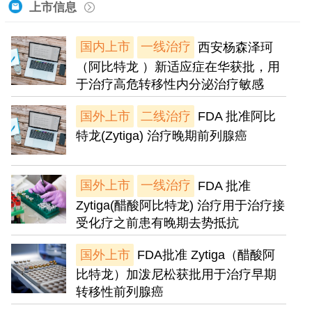
上市信息
国内上市
一线治疗
西安杨森泽珂
（阿比特龙 ）新适应症在华获批，用
于治疗高危转移性内分泌治疗敏感
国外上市
二线治疗
FDA 批准阿比
特龙(Zytiga) 治疗晚期前列腺癌
国外上市
一线治疗
FDA 批准
Zytiga(醋酸阿比特龙) 治疗用于治疗接
受化疗之前患有晚期去势抵抗
国外上市
FDA批准 Zytiga（醋酸阿
比特龙）加泼尼松获批用于治疗早期
转移性前列腺癌