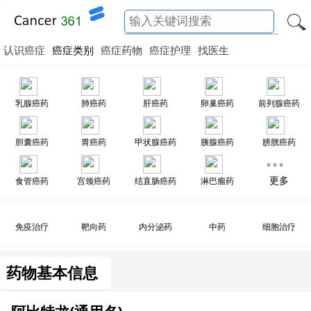
认识癌症
癌症类别
癌症药物
癌症护理
找医生
乳腺癌药
肺癌药
肝癌药
卵巢癌药
前列腺癌药
胆囊癌药
胃癌药
甲状腺癌药
胰腺癌药
膀胱癌药
更多
食管癌药
宫颈癌药
结直肠癌药
淋巴瘤药
免疫治疗
靶向药
内分泌药
中药
细胞治疗
药物基本信息