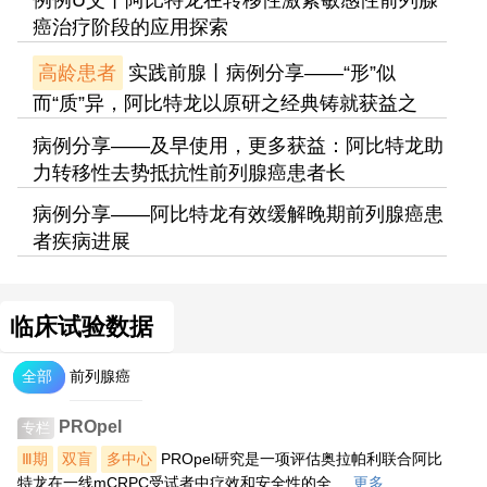
例例U艾丨阿比特龙在转移性激素敏感性前列腺
癌治疗阶段的应用探索
高龄患者
实践前腺丨病例分享——“形”似
而“质”异，阿比特龙以原研之经典铸就获益之
病例分享——及早使用，更多获益：阿比特龙助
力转移性去势抵抗性前列腺癌患者长
病例分享——阿比特龙有效缓解晚期前列腺癌患
者疾病进展
临床试验数据
全部
前列腺癌
PROpel
专栏
Ⅲ期
双盲
多中心
PROpel研究是一项评估奥拉帕利联合阿比
特龙在一线mCRPC受试者中疗效和安全性的全 ...
更多