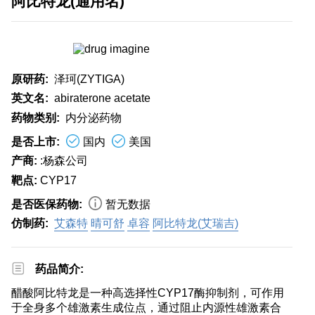
阿比特龙(通用名)
原研药:
泽珂(ZYTIGA)
英文名:
abiraterone acetate
药物类别:
内分泌药物
是否上市:
国内
美国
产商:
:杨森公司
靶点:
CYP17
是否医保药物:
暂无数据
仿制药:
艾森特
晴可舒
卓容
阿比特龙(艾瑞吉)
药品简介:
醋酸阿比特龙是一种高选择性CYP17酶抑制剂，可作用
于全身多个雄激素生成位点，通过阻止内源性雄激素合