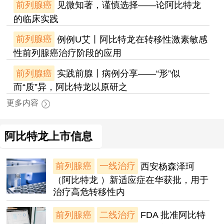
前列腺癌
见微知著，谨慎选择——论阿比特龙
的临床实践
前列腺癌
例例U艾丨阿比特龙在转移性激素敏感
性前列腺癌治疗阶段的应用
前列腺癌
实践前腺丨病例分享——“形”似
而“质”异，阿比特龙以原研之
更多内容
阿比特龙上市信息
前列腺癌
一线治疗
西安杨森泽珂
（阿比特龙 ）新适应症在华获批，用于
治疗高危转移性内
前列腺癌
二线治疗
FDA 批准阿比特