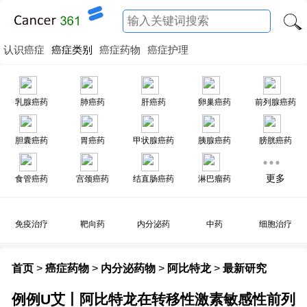
认识癌症
癌症类别
癌症药物
癌症护理
乳腺癌药
肺癌药
肝癌药
卵巢癌药
前列腺癌药
胆囊癌药
胃癌药
甲状腺癌药
胰腺癌药
膀胱癌药
更多
食管癌药
宫颈癌药
结直肠癌药
淋巴瘤药
免疫治疗
靶向药
内分泌药
中药
细胞治疗
首页
>
癌症药物
>
内分泌药物
>
阿比特龙
>
最新研究
例例U艾丨阿比特龙在转移性激素敏感性前列