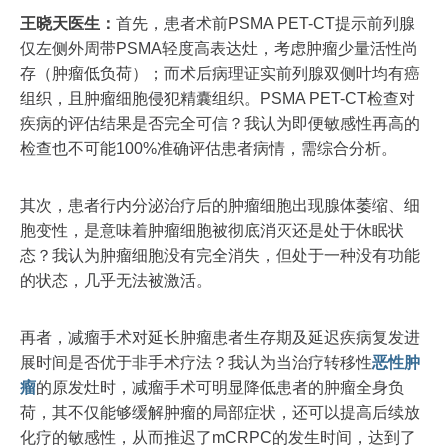
王晓天医生：
首先，患者术前PSMA PET-CT提示前列腺
仅左侧外周带PSMA轻度高表达灶，考虑肿瘤少量活性尚
存（肿瘤低负荷）；而术后病理证实前列腺双侧叶均有癌
组织，且肿瘤细胞侵犯精囊组织。PSMA PET-CT检查对
疾病的评估结果是否完全可信？我认为即便敏感性再高的
检查也不可能100%准确评估患者病情，需综合分析。
其次，患者行内分泌治疗后的肿瘤细胞出现腺体萎缩、细
胞变性，是意味着肿瘤细胞被彻底消灭还是处于休眠状
态？我认为肿瘤细胞没有完全消失，但处于一种没有功能
的状态，几乎无法被激活。
再者，减瘤手术对延长肿瘤患者生存期及延迟疾病复发进
展时间是否优于非手术疗法？我认为当治疗转移性
恶性肿
瘤
的原发灶时，减瘤手术可明显降低患者的肿瘤全身负
荷，其不仅能够缓解肿瘤的局部症状，还可以提高后续放
化疗的敏感性，从而推迟了mCRPC的发生时间，达到了