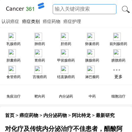
认识癌症
癌症类别
癌症药物
癌症护理
乳腺癌药
肺癌药
肝癌药
卵巢癌药
前列腺癌药
胆囊癌药
胃癌药
甲状腺癌药
胰腺癌药
膀胱癌药
更多
食管癌药
宫颈癌药
结直肠癌药
淋巴瘤药
免疫治疗
靶向药
内分泌药
中药
细胞治疗
首页
>
癌症药物
>
内分泌药物
>
阿比特龙
>
最新研究
对化疗及传统内分泌治疗不佳患者，醋酸阿