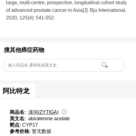
large, multi‐centre, prospective, longitudinal cohort study
of advanced prostate cancer in Asia[J]. Bju International,
2020, 125(4): 541-552.
搜其他癌症药物
阿比特龙
商品名:
泽珂(ZYTIGA)
英文名:
abiraterone acetate
靶点:
CYP17
参考价格:
暂无数据