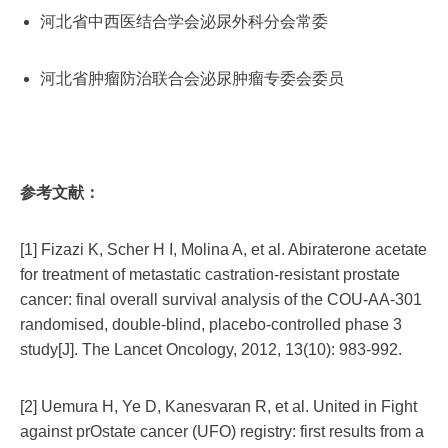
河北省中西医结合学会泌尿外科分会常委
河北省肿瘤防治联合会泌尿肿瘤专委会委员
参考文献：
[1] Fizazi K, Scher H I, Molina A, et al. Abiraterone acetate
for treatment of metastatic castration-resistant prostate
cancer: final overall survival analysis of the COU-AA-301
randomised, double-blind, placebo-controlled phase 3
study[J]. The Lancet Oncology, 2012, 13(10): 983-992.
[2] Uemura H, Ye D, Kanesvaran R, et al. United in Fight
against prOstate cancer (UFO) registry: first results from a