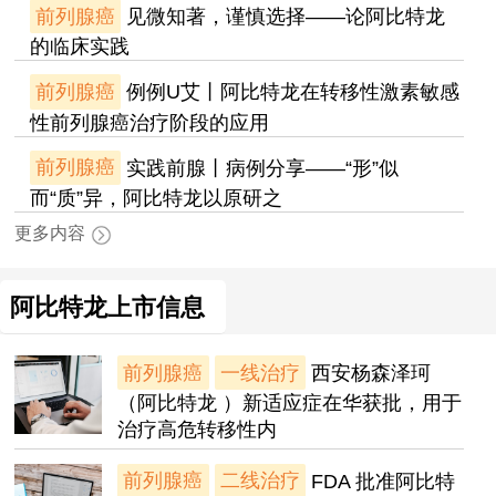
前列腺癌
见微知著，谨慎选择——论阿比特龙
的临床实践
前列腺癌
例例U艾丨阿比特龙在转移性激素敏感
性前列腺癌治疗阶段的应用
前列腺癌
实践前腺丨病例分享——“形”似
而“质”异，阿比特龙以原研之
更多内容
阿比特龙上市信息
前列腺癌
一线治疗
西安杨森泽珂
（阿比特龙 ）新适应症在华获批，用于
治疗高危转移性内
前列腺癌
二线治疗
FDA 批准阿比特