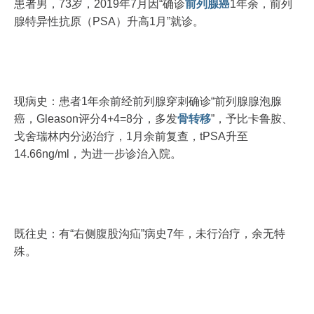
患者男，73岁，2019年7月因“确诊
前列腺癌
1年余，前列
腺特异性抗原（PSA）升高1月”就诊。
现病史：患者1年余前经前列腺穿刺确诊“前列腺腺泡腺
癌，Gleason评分4+4=8分，多发
骨转移
”，予比卡鲁胺、
戈舍瑞林内分泌治疗，1月余前复查，tPSA升至
14.66ng/ml，为进一步诊治入院。
既往史：有“右侧腹股沟疝”病史7年，未行治疗，余无特
殊。