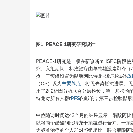
图1 PEACE-1研究研究设计
PEACE-1研究是一项在新诊断mHSPC阶
究。入组期间，标准治疗由单纯雄激素剥夺（A
换，干预组设置为醋酸阿比特龙+泼尼松±外
放
（OS）设为
主要终点
，将无去势抵抗进展、无
用了2×2析因分析联合分层检验，第一步检验
特龙对所有人群r
PFS
的影响；第三步检验醋酸
中位随访时间达42个月的结果显示，醋酸阿比
以将两个醋酸阿比特龙干预组进行合并。干预组
为标准治疗的全人群对照组相比，联合醋酸阿比特龙组显著