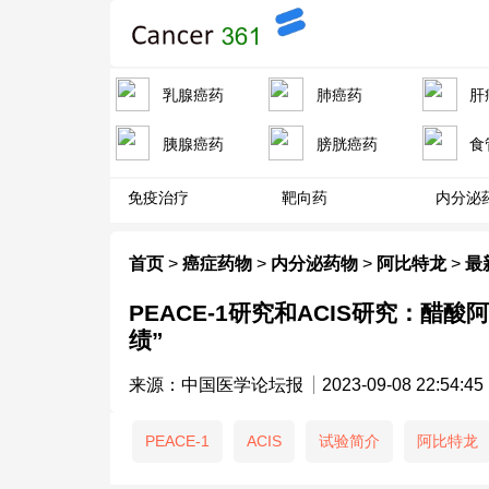
乳腺癌药
肺癌药
肝
胰腺癌药
膀胱癌药
食
免疫治疗
靶向药
内分泌
首页
>
癌症药物
>
内分泌药物
>
阿比特龙
>
最
PEACE-1研究和ACIS研究：
绩”
来源：中国医学论坛报
2023-09-08 22:54:45
PEACE-1
ACIS
试验简介
阿比特龙