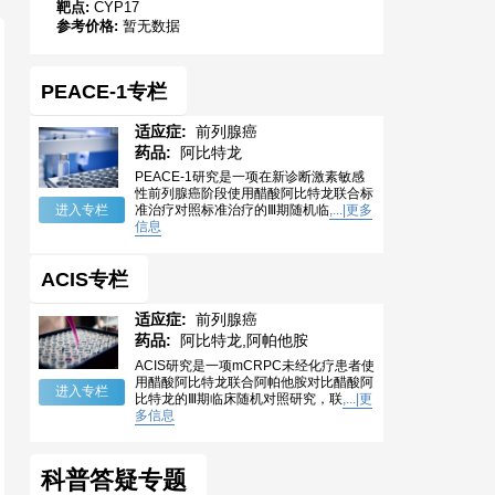
靶点:
CYP17
参考价格:
暂无数据
PEACE-1专栏
适应症:
前列腺癌
药品:
阿比特龙
PEACE-1研究是一项在新诊断激素敏感
性前列腺癌阶段使用醋酸阿比特龙联合标
进入专栏
准治疗对照标准治疗的Ⅲ期随机临
,...|更多
信息
ACIS专栏
适应症:
前列腺癌
药品:
阿比特龙,阿帕他胺
ACIS研究是一项mCRPC未经化疗患者使
用醋酸阿比特龙联合阿帕他胺对比醋酸阿
进入专栏
比特龙的Ⅲ期临床随机对照研究，联
,...|更
多信息
科普答疑专题