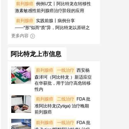
前列腺癌
例例U艾丨阿比特龙在转移性
激素敏感性前列腺癌治疗阶段的应用
前列腺癌
实践前腺丨病例分享
——“形”似而“质”异，阿比特龙以原研之
更多内容
阿比特龙上市信息
前列腺癌
一线治疗
西安杨
森泽珂（阿比特龙 ）新适应症
在华获批，用于治疗高危转移
性内
前列腺癌
二线治疗
FDA 批
准阿比特龙(Zytiga) 治疗晚期
前列腺癌
前列腺癌
一线治疗
FDA 批