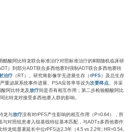
段使用醋酸阿比特龙联合标准治疗对照标准治疗的Ⅲ期随机临床研
DT）到部分ADT联合多西他赛到强制ADT联合多西他赛转
射治疗
（RT）。研究将影像学无进展生存（r
PFS
）及总生存
严重泌尿系统事件进展、PSA应答率等设为
次要终点
。并采
醋酸阿比特龙及
放疗
间是否有相互作用；第二步检验醋酸阿比
阿比特龙对接受多西他赛人群的影响。
特龙与
放疗
没有对rPFS产生影响的相互作用（P=0.64），所
与对照组患者入组基线特征基本匹配，与ADT±多西他赛作
延长中位rPFS达2.3年（4.5 vs 2.2年; HR=0.54,