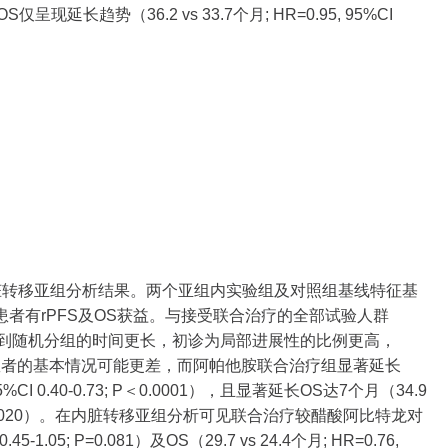
），而OS仅呈现延长趋势（36.2 vs 33.7个月; HR=0.95, 95%CI
内脏转移亚组分析结果。两个亚组内实验组及对照组基线特征基
者有rPFS及OS获益。与接受联合治疗的全部试验人群
确诊到随机分组的时间更长，初诊为局部进展性的比例更高，
患者的基本情况可能更差，而阿帕他胺联合治疗组显著延长
, 95%CI 0.40-0.73; P＜0.0001），且显著延长OS达7个月（34.9
-0.96; P=0.020）。在内脏转移亚组分析可见联合治疗较醋酸阿比特龙对
0.45-1.05; P=0.081）及OS（29.7 vs 24.4个月; HR=0.76,