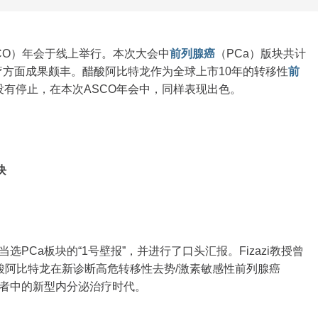
SCO）年会于线上举行。本次大会中
前列腺癌
（PCa）版块共计
治疗方面成果颇丰。醋酸阿比特龙作为全球上市10年的转移性
前
没有停止，在本次ASCO年会中，同样表现出色。
块
结果当选PCa板块的“1号壁报”，并进行了口头汇报。Fizazi教授曾
醋酸阿比特龙在新诊断高危转移性去势/激素敏感性前列腺癌
）患者中的新型内分泌治疗时代。