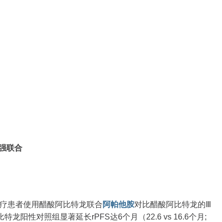
强强联合
经化疗患者使用醋酸阿比特龙联合
阿帕他胺
对比醋酸阿比特龙的Ⅲ
特龙阳性对照组显著延长rPFS达6个月（22.6 vs 16.6个月;