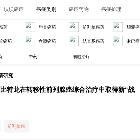
认识癌症
癌症类别
癌症药物
癌症护理
癌药
卵巢癌药
前列腺癌药
胆囊癌
管癌药
宫颈癌药
结直肠癌药
淋巴瘤
药
中药
细胞治疗
新研究
醋酸阿比特龙在转移性前列腺癌综合治疗中取得新“战
前列腺癌