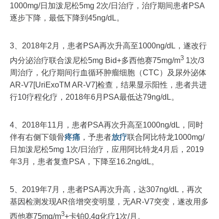
1000mg/日加泼尼松5mg 2次/日治疗，治疗期间患者PSA
逐步下降，最低下降到45ng/dL。
3、2018年2月，患者PSA再次升高至1000ng/dL，遂改行
3
内分泌治疗联合泼尼松5mg Bid+多西他赛75mg/m
1次/3
周治疗，化疗期间行血循环肿瘤细胞（CTC）及尿外泌体
AR-V7[UriExoTM AR-V7]检查，结果显示阳性，患者共进
行10疗程化疗，2018年6月PSA最低达79ng/dL。
4、2018年11月，患者PSA再次升高至1000ng/dL，同时
伴有右侧下颌骨
疼痛
，予患者
放疗
联合阿比特龙1000mg/
日加泼尼松5mg 1次/日治疗，应用阿比特龙4月后，2019
年3月，患者复查PSA，下降至16.2ng/dL。
5、2019年7月，患者PSA再次升高，达307ng/dL，再次
基因检测发现AR倍增突变明显，无AR-V7突变，遂改用多
3
西他赛75mg/m
+卡铂0.4g化疗1次/月。