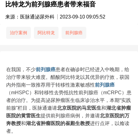
比特龙为前列腺癌患者带来福音
来源：医脉通泌尿外科
2023-09-10 09:05:52
治疗案例
阿比特龙
前列腺癌
在我国，不少
前列腺癌
患者在确诊时已经进入中晚期，给
治疗带来较大难度。醋酸阿比特龙以其优异的疗效，获国
内外指南一致推荐用于转移性激素敏感性
前列腺癌
（mHSPC）和转移性去势抵抗性前列腺癌（mCRPC）患
者的治疗。为提高泌尿肿瘤医生临床诊治水平，本期“实践
前腺”栏目，医脉通邀请
北京医院的马宏医生
和
湖北省肿瘤
医院的黄雷医生
提供前列腺癌病例，并邀请
北京医院的万
奔教授
和
湖北省肿瘤医院的崔殿生
教授
进行点评，以飨读
者。