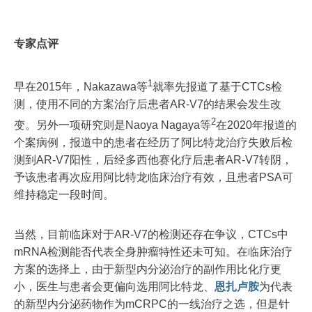
专家点评
1
早在2015年，Nakazawa等
就率先报道了基于CTCs检
测，使用不同的方案治疗后患者AR-V7的结果会发生改
2
变。另外一项研究则是Naoya Nagaya等
在2020年报道的
个案病例，报道中的患者在经历了阿比特龙治疗失败后检
测到AR-V7阳性，后经多西他赛化疗后患者AR-V7转阴，
予该患者再次应用阿比特龙临床治疗有效，且患者PSA可
维持稳定一段时间。
当然，目前临床对于AR-V7的检测还存在争议，CTCs中
mRNA检测能否代表全身肿瘤特性还未可知。在临床治疗
方案的选择上，由于新型内分泌治疗的副作用比化疗更
小，医生与患者会更偏向选用阿比特龙、
恩扎卢胺
为代表
的新型内分泌药物作为mCRPC的一线治疗之选，但是针