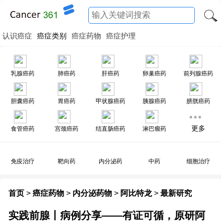
认识癌症
癌症类别
癌症药物
癌症护理
乳腺癌药
肺癌药
肝癌药
卵巢癌药
前列腺癌药
胆囊癌药
胃癌药
甲状腺癌药
胰腺癌药
膀胱癌药
更多
食管癌药
宫颈癌药
结直肠癌药
淋巴瘤药
免疫治疗
靶向药
内分泌药
中药
细胞治疗
首页
>
癌症药物
>
内分泌药物
>
阿比特龙
>
最新研究
实践前腺丨病例分享——有证可循，原研阿