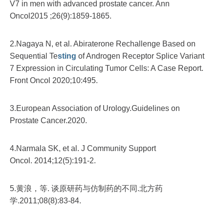
V7 in men with advanced prostate cancer. Ann
Oncol2015 ;26(9):1859-1865.
2.Nagaya N, et al. Abiraterone Rechallenge Based on
Sequential Te
sting
of Androgen Receptor Splice Variant
7 Expression in Circulating Tumor Cells: A Case Report.
Front Oncol 2020;10:495.
3.European Association of Urology.Guidelines on
Prostate Cancer.2020.
4.Narmala SK, et al. J Community Support
Oncol. 2014;12(5):191-2.
5.黄浪，等. 谈原研药与仿制药的不同.北方药
学.2011;08(8):83-84.