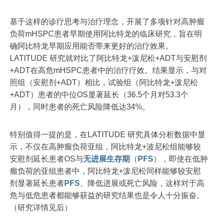
基于这样的诊疗思考与治疗理念，开展了多项针对高肿瘤
负荷mHSPC患者早期使用阿比特龙的临床研究，旨在明
确阿比特龙早期应用能否带来更好的治疗效果。
LATITUDE 研究就对比了阿比特龙+泼尼松+ADT与安慰剂
+ADT在高危mHSPC患者中的治疗疗效。结果显示，与对
照组（安慰剂+ADT）相比，试验组（阿比特龙+泼尼松
+ADT）患者的中位OS显著延长（36.5个月对53.3个
月），同时患者的死亡风险降低达34%。
特别值得一提的是，在LATITUDE 研究具体分析数据中显
示，不仅在高肿瘤负荷亚组，阿比特龙+波尼松组能够较
安慰剂延长患者OS与
无进展生存期
（
PFS
），即使在低肿
瘤负荷的亚组患者中，阿比特龙+泼尼松同样能够较安慰
剂显著延长患者
PFS
、降低进展或死亡风险，这样对于高
危与低危患者都能够获益的研究结果也是令人十分振奋。
（研究详情见后）