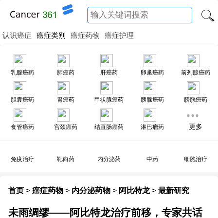
认识癌症
癌症类别
癌症药物
癌症护理
乳腺癌药
肺癌药
肝癌药
卵巢癌药
前列腺癌药
胆囊癌药
胃癌药
甲状腺癌药
胰腺癌药
膀胱癌药
更多
食管癌药
宫颈癌药
结直肠癌药
淋巴瘤药
免疫治疗
靶向药
内分泌药
中药
细胞治疗
首页
>
癌症药物
>
内分泌药物
>
阿比特龙
>
最新研究
未雨绸缪——阿比特龙治疗前移，专家共话