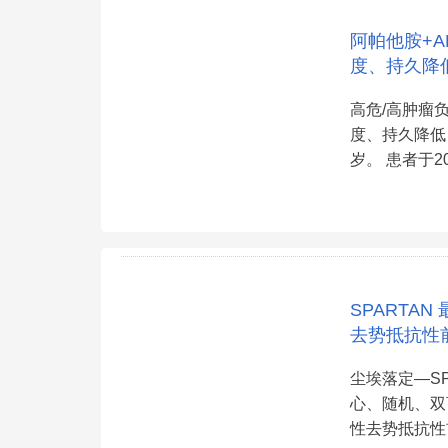
阿帕他胺+A
度、持久降
高危/高肿瘤
度、持久降低
岁。 患者于20
SPARTA
去势抵抗性前
尘埃落定—SP
心、随机、双盲
性去势抵抗性