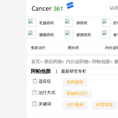
认
乳腺癌药
肺癌药
肝
胰腺癌药
膀胱癌药
食
免疫治疗
靶向药
内分泌
首页
>
癌症药物>
内分泌药物>
阿帕他胺>
阿帕他胺
|
最新研究专栏
适应症
前列腺癌
治疗方式
新辅助治疗
关键词
治疗案例
科普答疑