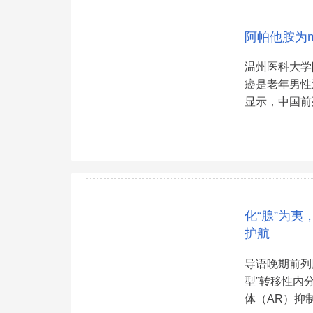
阿帕他胺为m
温州医科大学
癌是老年男性泌
显示，中国前
化“腺”为夷
护航
导语晚期前列
型”转移性内
体（AR）抑