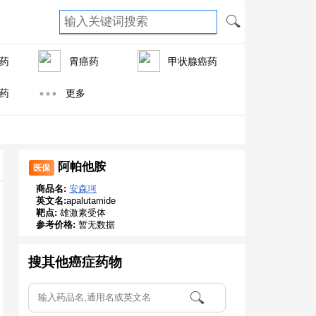
药
胃癌药
甲状腺癌药
药
更多
阿帕他胺
医保
商品名:
安森珂
英文名:
apalutamide
靶点:
雄激素受体
参考价格:
暂无数据
搜其他癌症药物