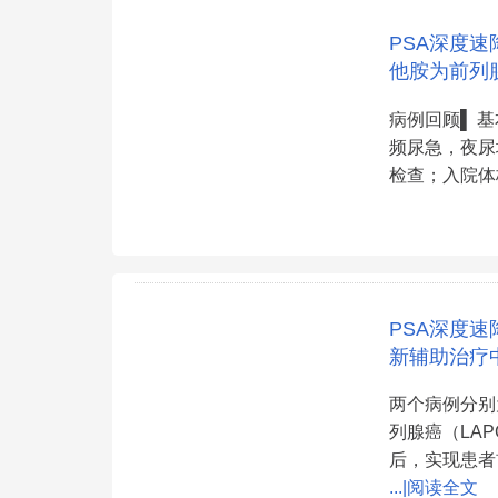
PSA深度速
他胺为前列
病例回顾▌ 基
频尿急，夜尿
检查；入院体
PSA深度速
新辅助治疗中
两个病例分别
列腺癌（LA
后，实现患者
...|阅读全文