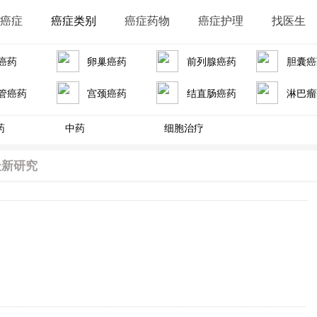
识癌症
癌症类别
癌症药物
癌症护理
找医生
癌药
卵巢癌药
前列腺癌药
胆囊癌
管癌药
宫颈癌药
结直肠癌药
淋巴瘤
药
中药
细胞治疗
最新研究