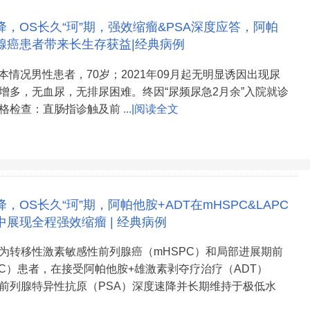
降，OS长久“珂”期，强效缩瘤&PSA深度应答，阿帕
腺癌患者带来长生存获益|经典病例
本情况男性患者，70岁；2021年09月起无明显诱因出现尿
增多，无血尿，无排尿困难。终因“尿频尿急2月余”入院就诊
格检查：直肠指诊触及前
...|阅读全文
降，OS长久“珂”期，阿帕他胺+ADT在mHSPC&LAPC
展现全程强效缩瘤 | 经典病例
为转移性激素敏感性前列腺癌（mHSPC）和局部进展期前
PC）患者，在接受阿帕他胺+雄激素剥夺疗治疗（ADT）
前列腺特异性抗原（PSA）深度速降并长期维持于极低水