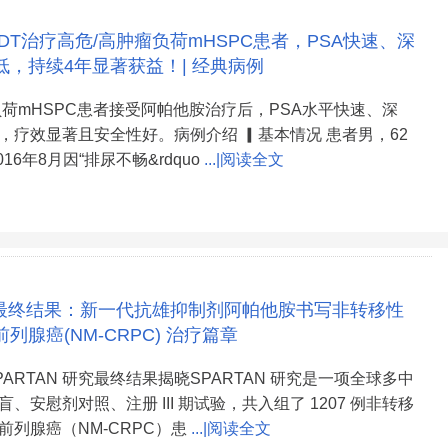
DT治疗高危/高肿瘤负荷mHSPC患者，PSA快速、深
低，持续4年显著获益！| 经典病例
负荷mHSPC患者接受阿帕他胺治疗后，PSA水平快速、深
，疗效显著且安全性好。病例介绍 ▎基本情况 患者男，62
16年8月因“排尿不畅&rdquo
...|阅读全文
N 最终结果：新一代抗雄抑制剂阿帕他胺书写非转移性
列腺癌(NM-CRPC) 治疗篇章
ARTAN 研究最终结果揭晓SPARTAN 研究是一项全球多中
、安慰剂对照、注册 III 期试验，共入组了 1207 例非转移
前列腺癌（NM-CRPC）患
...|阅读全文