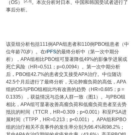
[2,3]
（OS）
。本次分析对日本、中国和韩国受试者进行了
事后分析。
该亚组分析包括111例APA组患者和110例PBO组患者（中
位年龄70岁）。在r
PFS
的最终分析中（第一次中期分
析），APA组相比PBO组可显著降低49%的影像学进展或
死亡风险（HR=0.511；p=0.0094）。第一次中期分析
后，PBO组42.7%的患者交叉接受APA治疗。中位随访
42.5个月后进行了最终分析，无论肿瘤负荷的高低，APA
组的OS与PBO组相比均有改善的趋势（HR=0.685；p =
0.1335），获益情况与总体人群一致（图1）。与PBO组
相比，APA组可显著改善高瘤负荷和低瘤负荷患者至去势
抵抗的时间（TTCR，HR=0.309；p<0.001）和至PSA进
展时间（TTPP，HR=0.213；p<0.001）。APA组和PBO
组的治疗相关不良事件的发生率分别为96.4%和98.2%；
其中APA在治疗期间的皮疹发生率（43.6%）高于PBO组