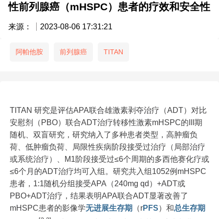
性前列腺癌（mHSPC）患者的疗效和安全性
来源：
2023-08-06 17:31:21
阿帕他胺
前列腺癌
TITAN
TITAN 研究是评估APA联合雄激素剥夺治疗（ADT）对比
安慰剂（PBO）联合ADT治疗转移性激素mHSPC的III期
随机、双盲研究，研究纳入了多种患者类型，高肿瘤负
荷、低肿瘤负荷、局限性疾病阶段接受过治疗（局部治疗
或系统治疗）、M1阶段接受过≤6个周期的多西他赛化疗或
≤6个月的ADT治疗均可入组。研究共入组1052例mHSPC
患者，1:1随机分组接受APA（240mg qd）+ADT或
PBO+ADT治疗，结果表明APA联合ADT显著改善了
mHSPC患者的影像学
无进展生存期
（r
PFS
）和
总生存期