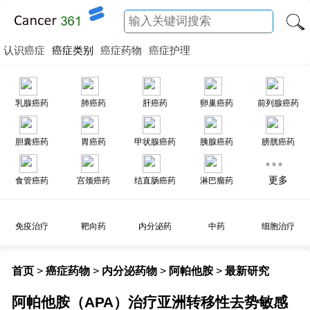
认识癌症
癌症类别
癌症药物
癌症护理
乳腺癌药
肺癌药
肝癌药
卵巢癌药
前列腺癌药
胆囊癌药
胃癌药
甲状腺癌药
胰腺癌药
膀胱癌药
更多
食管癌药
宫颈癌药
结直肠癌药
淋巴瘤药
免疫治疗
靶向药
内分泌药
中药
细胞治疗
首页
>
癌症药物
>
内分泌药物
>
阿帕他胺
>
最新研究
阿帕他胺（APA）治疗亚洲转移性去势敏感