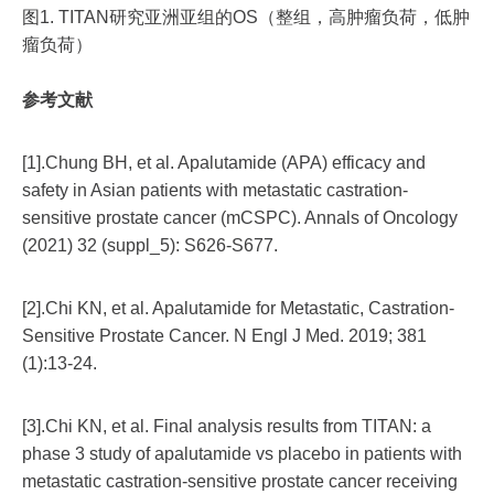
图1. TITAN研究亚洲亚组的OS（整组，高肿瘤负荷，低肿
瘤负荷）
参考文献
[1].Chung BH, et al. Apalutamide (APA) efficacy and
safety in Asian patients with metastatic castration-
sensitive prostate cancer (mCSPC). Annals of Oncology
(2021) 32 (suppl_5): S626-S677.
[2].Chi KN, et al. Apalutamide for Metastatic, Castration-
Sensitive Prostate Cancer. N Engl J Med. 2019; 381
(1):13-24.
[3].Chi KN, et al. Final analysis results from TITAN: a
phase 3 study of apalutamide vs placebo in patients with
metastatic castration-sensitive prostate cancer receiving