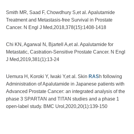
Smith MR, Saad F, Chowdhury S,et al. Apalutamide
Treatment and Metastasis-free Survival in Prostate
Cancer. N Engl J Med,2018,378(15):1408-1418
Chi KN, Agarwal N, Bjartell A,et al. Apalutamide for
Metastatic, Castration-Sensitive Prostate Cancer. N Engl
J Med,2019,381(1):13-24
Uemura H, Koroki Y, Iwaki Y,et al. Skin
RAS
h following
Administration of Apalutamide in Japanese patients with
Advanced Prostate Cancer: an integrated analysis of the
phase 3 SPARTAN and TITAN studies and a phase 1
open-label study. BMC Urol,2020,20(1):139-150