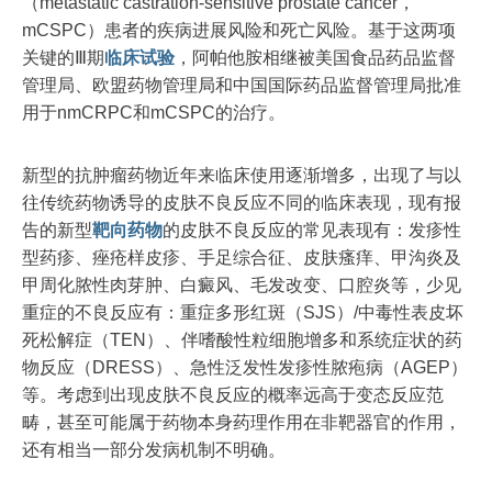
（metastatic castration-sensitive prostate cancer，
mCSPC）患者的疾病进展风险和死亡风险。基于这两项
关键的Ⅲ期
临床试验
，阿帕他胺相继被美国食品药品监督
管理局、欧盟药物管理局和中国国际药品监督管理局批准
用于nmCRPC和mCSPC的治疗。
新型的抗肿瘤药物近年来临床使用逐渐增多，出现了与以
往传统药物诱导的皮肤不良反应不同的临床表现，现有报
告的新型
靶向药物
的皮肤不良反应的常见表现有：发疹性
型药疹、痤疮样皮疹、手足综合征、皮肤瘙痒、甲沟炎及
甲周化脓性肉芽肿、白癜风、毛发改变、口腔炎等，少见
重症的不良反应有：重症多形红斑（SJS）/中毒性表皮坏
死松解症（TEN）、伴嗜酸性粒细胞增多和系统症状的药
物反应（DRESS）、急性泛发性发疹性脓疱病（AGEP）
等。考虑到出现皮肤不良反应的概率远高于变态反应范
畴，甚至可能属于药物本身药理作用在非靶器官的作用，
还有相当一部分发病机制不明确。