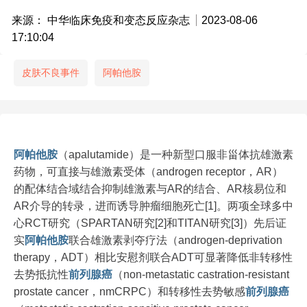
来源： 中华临床免疫和变态反应杂志
2023-08-06
17:10:04
皮肤不良事件
阿帕他胺
阿帕他胺
（apalutamide）是一种新型口服非甾体抗雄激素
药物，可直接与雄激素受体（androgen receptor，AR）
的配体结合域结合抑制雄激素与AR的结合、AR核易位和
AR介导的转录，进而诱导肿瘤细胞死亡[1]。两项全球多中
心RCT研究（SPARTAN研究[2]和TITAN研究[3]）先后证
实
阿帕他胺
联合雄激素剥夺疗法（androgen-deprivation
therapy，ADT）相比安慰剂联合ADT可显著降低非转移性
去势抵抗性
前列腺癌
（non-metastatic castration-resistant
prostate cancer，nmCRPC）和转移性去势敏感
前列腺癌