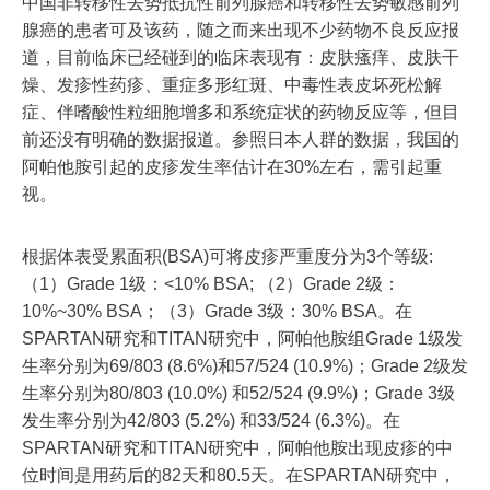
中国非转移性去势抵抗性前列腺癌和转移性去势敏感前列
腺癌的患者可及该药，随之而来出现不少药物不良反应报
道，目前临床已经碰到的临床表现有：皮肤瘙痒、皮肤干
燥、发疹性药疹、重症多形红斑、中毒性表皮坏死松解
症、伴嗜酸性粒细胞增多和系统症状的药物反应等，但目
前还没有明确的数据报道。参照日本人群的数据，我国的
阿帕他胺引起的皮疹发生率估计在30%左右，需引起重
视。
根据体表受累面积(BSA)可将皮疹严重度分为3个等级:
（1）Grade 1级：<10% BSA; （2）Grade 2级：
10%~30% BSA；（3）Grade 3级：30% BSA。在
SPARTAN研究和TITAN研究中，阿帕他胺组Grade 1级发
生率分别为69/803 (8.6%)和57/524 (10.9%)；Grade 2级发
生率分别为80/803 (10.0%) 和52/524 (9.9%)；Grade 3级
发生率分别为42/803 (5.2%) 和33/524 (6.3%)。在
SPARTAN研究和TITAN研究中，阿帕他胺出现皮疹的中
位时间是用药后的82天和80.5天。在SPARTAN研究中，