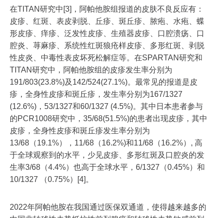
在TITAN研究中[3]，阿帕他胺组报道的皮肤不良反应有：
皮疹、红斑、表皮剥脱、丘疹、斑丘疹、脓疱、水疱、蝶
形皮疹、痒疹、泛发性皮疹、生殖器皮疹、口腔溃疡、口
腔炎、荨麻疹、系统性红斑狼疮样皮疹、多形红斑、剥脱
性皮炎、中毒性表皮坏死松解症等。在SPARTAN研究和
TITAN研究中，阿帕他胺组的皮疹发生率分别为
191/803(23.8%)及142/524(27.1%)。最常见的报道是皮
疹，全身性皮疹和斑丘疹，发生率分别为167/1327
(12.6%)，53/1327和60/1327 (4.5%)。其中日本患者参与
的PCR1008研究中，35/68(51.5%)的患者出现皮疹，其中
皮疹，全身性皮疹和斑丘疹发生率分别为
13/68（19.1%），11/68（16.2%)和11/68（16.2%）, 高
于全球观察到的水平，少见皮疹、多形红斑及口腔炎的发
生率3/68（4.4%）也高于全球水平，6/1327（0.45%）和
10/1327 （0.75%）[4]。
2022年阿帕他胺在我国通过医保双通道，使得越来越多的