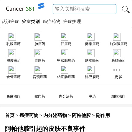
认识癌症
癌症类别
癌症药物
癌症护理
乳腺癌药
肺癌药
肝癌药
卵巢癌药
前列腺癌药
胆囊癌药
胃癌药
甲状腺癌药
胰腺癌药
膀胱癌药
更多
食管癌药
宫颈癌药
结直肠癌药
淋巴瘤药
免疫治疗
靶向药
内分泌药
中药
细胞治疗
首页
>
癌症药物
>
内分泌药物
>
阿帕他胺
>
副作用
阿帕他胺引起的皮肤不良事件